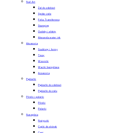
Nail Art
Żel do zdobień
Spider żele
Folia Transferowa
Stamping
Ozdoby i efekty
Akwarela water ink
Akcesoria
Szablony i formy
Tipsy
Wzorniki
Waciki bezpyłowe
Acsesoria
Pędzelki
Pędzelki do zdobień
Pędzelki do żelu
Pilniki i polerki
Pilniki
Polerki
Narzędzia
Nożyczki
Cążki do skórek
Cęgi