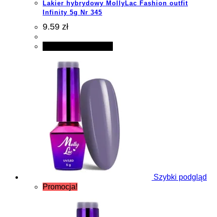
Lakier hybrydowy MollyLac Fashion outfit
Infinity 5g Nr 345
9.59 zł
Dodaj do koszyka
Szybki podgląd
Promocja!