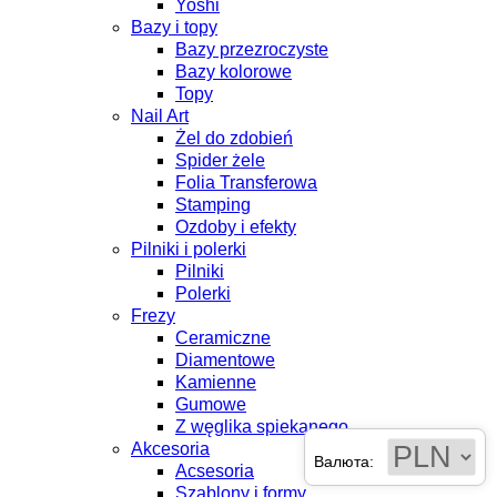
Yoshi
Bazy i topy
Bazy przezroczyste
Bazy kolorowe
Topy
Nail Art
Żel do zdobień
Spider żele
Folia Transferowa
Stamping
Ozdoby i efekty
Pilniki i polerki
Pilniki
Polerki
Frezy
Ceramiczne
Diamentowe
Kamienne
Gumowe
Z węglika spiekanego
Akcesoria
Валюта:
Acsesoria
Szablony i formy