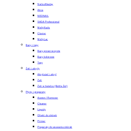
Nailsoftheday
Atica
NEONAIL
SAGA Professional
MollyNails
Clavier
MollyLac
Bazy i topy
Bazy przezroczyste
Bazy kolorowe
Topy
Żeli i akryly
Akrylożel i akryl
Żeli
Żeli w butelce (Bottle Żel)
Płyny i preparaty
Aceton / Remover
Cleaner
Liquidy
Oliwki do skórek
Primer
Preparaty do usuwania skórek