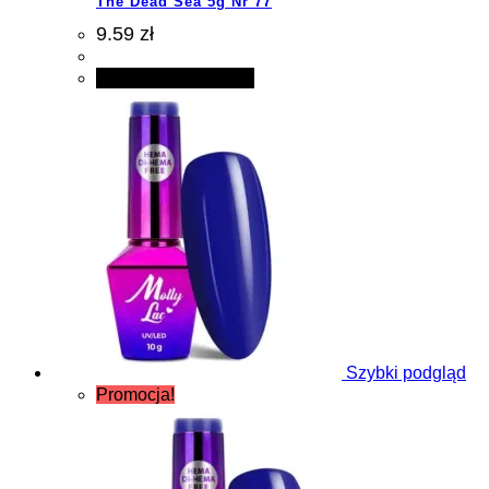
The Dead Sea 5g Nr 77
9.59 zł
Dodaj do koszyka
Szybki podgląd
Promocja!