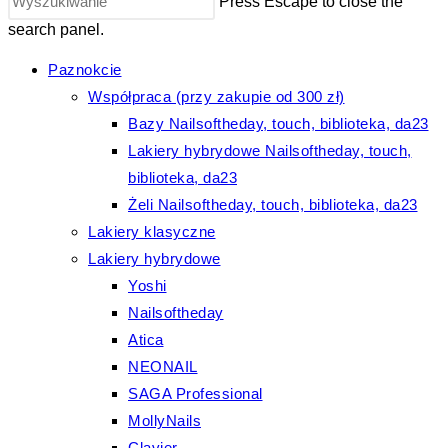
Press Escape to close the
search panel.
Paznokcie
Współpraca (przy zakupie od 300 zł)
Bazy Nailsoftheday, touch, biblioteka, da23
Lakiery hybrydowe Nailsoftheday, touch,
biblioteka, da23
Żeli Nailsoftheday, touch, biblioteka, da23
Lakiery klasyczne
Lakiery hybrydowe
Yoshi
Nailsoftheday
Atica
NEONAIL
SAGA Professional
MollyNails
Clavier