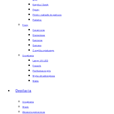
Kopytka / Sondy
Pęsety
Pilniki i nakladki do pedicure
Pododisc
Frezy
Ceramiczne
Diamentowe
Kamienne
Gumowe
Z węglika spiekanego
Urządzenia
Lampy UV-LED
Frezarki
Pochlaniacze pyłu
Myjka ultradźwiękowa
Meble
Depilacja
Urządzenia
Woski
Akcesoria pomocnicze