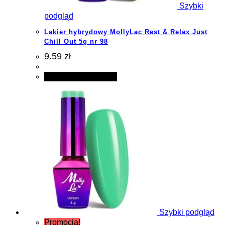
Szybki
podgląd
Lakier hybrydowy MollyLac Rest & Relax Just
Chill Out 5g nr 98
9.59 zł
Dodaj do koszyka
Szybki podgląd
Promocja!