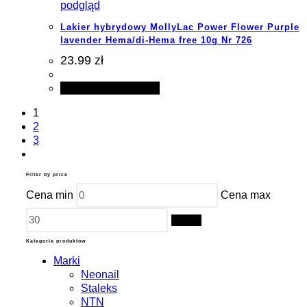
podgląd
Lakier hybrydowy MollyLac Power Flower Purple
lavender Hema/di-Hema free 10g Nr 726
23.99 zł
Dodaj do koszyka
1
2
3
Filter by price
Cena min
Cena max
Filtruj
Kategorie produktów
Marki
Neonail
Staleks
NTN