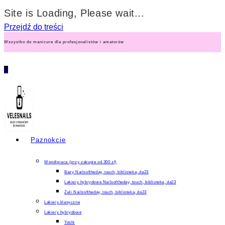
Site is Loading, Please wait...
Przejdź do treści
Wszystko do manicure dla profesjonalistów i amatorów
0
Paznokcie
Współpraca (przy zakupie od 300 zł)
Bazy Nailsoftheday, touch, biblioteka, da23
Lakiery hybrydowe Nailsoftheday, touch, biblioteka, da23
Żeli Nailsoftheday, touch, biblioteka, da23
Lakiery klasyczne
Lakiery hybrydowe
Yoshi