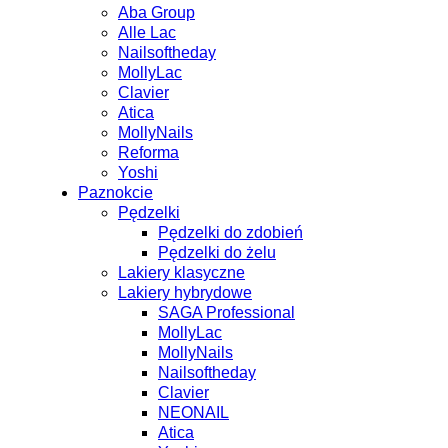
Aba Group
Alle Lac
Nailsoftheday
MollyLac
Clavier
Atica
MollyNails
Reforma
Yoshi
Paznokcie
Pędzelki
Pędzelki do zdobień
Pędzelki do żelu
Lakiery klasyczne
Lakiery hybrydowe
SAGA Professional
MollyLac
MollyNails
Nailsoftheday
Clavier
NEONAIL
Atica