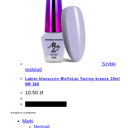
Szybki
podgląd
Lakier klasyczny MollyLac Spring breeze 10ml
NR 368
10.50 zł
Dodaj do koszyka
Kategorie produktów
Marki
Neonail