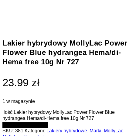
Lakier hybrydowy MollyLac Power
Flower Blue hydrangea Hema/di-
Hema free 10g Nr 727
23.99 zł
1 w magazynie
ilość Lakier hybrydowy MollyLac Power Flower Blue
hydrangea Hema/di-Hema free 10g Nr 727
DODAJ DO KOSZYKA
SKU:
381
Kategorii:
Lakiery hybrydowe
,
Marki
,
MollyLac
,