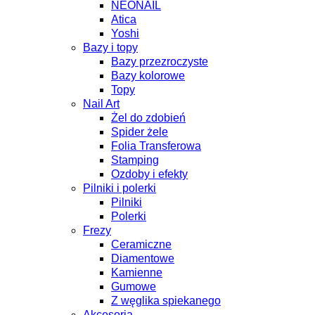
NEONAIL
Atica
Yoshi
Bazy i topy
Bazy przezroczyste
Bazy kolorowe
Topy
Nail Art
Żel do zdobień
Spider żele
Folia Transferowa
Stamping
Ozdoby i efekty
Pilniki i polerki
Pilniki
Polerki
Frezy
Ceramiczne
Diamentowe
Kamienne
Gumowe
Z węglika spiekanego
Akcesoria