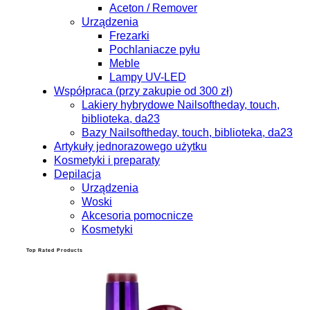
Aceton / Remover
Urządzenia
Frezarki
Pochlaniacze pyłu
Meble
Lampy UV-LED
Współpraca (przy zakupie od 300 zł)
Lakiery hybrydowe Nailsoftheday, touch,
biblioteka, da23
Bazy Nailsoftheday, touch, biblioteka, da23
Artykuły jednorazowego użytku
Kosmetyki i preparaty
Depilacja
Urządzenia
Woski
Akcesoria pomocnicze
Kosmetyki
Top Rated Products