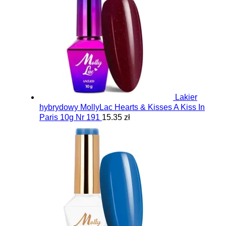
Lakier
hybrydowy MollyLac Hearts & Kisses A Kiss In
Paris 10g Nr 191
15.35 zł