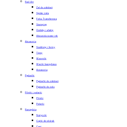
Nail Art
Żel do zdobień
Spider żele
Folia Transferowa
Stamping
Ozdoby i efekty
Akwarela water ink
Akcesoria
Szablony i formy
Tipsy
Wzorniki
Waciki bezpyłowe
Acsesoria
Pędzelki
Pędzelki do zdobień
Pędzelki do żelu
Pilniki i polerki
Pilniki
Polerki
Narzędzia
Nożyczki
Cążki do skórek
Cęgi