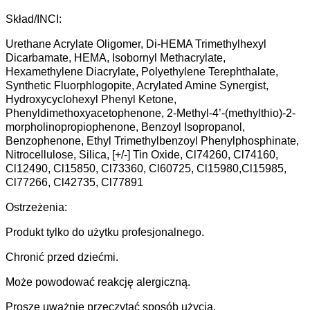
Skład/INCI:
Urethane Acrylate Oligomer, Di-HEMA Trimethylhexyl
Dicarbamate, HEMA, Isobornyl Methacrylate,
Hexamethylene Diacrylate, Polyethylene Terephthalate,
Synthetic Fluorphlogopite, Acrylated Amine Synergist,
Hydroxycyclohexyl Phenyl Ketone,
Phenyldimethoxyacetophenone, 2-Methyl-4’-(methylthio)-2-
morpholinopropiophenone, Benzoyl Isopropanol,
Benzophenone, Ethyl Trimethylbenzoyl Phenylphosphinate,
Nitrocellulose, Silica, [+/-] Tin Oxide, Cl74260, Cl74160,
Cl12490, Cl15850, Cl73360, Cl60725, Cl15980,Cl15985,
Cl77266, Cl42735, Cl77891
Ostrzeżenia:
Produkt tylko do użytku profesjonalnego.
Chronić przed dziećmi.
Może powodować reakcję alergiczną.
Proszę uważnie przeczytać sposób użycia.