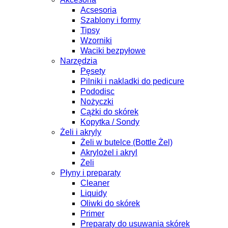
Acsesoria
Szablony i formy
Tipsy
Wzorniki
Waciki bezpyłowe
Narzędzia
Pęsety
Pilniki i nakladki do pedicure
Pododisc
Nożyczki
Cążki do skórek
Kopytka / Sondy
Żeli i akryly
Żeli w butelce (Bottle Żel)
Akrylożel i akryl
Żeli
Płyny i preparaty
Cleaner
Liquidy
Oliwki do skórek
Primer
Preparaty do usuwania skórek