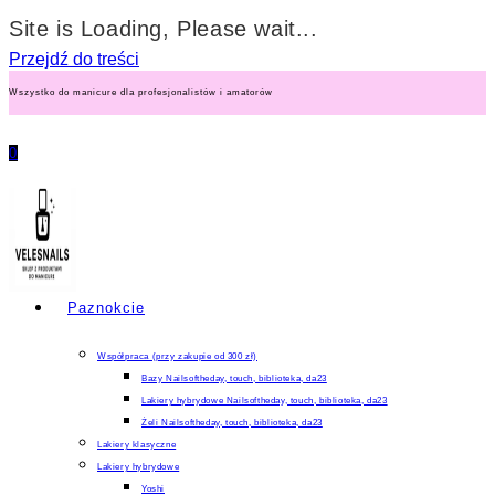
Site is Loading, Please wait...
Przejdź do treści
Wszystko do manicure dla profesjonalistów i amatorów
0
Paznokcie
Współpraca (przy zakupie od 300 zł)
Bazy Nailsoftheday, touch, biblioteka, da23
Lakiery hybrydowe Nailsoftheday, touch, biblioteka, da23
Żeli Nailsoftheday, touch, biblioteka, da23
Lakiery klasyczne
Lakiery hybrydowe
Yoshi