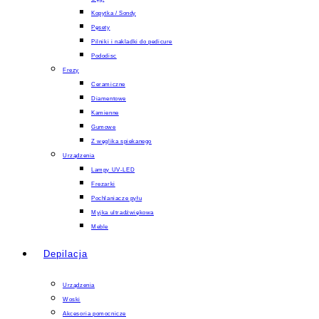
Kopytka / Sondy
Pęsety
Pilniki i nakladki do pedicure
Pododisc
Frezy
Ceramiczne
Diamentowe
Kamienne
Gumowe
Z węglika spiekanego
Urządzenia
Lampy UV-LED
Frezarki
Pochlaniacze pyłu
Myjka ultradźwiękowa
Meble
Depilacja
Urządzenia
Woski
Akcesoria pomocnicze