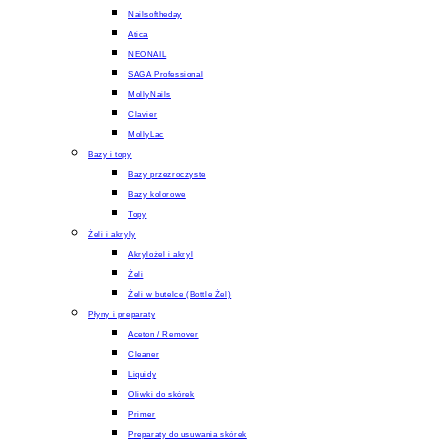
Nailsoftheday
Atica
NEONAIL
SAGA Professional
MollyNails
Clavier
MollyLac
Bazy i topy
Bazy przezroczyste
Bazy kolorowe
Topy
Żeli i akryly
Akrylożel i akryl
Żeli
Żeli w butelce (Bottle Żel)
Płyny i preparaty
Aceton / Remover
Cleaner
Liquidy
Oliwki do skórek
Primer
Preparaty do usuwania skórek