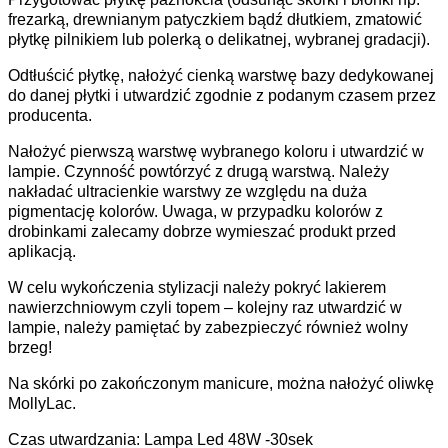
frezarką, drewnianym patyczkiem bądź dłutkiem, zmatowić
płytkę pilnikiem lub polerką o delikatnej, wybranej gradacji).
Odtłuścić płytkę, nałożyć cienką warstwę bazy dedykowanej
do danej płytki i utwardzić zgodnie z podanym czasem przez
producenta.
Nałożyć pierwszą warstwę wybranego koloru i utwardzić w
lampie. Czynność powtórzyć z drugą warstwą. Należy
nakładać ultracienkie warstwy ze względu na duża
pigmentację kolorów. Uwaga, w przypadku kolorów z
drobinkami zalecamy dobrze wymieszać produkt przed
aplikacją.
W celu wykończenia stylizacji należy pokryć lakierem
nawierzchniowym czyli topem – kolejny raz utwardzić w
lampie, należy pamiętać by zabezpieczyć również wolny
brzeg!
Na skórki po zakończonym manicure, można nałożyć oliwkę
MollyLac.
Czas utwardzania: Lampa Led 48W -30sek