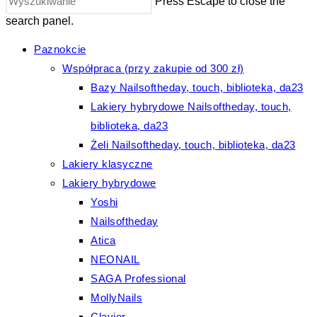
Press Escape to close the
search panel.
Paznokcie
Współpraca (przy zakupie od 300 zł)
Bazy Nailsoftheday, touch, biblioteka, da23
Lakiery hybrydowe Nailsoftheday, touch,
biblioteka, da23
Żeli Nailsoftheday, touch, biblioteka, da23
Lakiery klasyczne
Lakiery hybrydowe
Yoshi
Nailsoftheday
Atica
NEONAIL
SAGA Professional
MollyNails
Clavier