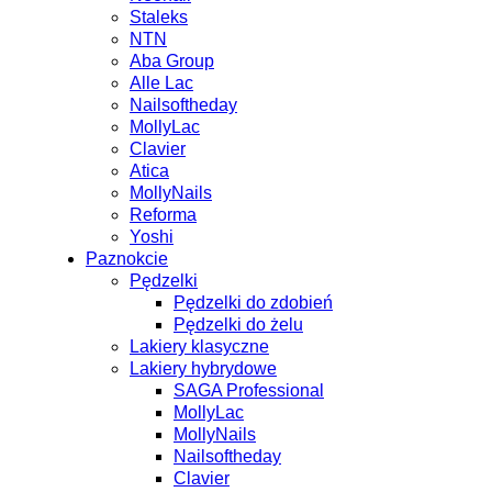
Staleks
NTN
Aba Group
Alle Lac
Nailsoftheday
MollyLac
Clavier
Atica
MollyNails
Reforma
Yoshi
Paznokcie
Pędzelki
Pędzelki do zdobień
Pędzelki do żelu
Lakiery klasyczne
Lakiery hybrydowe
SAGA Professional
MollyLac
MollyNails
Nailsoftheday
Clavier