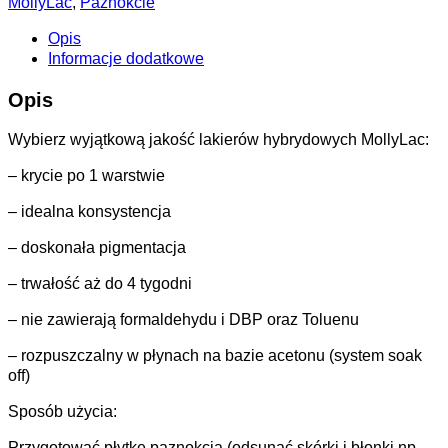
MollyLac
,
Paznokcie
Opis
Informacje dodatkowe
Opis
Wybierz wyjątkową jakość lakierów hybrydowych MollyLac:
– krycie po 1 warstwie
– idealna konsystencja
– doskonała pigmentacja
– trwałość aż do 4 tygodni
– nie zawierają formaldehydu i DBP oraz Toluenu
– rozpuszczalny w płynach na bazie acetonu (system soak
off)
Sposób użycia:
Przygotować płytkę paznokcia (odsunąć skórki i błonki np.