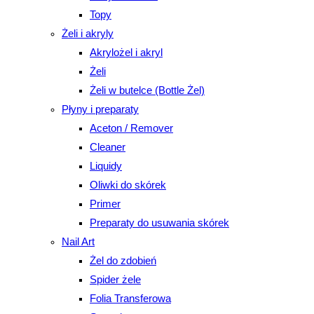
Topy
Żeli i akryly
Akrylożel i akryl
Żeli
Żeli w butelce (Bottle Żel)
Płyny i preparaty
Aceton / Remover
Cleaner
Liquidy
Oliwki do skórek
Primer
Preparaty do usuwania skórek
Nail Art
Żel do zdobień
Spider żele
Folia Transferowa