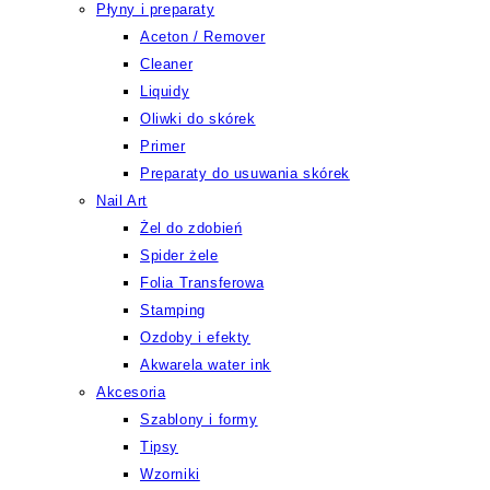
Płyny i preparaty
Aceton / Remover
Cleaner
Liquidy
Oliwki do skórek
Primer
Preparaty do usuwania skórek
Nail Art
Żel do zdobień
Spider żele
Folia Transferowa
Stamping
Ozdoby i efekty
Akwarela water ink
Akcesoria
Szablony i formy
Tipsy
Wzorniki