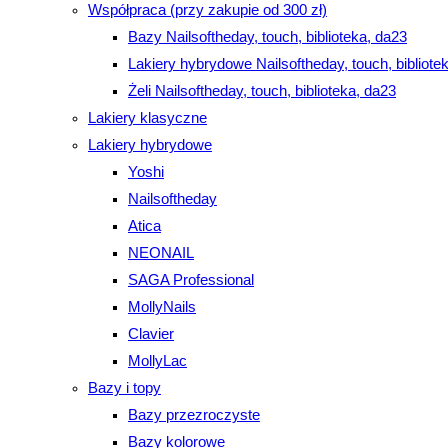
w
Współpraca (przy zakupie od 300 zł)
close
Bazy Nailsoftheday, touch, biblioteka, da23
the
Lakiery hybrydowe Nailsoftheday, touch, bibliote
search
witrynie
Żeli Nailsoftheday, touch, biblioteka, da23
panel.
Lakiery klasyczne
Lakiery hybrydowe
Yoshi
Nailsoftheday
Atica
NEONAIL
SAGA Professional
MollyNails
Clavier
MollyLac
Bazy i topy
Bazy przezroczyste
Bazy kolorowe