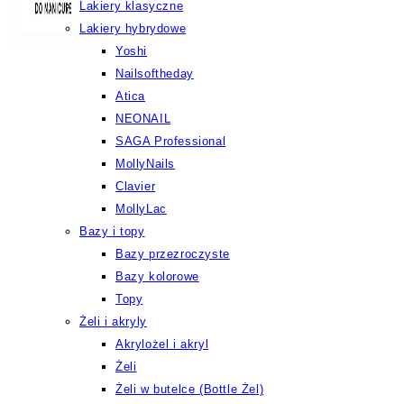
Lakiery klasyczne
Lakiery hybrydowe
Yoshi
Nailsoftheday
Atica
NEONAIL
SAGA Professional
MollyNails
Clavier
MollyLac
Bazy i topy
Bazy przezroczyste
Bazy kolorowe
Topy
Żeli i akryly
Akrylożel i akryl
Żeli
Żeli w butelce (Bottle Żel)