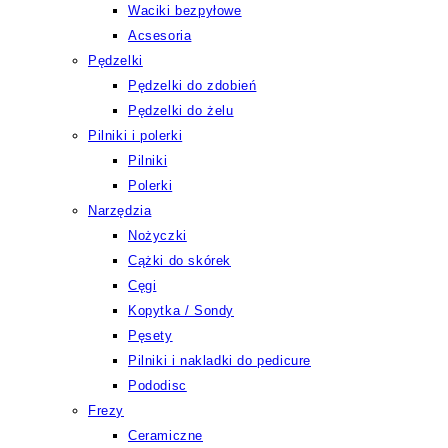
Waciki bezpyłowe
Acsesoria
Pędzelki
Pędzelki do zdobień
Pędzelki do żelu
Pilniki i polerki
Pilniki
Polerki
Narzędzia
Nożyczki
Cążki do skórek
Cęgi
Kopytka / Sondy
Pęsety
Pilniki i nakladki do pedicure
Pododisc
Frezy
Ceramiczne