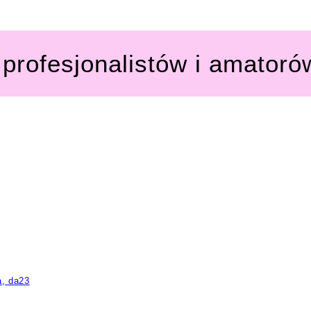
profesjonalistów i amatoró
a, da23