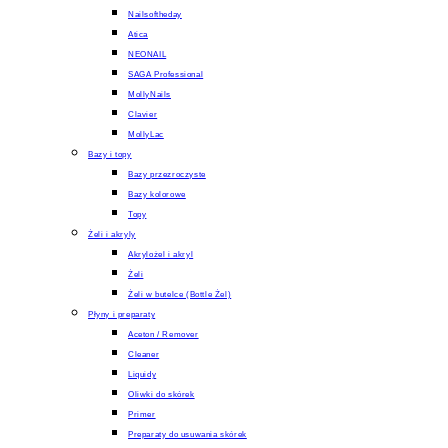
Nailsoftheday
Atica
NEONAIL
SAGA Professional
MollyNails
Clavier
MollyLac
Bazy i topy
Bazy przezroczyste
Bazy kolorowe
Topy
Żeli i akryly
Akrylożel i akryl
Żeli
Żeli w butelce (Bottle Żel)
Płyny i preparaty
Aceton / Remover
Cleaner
Liquidy
Oliwki do skórek
Primer
Preparaty do usuwania skórek