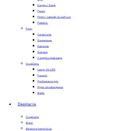
Kopytka / Sondy
Pęsety
Pilniki i nakladki do pedicure
Pododisc
Frezy
Ceramiczne
Diamentowe
Kamienne
Gumowe
Z węglika spiekanego
Urządzenia
Lampy UV-LED
Frezarki
Pochlaniacze pyłu
Myjka ultradźwiękowa
Meble
Depilacja
Urządzenia
Woski
Akcesoria pomocnicze