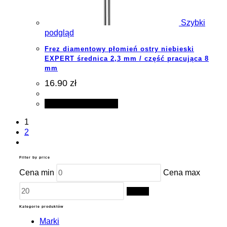
Szybki
podgląd
Frez diamentowy płomień ostry niebieski
EXPERT średnica 2,3 mm / część pracująca 8
mm
16.90 zł
Dodaj do koszyka
1
2
Filter by price
Cena min
Cena max
Filtruj
Kategorie produktów
Marki