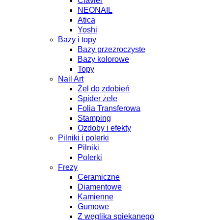
Clavier
NEONAIL
Atica
Yoshi
Bazy i topy
Bazy przezroczyste
Bazy kolorowe
Topy
Nail Art
Żel do zdobień
Spider żele
Folia Transferowa
Stamping
Ozdoby i efekty
Pilniki i polerki
Pilniki
Polerki
Frezy
Ceramiczne
Diamentowe
Kamienne
Gumowe
Z węglika spiekanego