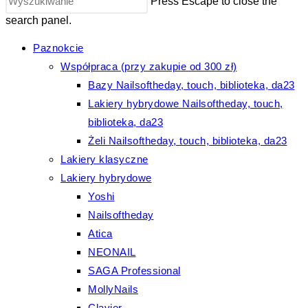
Press Escape to close the
search panel.
Paznokcie
Współpraca (przy zakupie od 300 zł)
Bazy Nailsoftheday, touch, biblioteka, da23
Lakiery hybrydowe Nailsoftheday, touch,
biblioteka, da23
Żeli Nailsoftheday, touch, biblioteka, da23
Lakiery klasyczne
Lakiery hybrydowe
Yoshi
Nailsoftheday
Atica
NEONAIL
SAGA Professional
MollyNails
Clavier