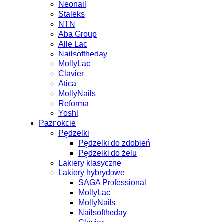
Neonail
Staleks
NTN
Aba Group
Alle Lac
Nailsoftheday
MollyLac
Clavier
Atica
MollyNails
Reforma
Yoshi
Paznokcie
Pędzelki
Pędzelki do zdobień
Pędzelki do żelu
Lakiery klasyczne
Lakiery hybrydowe
SAGA Professional
MollyLac
MollyNails
Nailsoftheday