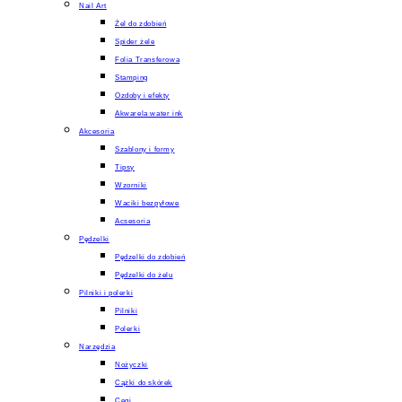
Nail Art
Żel do zdobień
Spider żele
Folia Transferowa
Stamping
Ozdoby i efekty
Akwarela water ink
Akcesoria
Szablony i formy
Tipsy
Wzorniki
Waciki bezpyłowe
Acsesoria
Pędzelki
Pędzelki do zdobień
Pędzelki do żelu
Pilniki i polerki
Pilniki
Polerki
Narzędzia
Nożyczki
Cążki do skórek
Cęgi