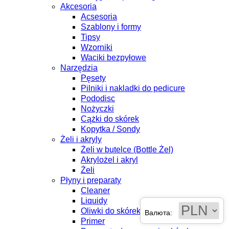
Akcesoria
Acsesoria
Szablony i formy
Tipsy
Wzorniki
Waciki bezpyłowe
Narzędzia
Pęsety
Pilniki i nakladki do pedicure
Pododisc
Nożyczki
Cążki do skórek
Kopytka / Sondy
Żeli i akryly
Żeli w butelce (Bottle Żel)
Akrylożel i akryl
Żeli
Płyny i preparaty
Cleaner
Liquidy
Oliwki do skórek
Валюта:
Primer