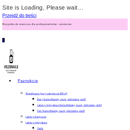
Site is Loading, Please wait...
Przejdź do treści
Wszystko do manicure dla profesjonalistów i amatorów
0
Paznokcie
Współpraca (przy zakupie od 300 zł)
Bazy Nailsoftheday, touch, biblioteka, da23
Lakiery hybrydowe Nailsoftheday, touch, biblioteka, da23
Żeli Nailsoftheday, touch, biblioteka, da23
Lakiery klasyczne
Lakiery hybrydowe
Yoshi