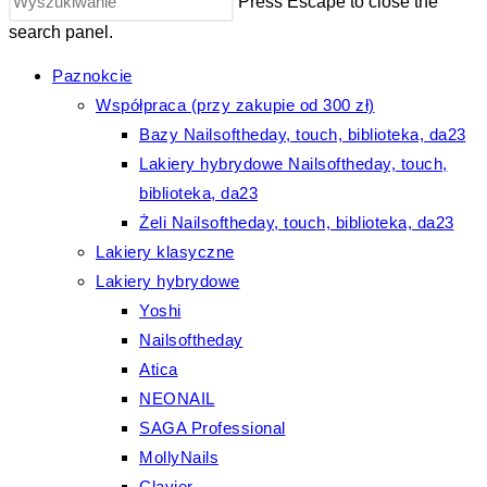
Press Escape to close the
search panel.
Paznokcie
Współpraca (przy zakupie od 300 zł)
Bazy Nailsoftheday, touch, biblioteka, da23
Lakiery hybrydowe Nailsoftheday, touch,
biblioteka, da23
Żeli Nailsoftheday, touch, biblioteka, da23
Lakiery klasyczne
Lakiery hybrydowe
Yoshi
Nailsoftheday
Atica
NEONAIL
SAGA Professional
MollyNails
Clavier