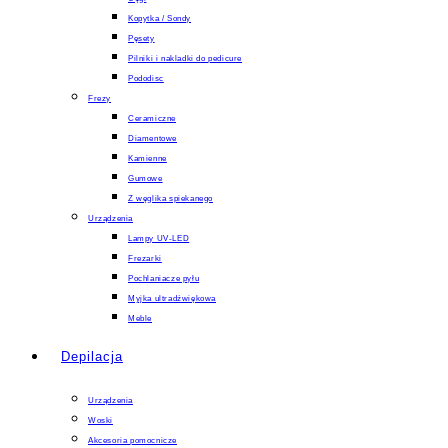
Kopytka / Sondy
Pęsety
Pilniki i nakladki do pedicure
Pododisc
Frezy
Ceramiczne
Diamentowe
Kamienne
Gumowe
Z węglika spiekanego
Urządzenia
Lampy UV-LED
Frezarki
Pochlaniacze pyłu
Myjka ultradźwiękowa
Meble
Depilacja
Urządzenia
Woski
Akcesoria pomocnicze