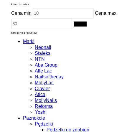
Filter by price
Cena min
Cena max
Filtruj
Kategorie produktów
Marki
Neonail
Staleks
NTN
Aba Group
Alle Lac
Nailsoftheday
MollyLac
Clavier
Atica
MollyNails
Reforma
Yoshi
Paznokcie
Pędzelki
Pędzelki do zdobień