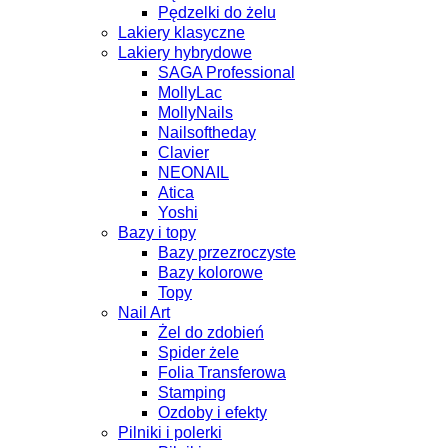
Pędzelki do żelu
Lakiery klasyczne
Lakiery hybrydowe
SAGA Professional
MollyLac
MollyNails
Nailsoftheday
Clavier
NEONAIL
Atica
Yoshi
Bazy i topy
Bazy przezroczyste
Bazy kolorowe
Topy
Nail Art
Żel do zdobień
Spider żele
Folia Transferowa
Stamping
Ozdoby i efekty
Pilniki i polerki