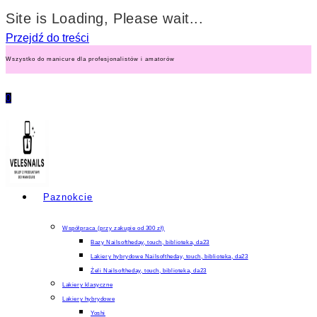
Site is Loading, Please wait...
Przejdź do treści
Wszystko do manicure dla profesjonalistów i amatorów
0
Paznokcie
Współpraca (przy zakupie od 300 zł)
Bazy Nailsoftheday, touch, biblioteka, da23
Lakiery hybrydowe Nailsoftheday, touch, biblioteka, da23
Żeli Nailsoftheday, touch, biblioteka, da23
Lakiery klasyczne
Lakiery hybrydowe
Yoshi