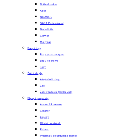
Nailsoftheday
Atica
NEONAIL
SAGA Professional
MollyNails
Clavier
MollyLac
Bazy i topy
Bazy przezroczyste
Bazy kolorowe
Topy
Żeli i akryly
Akrylożel i akryl
Żeli
Żeli w butelce (Bottle Żel)
Płyny i preparaty
Aceton / Remover
Cleaner
Liquidy
Oliwki do skórek
Primer
Preparaty do usuwania skórek