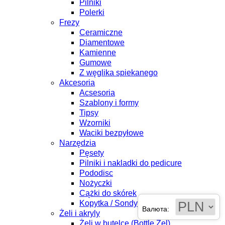
Pilniki
Polerki
Frezy
Ceramiczne
Diamentowe
Kamienne
Gumowe
Z węglika spiekanego
Akcesoria
Acsesoria
Szablony i formy
Tipsy
Wzorniki
Waciki bezpyłowe
Narzędzia
Pęsety
Pilniki i nakladki do pedicure
Pododisc
Nożyczki
Cążki do skórek
Kopytka / Sondy
Валюта:
Żeli i akryly
Żeli w butelce (Bottle Żel)