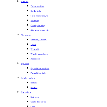
Nail Art
Żel do zdobień
Spider żele
Folia Transferowa
Stamping
Ozdoby i efekty
Akwarela water ink
Akcesoria
Szablony i formy
Tipsy
Wzorniki
Waciki bezpyłowe
Acsesoria
Pędzelki
Pędzelki do zdobień
Pędzelki do żelu
Pilniki i polerki
Pilniki
Polerki
Narzędzia
Nożyczki
Cążki do skórek
Cęgi