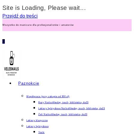
Site is Loading, Please wait...
Przejdź do treści
Wszystko do manicure dla profesjonalistów i amatorów
0
Paznokcie
Współpraca (przy zakupie od 300 zł)
Bazy Nailsoftheday, touch, biblioteka, da23
Lakiery hybrydowe Nailsoftheday, touch, biblioteka, da23
Żeli Nailsoftheday, touch, biblioteka, da23
Lakiery klasyczne
Lakiery hybrydowe
Yoshi