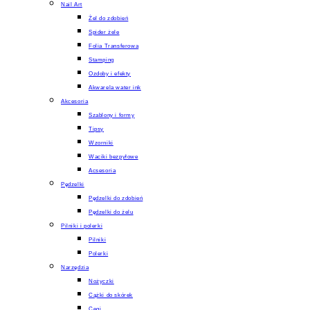
Nail Art
Żel do zdobień
Spider żele
Folia Transferowa
Stamping
Ozdoby i efekty
Akwarela water ink
Akcesoria
Szablony i formy
Tipsy
Wzorniki
Waciki bezpyłowe
Acsesoria
Pędzelki
Pędzelki do zdobień
Pędzelki do żelu
Pilniki i polerki
Pilniki
Polerki
Narzędzia
Nożyczki
Cążki do skórek
Cęgi