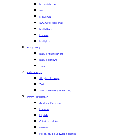
Nailsoftheday
Atica
NEONAIL
SAGA Professional
MollyNails
Clavier
MollyLac
Bazy i topy
Bazy przezroczyste
Bazy kolorowe
Topy
Żeli i akryly
Akrylożel i akryl
Żeli
Żeli w butelce (Bottle Żel)
Płyny i preparaty
Aceton / Remover
Cleaner
Liquidy
Oliwki do skórek
Primer
Preparaty do usuwania skórek