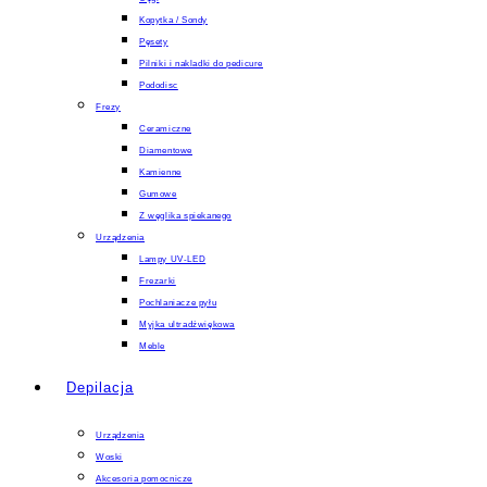
Kopytka / Sondy
Pęsety
Pilniki i nakladki do pedicure
Pododisc
Frezy
Ceramiczne
Diamentowe
Kamienne
Gumowe
Z węglika spiekanego
Urządzenia
Lampy UV-LED
Frezarki
Pochlaniacze pyłu
Myjka ultradźwiękowa
Meble
Depilacja
Urządzenia
Woski
Akcesoria pomocnicze