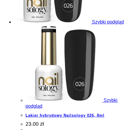
Szybki podgląd
Szybki
podgląd
Lakier hybrydowy Nailsology 026, 8ml
23.00 zł