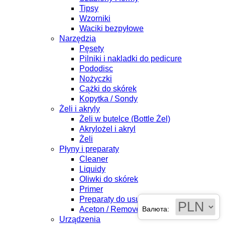
Tipsy
Wzorniki
Waciki bezpyłowe
Narzędzia
Pęsety
Pilniki i nakladki do pedicure
Pododisc
Nożyczki
Cążki do skórek
Kopytka / Sondy
Żeli i akryly
Żeli w butelce (Bottle Żel)
Akrylożel i akryl
Żeli
Płyny i preparaty
Cleaner
Liquidy
Oliwki do skórek
Primer
Preparaty do usuwania skórek
Валюта:
Aceton / Remover
Urządzenia