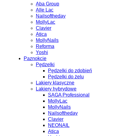
Aba Group
Alle Lac
Nailsoftheday
MollyLac
Clavier
Atica
MollyNails
Reforma
Yoshi
Paznokcie
Pędzelki
Pędzelki do zdobień
Pędzelki do żelu
Lakiery klasyczne
Lakiery hybrydowe
SAGA Professional
MollyLac
MollyNails
Nailsoftheday
Clavier
NEONAIL
Atica