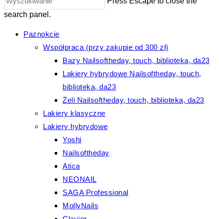
Press Escape to close the
search panel.
Paznokcie
Współpraca (przy zakupie od 300 zł)
Bazy Nailsoftheday, touch, biblioteka, da23
Lakiery hybrydowe Nailsoftheday, touch,
biblioteka, da23
Żeli Nailsoftheday, touch, biblioteka, da23
Lakiery klasyczne
Lakiery hybrydowe
Yoshi
Nailsoftheday
Atica
NEONAIL
SAGA Professional
MollyNails
Clavier