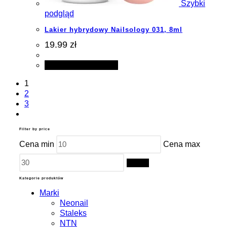
Szybki
podgląd
Lakier hybrydowy Nailsology 031, 8ml
19.99 zł
Dodaj do koszyka
1
2
3
Filter by price
Cena min
Cena max
Filtruj
Kategorie produktów
Marki
Neonail
Staleks
NTN