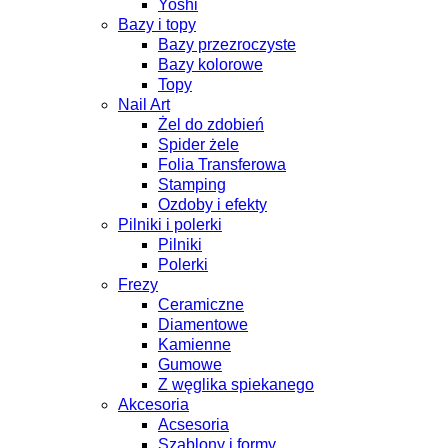
Yoshi
Bazy i topy
Bazy przezroczyste
Bazy kolorowe
Topy
Nail Art
Żel do zdobień
Spider żele
Folia Transferowa
Stamping
Ozdoby i efekty
Pilniki i polerki
Pilniki
Polerki
Frezy
Ceramiczne
Diamentowe
Kamienne
Gumowe
Z węglika spiekanego
Akcesoria
Acsesoria
Szablony i formy