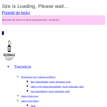
Site is Loading, Please wait...
Przejdź do treści
Wszystko do manicure dla profesjonalistów i amatorów
0
Paznokcie
Współpraca (przy zakupie od 300 zł)
Bazy Nailsoftheday, touch, biblioteka, da23
Lakiery hybrydowe Nailsoftheday, touch, biblioteka, da23
Żeli Nailsoftheday, touch, biblioteka, da23
Lakiery klasyczne
Lakiery hybrydowe
Yoshi