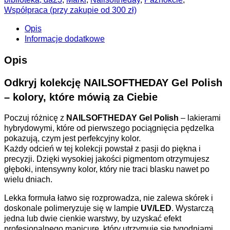
Współpraca (przy zakupie od 300 zł)
Opis
Informacje dodatkowe
Opis
Odkryj kolekcję NAILSOFTHEDAY Gel Polish
– kolory, które mówią za Ciebie
Poczuj różnicę z
NAILSOFTHEDAY Gel Polish
– lakierami
hybrydowymi, które od pierwszego pociągnięcia pędzelka
pokazują, czym jest perfekcyjny kolor.
Każdy odcień w tej kolekcji powstał z pasji do piękna i
precyzji. Dzięki wysokiej jakości pigmentom otrzymujesz
głęboki, intensywny kolor, który nie traci blasku nawet po
wielu dniach.
Lekka formuła łatwo się rozprowadza, nie zalewa skórek i
doskonale polimeryzuje się w lampie
UV/LED
. Wystarczą
jedna lub dwie cienkie warstwy, by uzyskać efekt
profesjonalnego manicure, który utrzymuje się tygodniami.