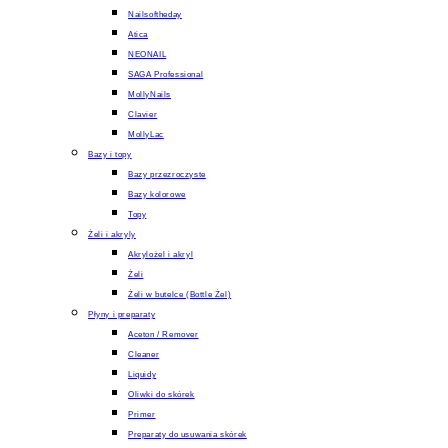
Nailsoftheday
Atica
NEONAIL
SAGA Professional
MollyNails
Clavier
MollyLac
Bazy i topy
Bazy przezroczyste
Bazy kolorowe
Topy
Żeli i akryly
Akrylożel i akryl
Żeli
Żeli w butelce (Bottle Żel)
Płyny i preparaty
Aceton / Remover
Cleaner
Liquidy
Oliwki do skórek
Primer
Preparaty do usuwania skórek