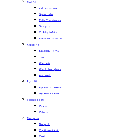
Nail Art
Żel do zdobień
Spider żele
Folia Transferowa
Stamping
Ozdoby i efekty
Akwarela water ink
Akcesoria
Szablony i formy
Tipsy
Wzorniki
Waciki bezpyłowe
Acsesoria
Pędzelki
Pędzelki do zdobień
Pędzelki do żelu
Pilniki i polerki
Pilniki
Polerki
Narzędzia
Nożyczki
Cążki do skórek
Cęgi