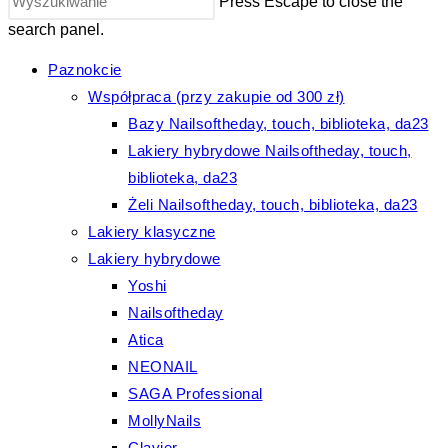
Press Escape to close the
search panel.
Paznokcie
Współpraca (przy zakupie od 300 zł)
Bazy Nailsoftheday, touch, biblioteka, da23
Lakiery hybrydowe Nailsoftheday, touch,
biblioteka, da23
Żeli Nailsoftheday, touch, biblioteka, da23
Lakiery klasyczne
Lakiery hybrydowe
Yoshi
Nailsoftheday
Atica
NEONAIL
SAGA Professional
MollyNails
Clavier