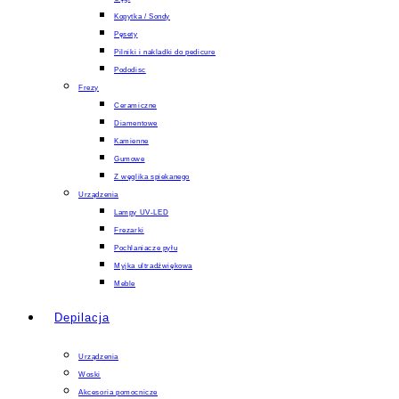
Kopytka / Sondy
Pęsety
Pilniki i nakladki do pedicure
Pododisc
Frezy
Ceramiczne
Diamentowe
Kamienne
Gumowe
Z węglika spiekanego
Urządzenia
Lampy UV-LED
Frezarki
Pochlaniacze pyłu
Myjka ultradźwiękowa
Meble
Depilacja
Urządzenia
Woski
Akcesoria pomocnicze