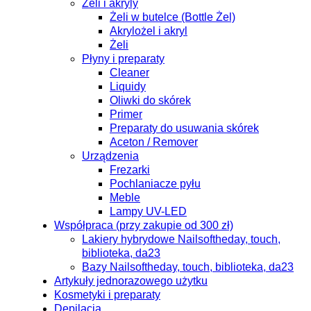
Żeli i akryly
Żeli w butelce (Bottle Żel)
Akrylożel i akryl
Żeli
Płyny i preparaty
Cleaner
Liquidy
Oliwki do skórek
Primer
Preparaty do usuwania skórek
Aceton / Remover
Urządzenia
Frezarki
Pochlaniacze pyłu
Meble
Lampy UV-LED
Współpraca (przy zakupie od 300 zł)
Lakiery hybrydowe Nailsoftheday, touch,
biblioteka, da23
Bazy Nailsoftheday, touch, biblioteka, da23
Artykuły jednorazowego użytku
Kosmetyki i preparaty
Depilacja