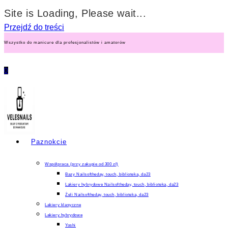
Site is Loading, Please wait...
Przejdź do treści
Wszystko do manicure dla profesjonalistów i amatorów
0
Paznokcie
Współpraca (przy zakupie od 300 zł)
Bazy Nailsoftheday, touch, biblioteka, da23
Lakiery hybrydowe Nailsoftheday, touch, biblioteka, da23
Żeli Nailsoftheday, touch, biblioteka, da23
Lakiery klasyczne
Lakiery hybrydowe
Yoshi