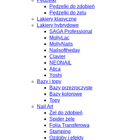
Pędzelki
Pędzelki do zdobień
Pędzelki do żelu
Lakiery klasyczne
Lakiery hybrydowe
SAGA Professional
MollyLac
MollyNails
Nailsoftheday
Clavier
NEONAIL
Atica
Yoshi
Bazy i topy
Bazy przezroczyste
Bazy kolorowe
Topy
Nail Art
Żel do zdobień
Spider żele
Folia Transferowa
Stamping
Ozdoby i efekty