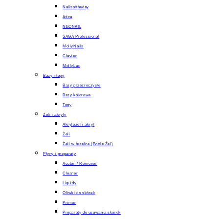
Nailsoftheday
Atica
NEONAIL
SAGA Professional
MollyNails
Clavier
MollyLac
Bazy i topy
Bazy przezroczyste
Bazy kolorowe
Topy
Żeli i akryly
Akrylożel i akryl
Żeli
Żeli w butelce (Bottle Żel)
Płyny i preparaty
Aceton / Remover
Cleaner
Liquidy
Oliwki do skórek
Primer
Preparaty do usuwania skórek