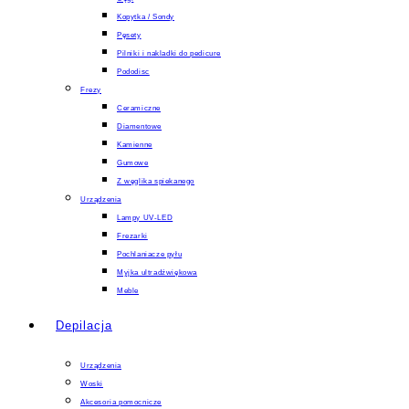
Kopytka / Sondy
Pęsety
Pilniki i nakladki do pedicure
Pododisc
Frezy
Ceramiczne
Diamentowe
Kamienne
Gumowe
Z węglika spiekanego
Urządzenia
Lampy UV-LED
Frezarki
Pochlaniacze pyłu
Myjka ultradźwiękowa
Meble
Depilacja
Urządzenia
Woski
Akcesoria pomocnicze