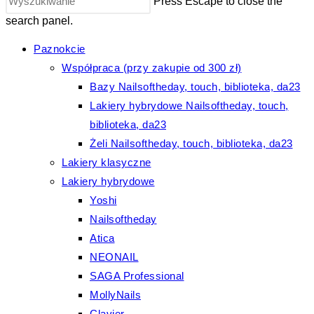
Press Escape to close the
search panel.
Paznokcie
Współpraca (przy zakupie od 300 zł)
Bazy Nailsoftheday, touch, biblioteka, da23
Lakiery hybrydowe Nailsoftheday, touch,
biblioteka, da23
Żeli Nailsoftheday, touch, biblioteka, da23
Lakiery klasyczne
Lakiery hybrydowe
Yoshi
Nailsoftheday
Atica
NEONAIL
SAGA Professional
MollyNails
Clavier