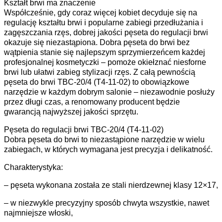
Kształt brwi ma znaczenie
Współcześnie, gdy coraz więcej kobiet decyduje się na
regulację kształtu brwi i popularne zabiegi przedłużania i
zagęszczania rzęs, dobrej jakości pęseta do regulacji brwi
okazuje się niezastąpiona. Dobra pęseta do brwi bez
wątpienia stanie się najlepszym sprzymierzeńcem każdej
profesjonalnej kosmetyczki – pomoże okiełznać niesforne
brwi lub ułatwi zabieg stylizacji rzęs. Z całą pewnością
pęseta do brwi TBC-20/4 (T4-11-02) to obowiązkowe
narzędzie w każdym dobrym salonie – niezawodnie posłuży
przez długi czas, a renomowany producent będzie
gwarancją najwyższej jakości sprzętu.
Pęseta do regulacji brwi TBC-20/4 (T4-11-02)
Dobra pęseta do brwi to niezastąpione narzędzie w wielu
zabiegach, w których wymagana jest precyzja i delikatność.
Charakterystyka:
– pęseta wykonana została ze stali nierdzewnej klasy 12×17,
– w niezwykle precyzyjny sposób chwyta wszystkie, nawet
najmniejsze włoski,