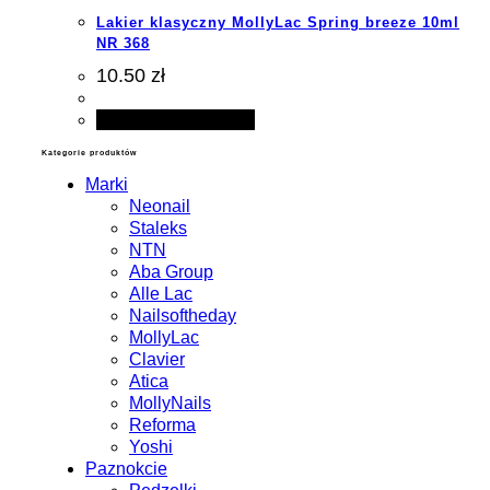
Lakier klasyczny MollyLac Spring breeze 10ml
NR 368
10.50 zł
Dodaj do koszyka
Kategorie produktów
Marki
Neonail
Staleks
NTN
Aba Group
Alle Lac
Nailsoftheday
MollyLac
Clavier
Atica
MollyNails
Reforma
Yoshi
Paznokcie