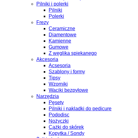
Pilniki i polerki
Pilniki
Polerki
Frezy
Ceramiczne
Diamentowe
Kamienne
Gumowe
Z węglika spiekanego
Akcesoria
Acsesoria
Szablony i formy
Tipsy
Wzorniki
Waciki bezpyłowe
Narzędzia
Pęsety
Pilniki i nakladki do pedicure
Pododisc
Nożyczki
Cążki do skórek
Kopytka / Sondy