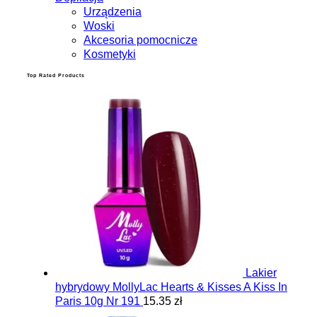
Urządzenia
Woski
Akcesoria pomocnicze
Kosmetyki
Top Rated Products
Lakier
hybrydowy MollyLac Hearts & Kisses A Kiss In
Paris 10g Nr 191
15.35 zł