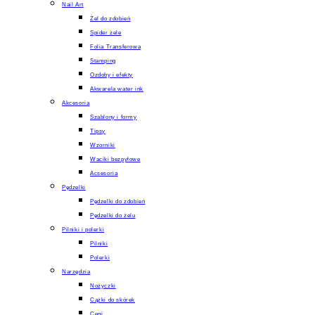
Nail Art
Żel do zdobień
Spider żele
Folia Transferowa
Stamping
Ozdoby i efekty
Akwarela water ink
Akcesoria
Szablony i formy
Tipsy
Wzorniki
Waciki bezpyłowe
Acsesoria
Pędzelki
Pędzelki do zdobień
Pędzelki do żelu
Pilniki i polerki
Pilniki
Polerki
Narzędzia
Nożyczki
Cążki do skórek
Cęgi