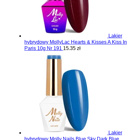
Lakier
hybrydowy MollyLac Hearts & Kisses A Kiss In
Paris 10g Nr 191
15.35 zł
Lakier
hybrydowy Molly Nails Blue Sky Dark Blue