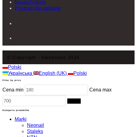
Nasza historia
Program dla salonów
© Copyright - Velesnails 2024
Polski
Українська
English (UK)
Polski
Filter by price
Cena min
Cena max
Filtruj
Kategorie produktów
Marki
Neonail
Staleks