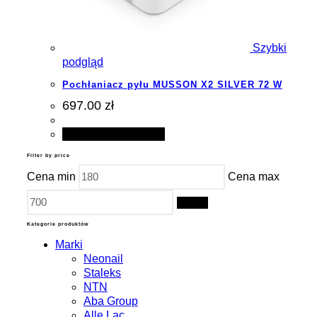
Szybki
podgląd
Pochłaniacz pyłu MUSSON X2 SILVER 72 W
697.00 zł
Dodaj do koszyka
Filter by price
Cena min
Cena max
Filtruj
Kategorie produktów
Marki
Neonail
Staleks
NTN
Aba Group
Alle Lac