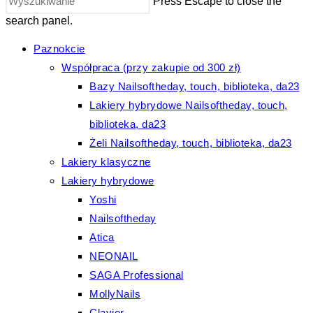
Press Escape to close the
search panel.
Paznokcie
Współpraca (przy zakupie od 300 zł)
Bazy Nailsoftheday, touch, biblioteka, da23
Lakiery hybrydowe Nailsoftheday, touch,
biblioteka, da23
Żeli Nailsoftheday, touch, biblioteka, da23
Lakiery klasyczne
Lakiery hybrydowe
Yoshi
Nailsoftheday
Atica
NEONAIL
SAGA Professional
MollyNails
Clavier