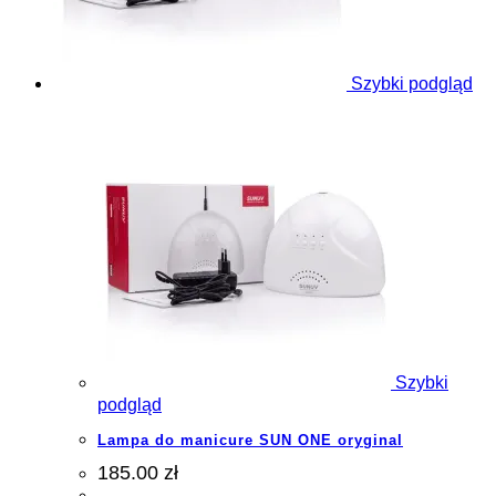
Szybki podgląd
Szybki
podgląd
Lampa do manicure SUN ONE oryginal
185.00 zł