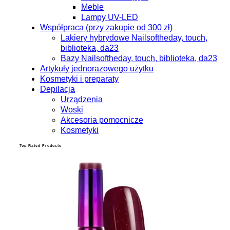
Meble
Lampy UV-LED
Współpraca (przy zakupie od 300 zł)
Lakiery hybrydowe Nailsoftheday, touch,
biblioteka, da23
Bazy Nailsoftheday, touch, biblioteka, da23
Artykuły jednorazowego użytku
Kosmetyki i preparaty
Depilacja
Urządzenia
Woski
Akcesoria pomocnicze
Kosmetyki
Top Rated Products