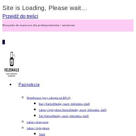
Site is Loading, Please wait...
Przejdź do treści
Wszystko do manicure dla profesjonalistów i amatorów
0
Paznokcie
Współpraca (przy zakupie od 300 zł)
Bazy Nailsoftheday, touch, biblioteka, da23
Lakiery hybrydowe Nailsoftheday, touch, biblioteka, da23
Żeli Nailsoftheday, touch, biblioteka, da23
Lakiery klasyczne
Lakiery hybrydowe
Yoshi