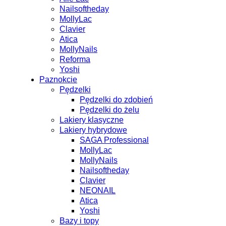
Nailsoftheday
MollyLac
Clavier
Atica
MollyNails
Reforma
Yoshi
Paznokcie
Pędzelki
Pędzelki do zdobień
Pędzelki do żelu
Lakiery klasyczne
Lakiery hybrydowe
SAGA Professional
MollyLac
MollyNails
Nailsoftheday
Clavier
NEONAIL
Atica
Yoshi
Bazy i topy