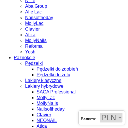
NTN
Aba Group
Alle Lac
Nailsoftheday
MollyLac
Clavier
Atica
MollyNails
Reforma
Yoshi
Paznokcie
Pędzelki
Pędzelki do zdobień
Pędzelki do żelu
Lakiery klasyczne
Lakiery hybrydowe
SAGA Professional
MollyLac
MollyNails
Nailsoftheday
Clavier
Валюта:
NEONAIL
Atica