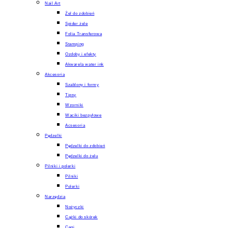
Nail Art
Żel do zdobień
Spider żele
Folia Transferowa
Stamping
Ozdoby i efekty
Akwarela water ink
Akcesoria
Szablony i formy
Tipsy
Wzorniki
Waciki bezpyłowe
Acsesoria
Pędzelki
Pędzelki do zdobień
Pędzelki do żelu
Pilniki i polerki
Pilniki
Polerki
Narzędzia
Nożyczki
Cążki do skórek
Cęgi