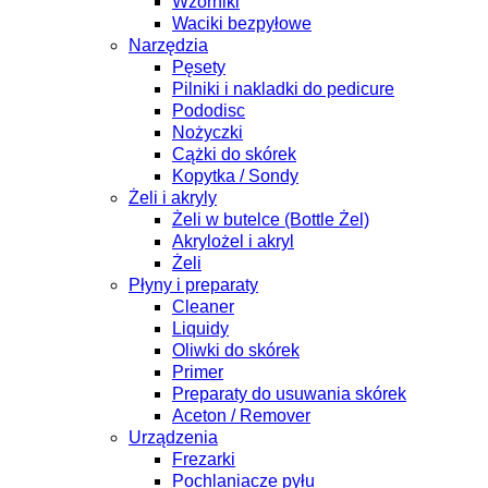
Wzorniki
Waciki bezpyłowe
Narzędzia
Pęsety
Pilniki i nakladki do pedicure
Pododisc
Nożyczki
Cążki do skórek
Kopytka / Sondy
Żeli i akryly
Żeli w butelce (Bottle Żel)
Akrylożel i akryl
Żeli
Płyny i preparaty
Cleaner
Liquidy
Oliwki do skórek
Primer
Preparaty do usuwania skórek
Aceton / Remover
Urządzenia
Frezarki
Pochlaniacze pyłu