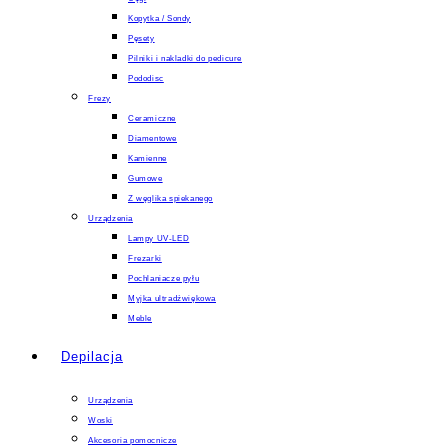
Kopytka / Sondy
Pęsety
Pilniki i nakladki do pedicure
Pododisc
Frezy
Ceramiczne
Diamentowe
Kamienne
Gumowe
Z węglika spiekanego
Urządzenia
Lampy UV-LED
Frezarki
Pochlaniacze pyłu
Myjka ultradźwiękowa
Meble
Depilacja
Urządzenia
Woski
Akcesoria pomocnicze