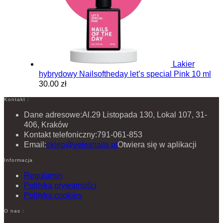
Lakier
hybrydowy Nailsoftheday let’s special Pink 10 ml
30.00 zł
Kontakt :
Dane adresowe:
Al.29 Listopada 130, Lokal 107, 31-
406, Kraków
Kontakt telefoniczny:
791-061-853
Email:
sklep@velesnails.pl
Otwiera się w aplikacji
Informacja
Regulamin
Polityka prywatności
Polityka cookies
O nas :