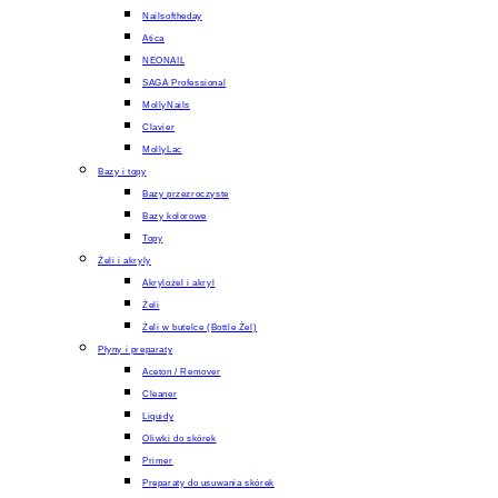
Nailsoftheday
Atica
NEONAIL
SAGA Professional
MollyNails
Clavier
MollyLac
Bazy i topy
Bazy przezroczyste
Bazy kolorowe
Topy
Żeli i akryly
Akrylożel i akryl
Żeli
Żeli w butelce (Bottle Żel)
Płyny i preparaty
Aceton / Remover
Cleaner
Liquidy
Oliwki do skórek
Primer
Preparaty do usuwania skórek