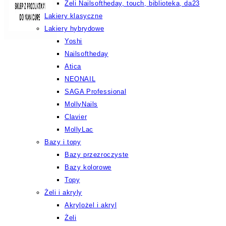
Żeli Nailsoftheday, touch, biblioteka, da23
Lakiery klasyczne
Lakiery hybrydowe
Yoshi
Nailsoftheday
Atica
NEONAIL
SAGA Professional
MollyNails
Clavier
MollyLac
Bazy i topy
Bazy przezroczyste
Bazy kolorowe
Topy
Żeli i akryly
Akrylożel i akryl
Żeli