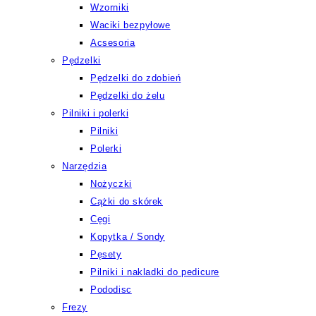
Wzorniki
Waciki bezpyłowe
Acsesoria
Pędzelki
Pędzelki do zdobień
Pędzelki do żelu
Pilniki i polerki
Pilniki
Polerki
Narzędzia
Nożyczki
Cążki do skórek
Cęgi
Kopytka / Sondy
Pęsety
Pilniki i nakladki do pedicure
Pododisc
Frezy