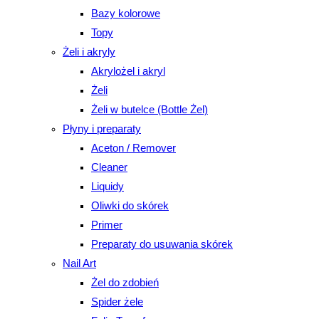
Bazy kolorowe
Topy
Żeli i akryly
Akrylożel i akryl
Żeli
Żeli w butelce (Bottle Żel)
Płyny i preparaty
Aceton / Remover
Cleaner
Liquidy
Oliwki do skórek
Primer
Preparaty do usuwania skórek
Nail Art
Żel do zdobień
Spider żele