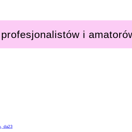
profesjonalistów i amatoró
a, da23