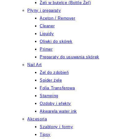
Żeli w butelce (Bottle Żel)
Płyny i preparaty
Aceton / Remover
Cleaner
Liquidy
Oliwki do skórek
Primer
Preparaty do usuwania skórek
Nail Art
Żel do zdobień
Spider żele
Folia Transferowa
Stamping
Ozdoby i efekty
Akwarela water ink
Akcesoria
Szablony i formy
Tipsy