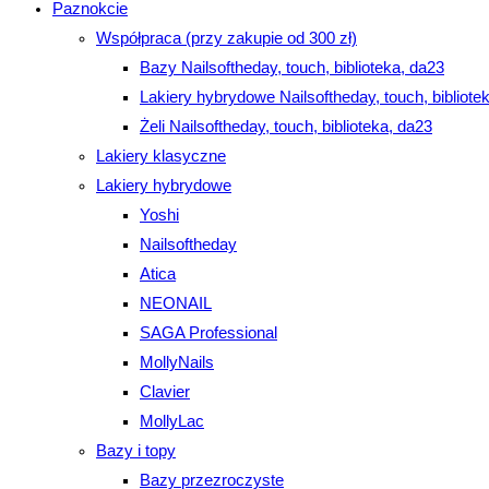
Paznokcie
Współpraca (przy zakupie od 300 zł)
Bazy Nailsoftheday, touch, biblioteka, da23
Lakiery hybrydowe Nailsoftheday, touch, bibliote
Żeli Nailsoftheday, touch, biblioteka, da23
Lakiery klasyczne
Lakiery hybrydowe
Yoshi
Nailsoftheday
Atica
NEONAIL
SAGA Professional
MollyNails
Clavier
MollyLac
Bazy i topy
Bazy przezroczyste