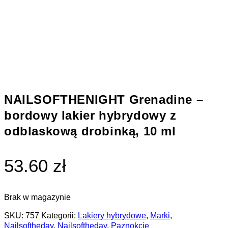
NAILSOFTHENIGHT Grenadine –
bordowy lakier hybrydowy z
odblaskową drobinką, 10 ml
53.60 zł
Brak w magazynie
SKU:
757
Kategorii:
Lakiery hybrydowe
,
Marki
,
Nailsoftheday
,
Nailsoftheday
,
Paznokcie