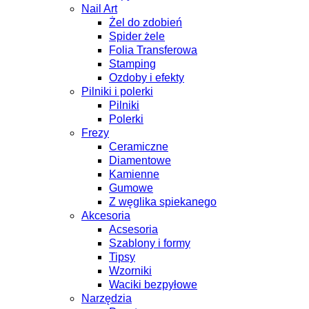
Nail Art
Żel do zdobień
Spider żele
Folia Transferowa
Stamping
Ozdoby i efekty
Pilniki i polerki
Pilniki
Polerki
Frezy
Ceramiczne
Diamentowe
Kamienne
Gumowe
Z węglika spiekanego
Akcesoria
Acsesoria
Szablony i formy
Tipsy
Wzorniki
Waciki bezpyłowe
Narzędzia