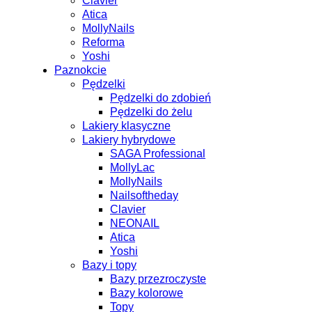
Clavier
Atica
MollyNails
Reforma
Yoshi
Paznokcie
Pędzelki
Pędzelki do zdobień
Pędzelki do żelu
Lakiery klasyczne
Lakiery hybrydowe
SAGA Professional
MollyLac
MollyNails
Nailsoftheday
Clavier
NEONAIL
Atica
Yoshi
Bazy i topy
Bazy przezroczyste
Bazy kolorowe
Topy