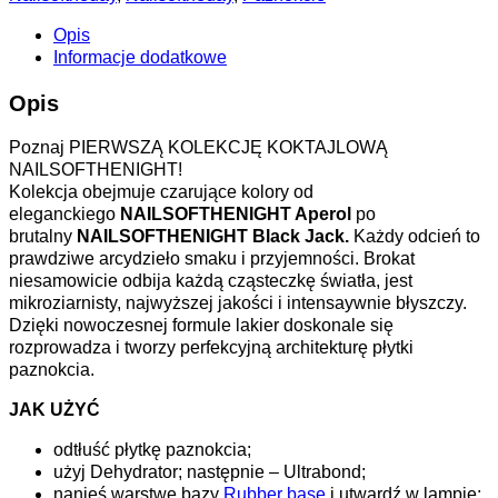
Opis
Informacje dodatkowe
Opis
Poznaj PIERWSZĄ KOLEKCJĘ KOKTAJLOWĄ
NAILSOFTHENIGHT!
Kolekcja obejmuje czarujące kolory od
eleganckiego
NAILSOFTHENIGHT Aperol
po
brutalny
NAILSOFTHENIGHT Black Jack.
Każdy odcień to
prawdziwe arcydzieło smaku i przyjemności. Brokat
niesamowicie odbija każdą cząsteczkę światła, jest
mikroziarnisty, najwyższej jakości i intensaywnie błyszczy.
Dzięki nowoczesnej formule lakier doskonale się
rozprowadza i tworzy perfekcyjną architekturę płytki
paznokcia.
JAK UŻYĆ
odtłuść płytkę paznokcia;
użyj Dehydrator; następnie – Ultrabond;
nanieś warstwę bazy
Rubber base
i utwardź w lampie;