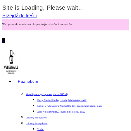
Site is Loading, Please wait...
Przejdź do treści
Wszystko do manicure dla profesjonalistów i amatorów
0
Paznokcie
Współpraca (przy zakupie od 300 zł)
Bazy Nailsoftheday, touch, biblioteka, da23
Lakiery hybrydowe Nailsoftheday, touch, biblioteka, da23
Żeli Nailsoftheday, touch, biblioteka, da23
Lakiery klasyczne
Lakiery hybrydowe
Yoshi