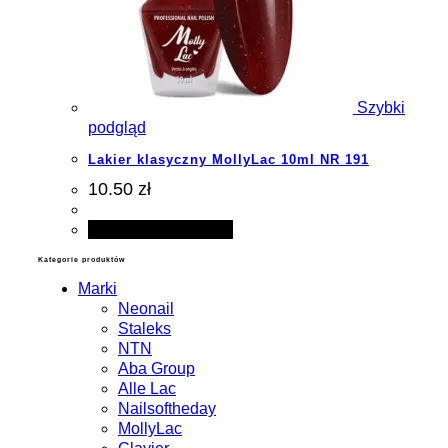
Szybki
podgląd
Lakier klasyczny MollyLac 10ml NR 191
10.50 zł
Dodaj do koszyka
Kategorie produktów
Marki
Neonail
Staleks
NTN
Aba Group
Alle Lac
Nailsoftheday
MollyLac