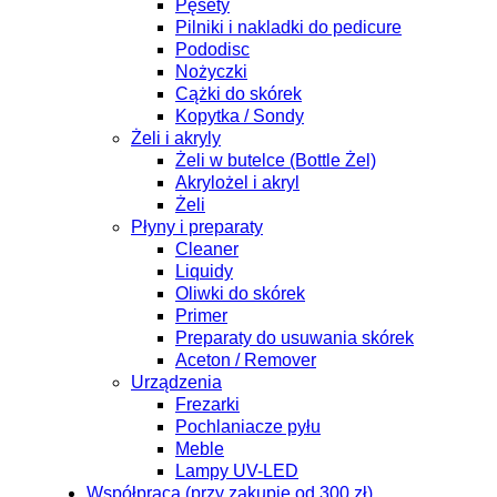
Pęsety
Pilniki i nakladki do pedicure
Pododisc
Nożyczki
Cążki do skórek
Kopytka / Sondy
Żeli i akryly
Żeli w butelce (Bottle Żel)
Akrylożel i akryl
Żeli
Płyny i preparaty
Cleaner
Liquidy
Oliwki do skórek
Primer
Preparaty do usuwania skórek
Aceton / Remover
Urządzenia
Frezarki
Pochlaniacze pyłu
Meble
Lampy UV-LED
Współpraca (przy zakupie od 300 zł)