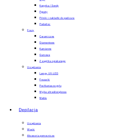
Kopytka / Sondy
Pęsety
Pilniki i nakladki do pedicure
Pododisc
Frezy
Ceramiczne
Diamentowe
Kamienne
Gumowe
Z węglika spiekanego
Urządzenia
Lampy UV-LED
Frezarki
Pochlaniacze pyłu
Myjka ultradźwiękowa
Meble
Depilacja
Urządzenia
Woski
Akcesoria pomocnicze