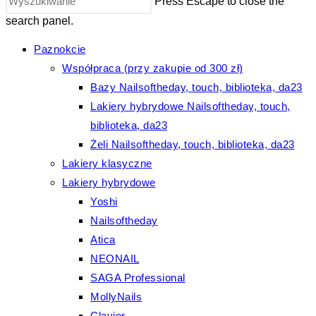
Press Escape to close the
search panel.
Paznokcie
Współpraca (przy zakupie od 300 zł)
Bazy Nailsoftheday, touch, biblioteka, da23
Lakiery hybrydowe Nailsoftheday, touch,
biblioteka, da23
Żeli Nailsoftheday, touch, biblioteka, da23
Lakiery klasyczne
Lakiery hybrydowe
Yoshi
Nailsoftheday
Atica
NEONAIL
SAGA Professional
MollyNails
Clavier