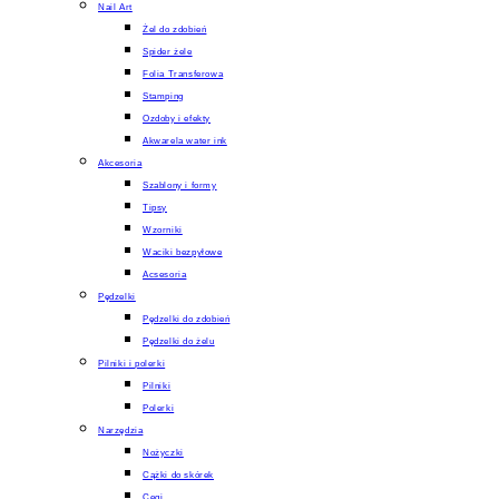
Nail Art
Żel do zdobień
Spider żele
Folia Transferowa
Stamping
Ozdoby i efekty
Akwarela water ink
Akcesoria
Szablony i formy
Tipsy
Wzorniki
Waciki bezpyłowe
Acsesoria
Pędzelki
Pędzelki do zdobień
Pędzelki do żelu
Pilniki i polerki
Pilniki
Polerki
Narzędzia
Nożyczki
Cążki do skórek
Cęgi