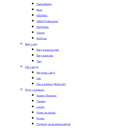
Nailsoftheday
Atica
NEONAIL
SAGA Professional
MollyNails
Clavier
MollyLac
Bazy i topy
Bazy przezroczyste
Bazy kolorowe
Topy
Żeli i akryly
Akrylożel i akryl
Żeli
Żeli w butelce (Bottle Żel)
Płyny i preparaty
Aceton / Remover
Cleaner
Liquidy
Oliwki do skórek
Primer
Preparaty do usuwania skórek