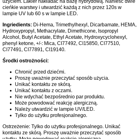
użyciem. Lakier nakładać na bazę hybrydową. Nanieść dwie
cieńkie warstwy i utwardzić każdą z nich przez 120s w
lampie UV lub 60 s w lampie LED.
Ingriedients:
Di-Hema, Trimethylhexyl, Dicarbamate, HEMA,
Hydroxypropyl, Methacrylate, Dimethicone, Isopropyl
Alcohol, Butyl Acetate, Ethyl Acetate, Hydroxycyclohexyl,
phenyl ketone, +/-: Mica, CI77492, CI15850, CI77510,
CI77491, CI77891, CI19140.
Środki ostrożności:
Chronić przed dziećmi.
Proszę uważnie przeczytać sposób użycia.
Unikać kontaktu ze skórą.
Unikać kontaktu z oczami.
Nie wdychać bezpośrednio par produktu.
Może powodować reakcję alergiczną.
Należy utwardzić w lampie UV/LED.
Tylko do użytku profesjonalnego.
Ostrzeżenie: Tylko do użytku profesjonalnego. Unikać
kontaktu ze skórą. Proszę uważnie przeczytać sposób
użytku. Może powodować reakcję alergiczną.