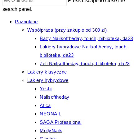
Press Escape to close the
search panel.
Paznokcie
Współpraca (przy zakupie od 300 zł)
Bazy Nailsoftheday, touch, biblioteka, da23
Lakiery hybrydowe Nailsoftheday, touch,
biblioteka, da23
Żeli Nailsoftheday, touch, biblioteka, da23
Lakiery klasyczne
Lakiery hybrydowe
Yoshi
Nailsoftheday
Atica
NEONAIL
SAGA Professional
MollyNails
Clavier