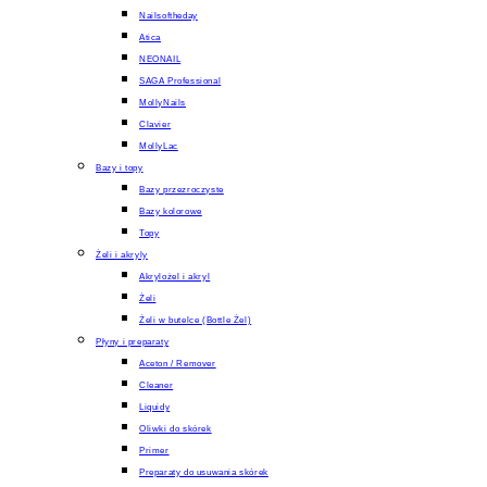
Nailsoftheday
Atica
NEONAIL
SAGA Professional
MollyNails
Clavier
MollyLac
Bazy i topy
Bazy przezroczyste
Bazy kolorowe
Topy
Żeli i akryly
Akrylożel i akryl
Żeli
Żeli w butelce (Bottle Żel)
Płyny i preparaty
Aceton / Remover
Cleaner
Liquidy
Oliwki do skórek
Primer
Preparaty do usuwania skórek