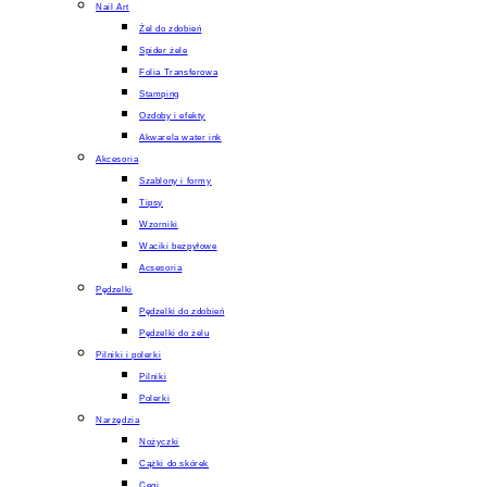
Nail Art
Żel do zdobień
Spider żele
Folia Transferowa
Stamping
Ozdoby i efekty
Akwarela water ink
Akcesoria
Szablony i formy
Tipsy
Wzorniki
Waciki bezpyłowe
Acsesoria
Pędzelki
Pędzelki do zdobień
Pędzelki do żelu
Pilniki i polerki
Pilniki
Polerki
Narzędzia
Nożyczki
Cążki do skórek
Cęgi