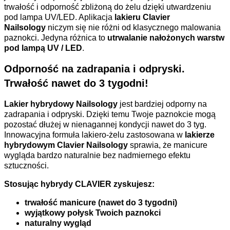
trwałość i odporność zbliżoną do żelu dzięki utwardzeniu
pod lampa UV/LED. Aplikacja
lakieru
Clavier
Nailsology
niczym się nie różni od klasycznego malowania
paznokci. Jedyna różnica to
utrwalanie nałożonych warstw
pod lampą UV / LED
.
Odporność na zadrapania i odpryski.
Trwałość nawet do 3 tygodni!
Lakier hybrydowy Nailsology
jest bardziej odporny na
zadrapania i odpryski. Dzięki temu Twoje paznokcie mogą
pozostać dłużej w nienagannej kondycji nawet do 3 tyg.
Innowacyjna formuła lakiero-żelu zastosowana w
lakierze
hybrydowym Clavier Nailsology
sprawia, że manicure
wygląda bardzo naturalnie bez nadmiernego efektu
sztuczności.
Stosując hybrydy CLAVIER zyskujesz:
trwałość manicure (nawet do 3 tygodni)
wyjątkowy połysk Twoich paznokci
naturalny wygląd