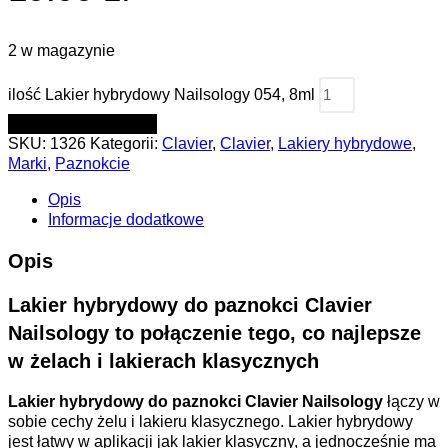
2 w magazynie
ilość Lakier hybrydowy Nailsology 054, 8ml
DODAJ DO KOSZYKA
SKU:
1326
Kategorii:
Clavier
,
Clavier
,
Lakiery hybrydowe
,
Marki
,
Paznokcie
Opis
Informacje dodatkowe
Opis
Lakier hybrydowy do paznokci Clavier
Nailsology to połączenie tego, co najlepsze
w żelach i lakierach klasycznych
Lakier hybrydowy do paznokci Clavier Nailsology
łączy w
sobie cechy żelu i lakieru klasycznego. Lakier hybrydowy
jest łatwy w aplikacji jak lakier klasyczny, a jednocześnie ma