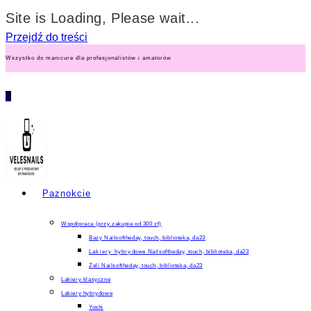
Site is Loading, Please wait...
Przejdź do treści
Wszystko do manicure dla profesjonalistów i amatorów
0
Paznokcie
Współpraca (przy zakupie od 300 zł)
Bazy Nailsoftheday, touch, biblioteka, da23
Lakiery hybrydowe Nailsoftheday, touch, biblioteka, da23
Żeli Nailsoftheday, touch, biblioteka, da23
Lakiery klasyczne
Lakiery hybrydowe
Yoshi