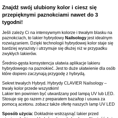
Znajdź swój ulubiony kolor i ciesz się
przepięknymi paznokciami
nawet do 3
tygodni
!
Jeśli zależy Ci na intensywnym kolorze i trwałym blasku na
paznokciach, to lakier hybrydowy
Nailsology
jest idealnym
rozwiązaniem. Dzięki technologii hybrydowej kolor staje się
bardziej wyrazisty i utrzymuje się dłużej niż w przypadku
zwykłych lakierów.
Średnio-gęsta konsystencja ułatwia aplikacje lakieru
hybrydowego na paznokieć. Jest to duże ułatwienie dla osób
które dopiero zaczynają przygodę z hybrydą.
Sekret trwałych Hybryd. Hybrydy CLAVIER Nailsology –
trwały kolor przede wszystkim!
Lakier ten powinien być utwardzany pod lampą UV lub LED.
Stosuje się go razem z preparatem baza/top i usuwa za
pomocą acetonu. zobacz także ofertę naszych lamp UV LED
Sposób użycia:
Dokładnie wstrząsnąć lakier przed