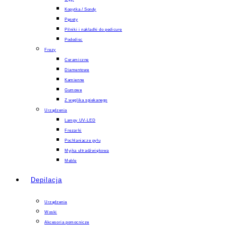
Kopytka / Sondy
Pęsety
Pilniki i nakladki do pedicure
Pododisc
Frezy
Ceramiczne
Diamentowe
Kamienne
Gumowe
Z węglika spiekanego
Urządzenia
Lampy UV-LED
Frezarki
Pochlaniacze pyłu
Myjka ultradźwiękowa
Meble
Depilacja
Urządzenia
Woski
Akcesoria pomocnicze