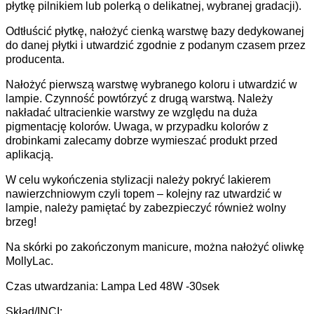
płytkę pilnikiem lub polerką o delikatnej, wybranej gradacji).
Odtłuścić płytkę, nałożyć cienką warstwę bazy dedykowanej
do danej płytki i utwardzić zgodnie z podanym czasem przez
producenta.
Nałożyć pierwszą warstwę wybranego koloru i utwardzić w
lampie. Czynność powtórzyć z drugą warstwą. Należy
nakładać ultracienkie warstwy ze względu na duża
pigmentację kolorów. Uwaga, w przypadku kolorów z
drobinkami zalecamy dobrze wymieszać produkt przed
aplikacją.
W celu wykończenia stylizacji należy pokryć lakierem
nawierzchniowym czyli topem – kolejny raz utwardzić w
lampie, należy pamiętać by zabezpieczyć również wolny
brzeg!
Na skórki po zakończonym manicure, można nałożyć oliwkę
MollyLac.
Czas utwardzania: Lampa Led 48W -30sek
Skład/INCI: