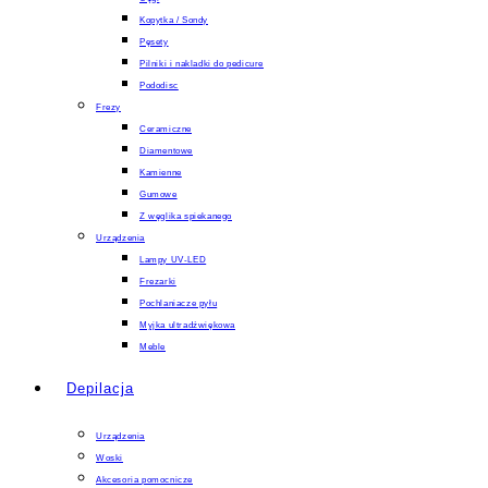
Kopytka / Sondy
Pęsety
Pilniki i nakladki do pedicure
Pododisc
Frezy
Ceramiczne
Diamentowe
Kamienne
Gumowe
Z węglika spiekanego
Urządzenia
Lampy UV-LED
Frezarki
Pochlaniacze pyłu
Myjka ultradźwiękowa
Meble
Depilacja
Urządzenia
Woski
Akcesoria pomocnicze