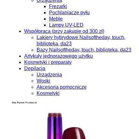
Urządzenia
Frezarki
Pochlaniacze pyłu
Meble
Lampy UV-LED
Współpraca (przy zakupie od 300 zł)
Lakiery hybrydowe Nailsoftheday, touch,
biblioteka, da23
Bazy Nailsoftheday, touch, biblioteka, da23
Artykuły jednorazowego użytku
Kosmetyki i preparaty
Depilacja
Urządzenia
Woski
Akcesoria pomocnicze
Kosmetyki
Top Rated Products