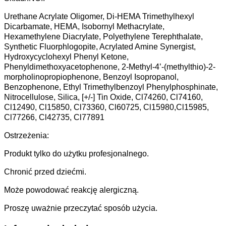
Urethane Acrylate Oligomer, Di-HEMA Trimethylhexyl
Dicarbamate, HEMA, Isobornyl Methacrylate,
Hexamethylene Diacrylate, Polyethylene Terephthalate,
Synthetic Fluorphlogopite, Acrylated Amine Synergist,
Hydroxycyclohexyl Phenyl Ketone,
Phenyldimethoxyacetophenone, 2-Methyl-4’-(methylthio)-2-
morpholinopropiophenone, Benzoyl Isopropanol,
Benzophenone, Ethyl Trimethylbenzoyl Phenylphosphinate,
Nitrocellulose, Silica, [+/-] Tin Oxide, Cl74260, Cl74160,
Cl12490, Cl15850, Cl73360, Cl60725, Cl15980,Cl15985,
Cl77266, Cl42735, Cl77891
Ostrzeżenia:
Produkt tylko do użytku profesjonalnego.
Chronić przed dziećmi.
Może powodować reakcję alergiczną.
Proszę uważnie przeczytać sposób użycia.