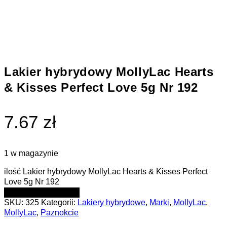
Lakier hybrydowy MollyLac Hearts
& Kisses Perfect Love 5g Nr 192
7.67 zł
1 w magazynie
ilość Lakier hybrydowy MollyLac Hearts & Kisses Perfect
Love 5g Nr 192
DODAJ DO KOSZYKA
SKU:
325
Kategorii:
Lakiery hybrydowe
,
Marki
,
MollyLac
,
MollyLac
,
Paznokcie