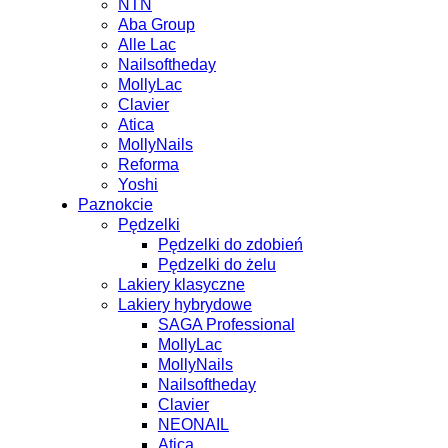
NTN
Aba Group
Alle Lac
Nailsoftheday
MollyLac
Clavier
Atica
MollyNails
Reforma
Yoshi
Paznokcie
Pędzelki
Pędzelki do zdobień
Pędzelki do żelu
Lakiery klasyczne
Lakiery hybrydowe
SAGA Professional
MollyLac
MollyNails
Nailsoftheday
Clavier
NEONAIL
Atica