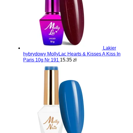
Lakier
hybrydowy MollyLac Hearts & Kisses A Kiss In
Paris 10g Nr 191
15.35 zł