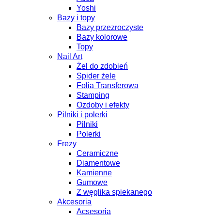
Yoshi
Bazy i topy
Bazy przezroczyste
Bazy kolorowe
Topy
Nail Art
Żel do zdobień
Spider żele
Folia Transferowa
Stamping
Ozdoby i efekty
Pilniki i polerki
Pilniki
Polerki
Frezy
Ceramiczne
Diamentowe
Kamienne
Gumowe
Z węglika spiekanego
Akcesoria
Acsesoria