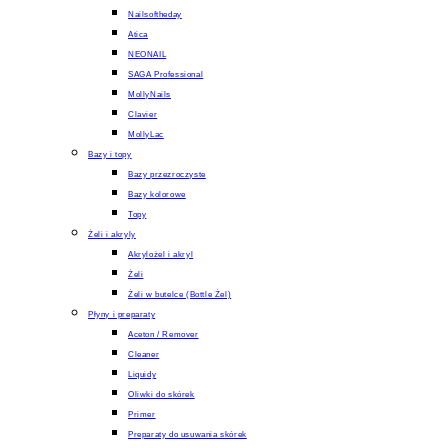
Nailsoftheday
Atica
NEONAIL
SAGA Professional
MollyNails
Clavier
MollyLac
Bazy i topy
Bazy przezroczyste
Bazy kolorowe
Topy
Żeli i akryly
Akrylożel i akryl
Żeli
Żeli w butelce (Bottle Żel)
Płyny i preparaty
Aceton / Remover
Cleaner
Liquidy
Oliwki do skórek
Primer
Preparaty do usuwania skórek