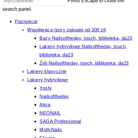
Press Escape to close the
search panel.
Paznokcie
Współpraca (przy zakupie od 300 zł)
Bazy Nailsoftheday, touch, biblioteka, da23
Lakiery hybrydowe Nailsoftheday, touch,
biblioteka, da23
Żeli Nailsoftheday, touch, biblioteka, da23
Lakiery klasyczne
Lakiery hybrydowe
Yoshi
Nailsoftheday
Atica
NEONAIL
SAGA Professional
MollyNails
Clavier