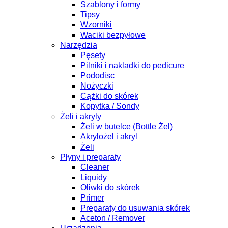
Szablony i formy
Tipsy
Wzorniki
Waciki bezpyłowe
Narzędzia
Pęsety
Pilniki i nakladki do pedicure
Pododisc
Nożyczki
Cążki do skórek
Kopytka / Sondy
Żeli i akryly
Żeli w butelce (Bottle Żel)
Akrylożel i akryl
Żeli
Płyny i preparaty
Cleaner
Liquidy
Oliwki do skórek
Primer
Preparaty do usuwania skórek
Aceton / Remover