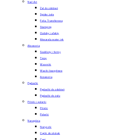
Nail Art
Żel do zdobień
Spider żele
Folia Transferowa
Stamping
Ozdoby i efekty
Akwarela water ink
Akcesoria
Szablony i formy
Tipsy
Wzorniki
Waciki bezpyłowe
Acsesoria
Pędzelki
Pędzelki do zdobień
Pędzelki do żelu
Pilniki i polerki
Pilniki
Polerki
Narzędzia
Nożyczki
Cążki do skórek
Cęgi