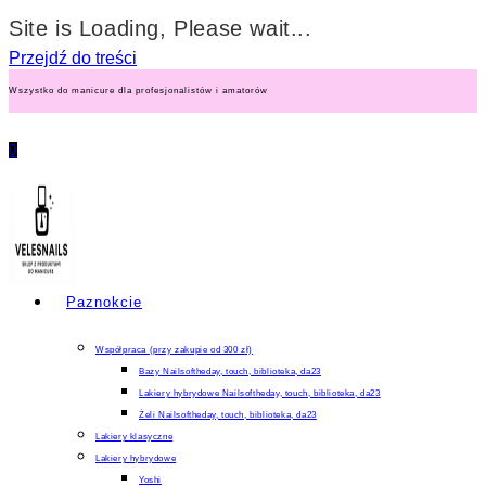
Site is Loading, Please wait...
Przejdź do treści
Wszystko do manicure dla profesjonalistów i amatorów
0
Paznokcie
Współpraca (przy zakupie od 300 zł)
Bazy Nailsoftheday, touch, biblioteka, da23
Lakiery hybrydowe Nailsoftheday, touch, biblioteka, da23
Żeli Nailsoftheday, touch, biblioteka, da23
Lakiery klasyczne
Lakiery hybrydowe
Yoshi