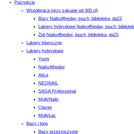
Paznokcie
Współpraca (przy zakupie od 300 zł)
Bazy Nailsoftheday, touch, biblioteka, da23
Lakiery hybrydowe Nailsoftheday, touch, bibliote
Żeli Nailsoftheday, touch, biblioteka, da23
Lakiery klasyczne
Lakiery hybrydowe
Yoshi
Nailsoftheday
Atica
NEONAIL
SAGA Professional
MollyNails
Clavier
MollyLac
Bazy i topy
Bazy przezroczyste