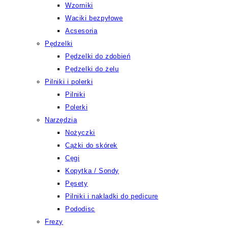
Wzorniki
Waciki bezpyłowe
Acsesoria
Pędzelki
Pędzelki do zdobień
Pędzelki do żelu
Pilniki i polerki
Pilniki
Polerki
Narzędzia
Nożyczki
Cążki do skórek
Cęgi
Kopytka / Sondy
Pęsety
Pilniki i nakladki do pedicure
Pododisc
Frezy