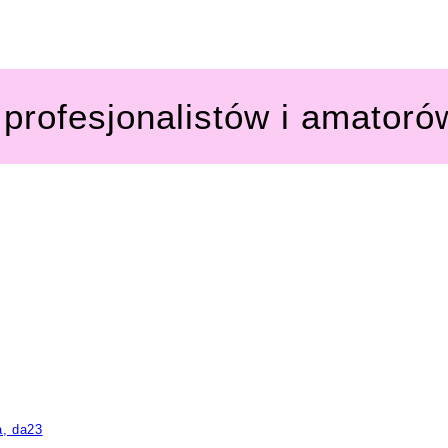
profesjonalistów i amatoró
a, da23