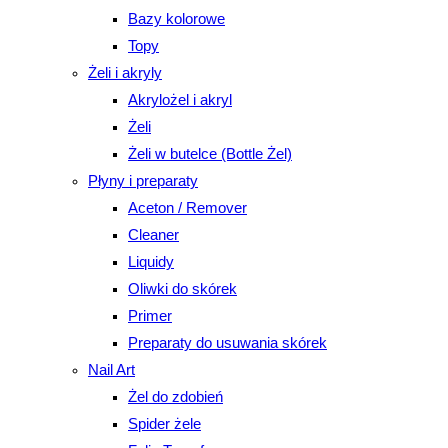
Bazy kolorowe
Topy
Żeli i akryly
Akrylożel i akryl
Żeli
Żeli w butelce (Bottle Żel)
Płyny i preparaty
Aceton / Remover
Cleaner
Liquidy
Oliwki do skórek
Primer
Preparaty do usuwania skórek
Nail Art
Żel do zdobień
Spider żele