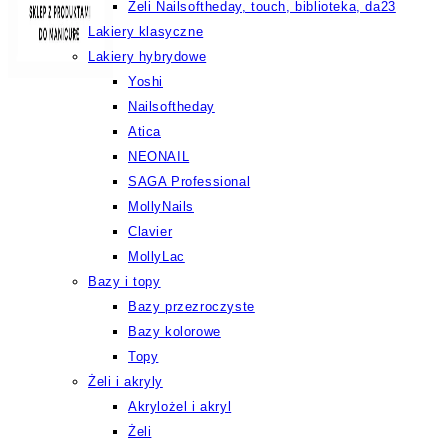
Żeli Nailsoftheday, touch, biblioteka, da23
Lakiery klasyczne
Lakiery hybrydowe
Yoshi
Nailsoftheday
Atica
NEONAIL
SAGA Professional
MollyNails
Clavier
MollyLac
Bazy i topy
Bazy przezroczyste
Bazy kolorowe
Topy
Żeli i akryly
Akrylożel i akryl
Żeli