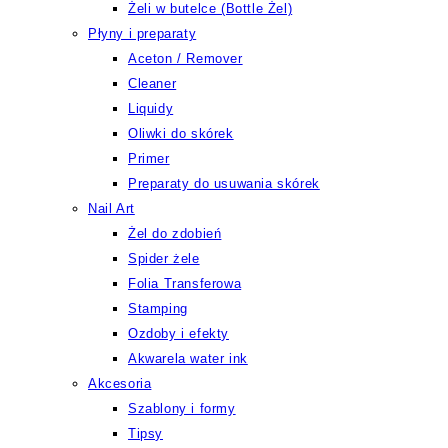
Żeli w butelce (Bottle Żel)
Płyny i preparaty
Aceton / Remover
Cleaner
Liquidy
Oliwki do skórek
Primer
Preparaty do usuwania skórek
Nail Art
Żel do zdobień
Spider żele
Folia Transferowa
Stamping
Ozdoby i efekty
Akwarela water ink
Akcesoria
Szablony i formy
Tipsy