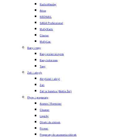
Nailsoftheday
Atica
NEONAIL
SAGA Professional
MollyNails
Clavier
MollyLac
Bazy i topy
Bazy przezroczyste
Bazy kolorowe
Topy
Żeli i akryly
Akrylożel i akryl
Żeli
Żeli w butelce (Bottle Żel)
Płyny i preparaty
Aceton / Remover
Cleaner
Liquidy
Oliwki do skórek
Primer
Preparaty do usuwania skórek