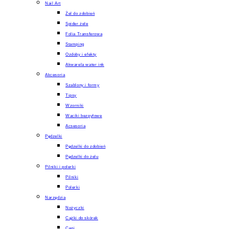
Nail Art
Żel do zdobień
Spider żele
Folia Transferowa
Stamping
Ozdoby i efekty
Akwarela water ink
Akcesoria
Szablony i formy
Tipsy
Wzorniki
Waciki bezpyłowe
Acsesoria
Pędzelki
Pędzelki do zdobień
Pędzelki do żelu
Pilniki i polerki
Pilniki
Polerki
Narzędzia
Nożyczki
Cążki do skórek
Cęgi