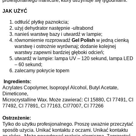
profesjonalnego manicure, który utrzymuje się tygodniami.
JAK UŻYĆ
odtłuść płytkę paznokcia;
użyj dehydrator następnie -ultrabond
nanieś warstwę bazy i utwardź w lampie;
równomiernie rozprowadź
Gel Polish
w jedną cienką
warstwę i ostrożnie wyrównaj; dodanie kolejnej
warstwy zapewni bardziej głęboki odcień;
utwardź w lampie: lampa UV – 120 sekund, lampa LED
– 60 sekund;
zalecamy pokrycie topem
Ingredients:
Acrylates Copolymer, Isopropyl Alcohol, Butyl Acetate,
Dimeticone,
Microcrystalline Wax. Może zawierać: CI 15880, CI 77491, CI
77492, CI 77891, CI 77163, CI77007, CI 77266
Ostrzeżenie:
Tylko do użytku profesjonalnego. Proszę uważnie przeczytać
sposób użycia. Unikać kontaktu z oczami. Unikać kontaktu