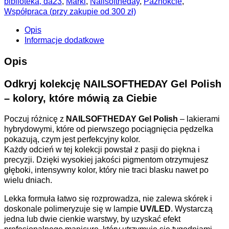
biblioteka, da23
,
Marki
,
Nailsoftheday
,
Paznokcie
,
Współpraca (przy zakupie od 300 zł)
Opis
Informacje dodatkowe
Opis
Odkryj kolekcję NAILSOFTHEDAY Gel Polish
– kolory, które mówią za Ciebie
Poczuj różnicę z
NAILSOFTHEDAY Gel Polish
– lakierami
hybrydowymi, które od pierwszego pociągnięcia pędzelka
pokazują, czym jest perfekcyjny kolor.
Każdy odcień w tej kolekcji powstał z pasji do piękna i
precyzji. Dzięki wysokiej jakości pigmentom otrzymujesz
głęboki, intensywny kolor, który nie traci blasku nawet po
wielu dniach.
Lekka formuła łatwo się rozprowadza, nie zalewa skórek i
doskonale polimeryzuje się w lampie
UV/LED
. Wystarczą
jedna lub dwie cienkie warstwy, by uzyskać efekt