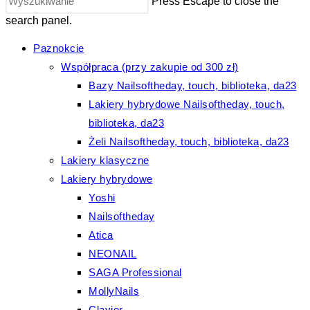
Press Escape to close the
search panel.
Paznokcie
Współpraca (przy zakupie od 300 zł)
Bazy Nailsoftheday, touch, biblioteka, da23
Lakiery hybrydowe Nailsoftheday, touch,
biblioteka, da23
Żeli Nailsoftheday, touch, biblioteka, da23
Lakiery klasyczne
Lakiery hybrydowe
Yoshi
Nailsoftheday
Atica
NEONAIL
SAGA Professional
MollyNails
Clavier