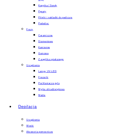
Kopytka / Sondy
Pęsety
Pilniki i nakladki do pedicure
Pododisc
Frezy
Ceramiczne
Diamentowe
Kamienne
Gumowe
Z węglika spiekanego
Urządzenia
Lampy UV-LED
Frezarki
Pochlaniacze pyłu
Myjka ultradźwiękowa
Meble
Depilacja
Urządzenia
Woski
Akcesoria pomocnicze