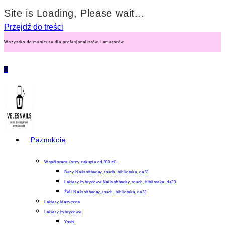
Site is Loading, Please wait...
Przejdź do treści
Wszystko do manicure dla profesjonalistów i amatorów
0
Paznokcie
Współpraca (przy zakupie od 300 zł)
Bazy Nailsoftheday, touch, biblioteka, da23
Lakiery hybrydowe Nailsoftheday, touch, biblioteka, da23
Żeli Nailsoftheday, touch, biblioteka, da23
Lakiery klasyczne
Lakiery hybrydowe
Yoshi