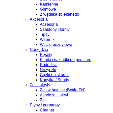
Kamienne
Gumowe
Z węglika spiekanego
Akcesoria
Acsesoria
Szablony i formy
Tipsy
Wzorniki
Waciki bezpyłowe
Narzędzia
Pęsety
Pilniki i nakladki do pedicure
Pododisc
Nożyczki
Cążki do skórek
Kopytka / Sondy
Żeli i akryly
Żeli w butelce (Bottle Żel)
Akrylożel i akryl
Żeli
Płyny i preparaty
Cleaner