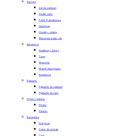
Nail Art
Żel do zdobień
Spider żele
Folia Transferowa
Stamping
Ozdoby i efekty
Akwarela water ink
Akcesoria
Szablony i formy
Tipsy
Wzorniki
Waciki bezpyłowe
Acsesoria
Pędzelki
Pędzelki do zdobień
Pędzelki do żelu
Pilniki i polerki
Pilniki
Polerki
Narzędzia
Nożyczki
Cążki do skórek
Cęgi