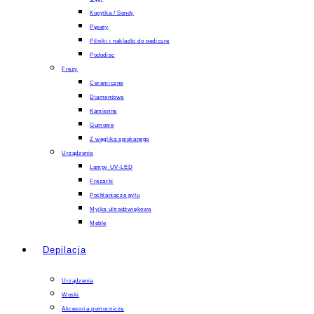
Kopytka / Sondy
Pęsety
Pilniki i nakladki do pedicure
Pododisc
Frezy
Ceramiczne
Diamentowe
Kamienne
Gumowe
Z węglika spiekanego
Urządzenia
Lampy UV-LED
Frezarki
Pochlaniacze pyłu
Myjka ultradźwiękowa
Meble
Depilacja
Urządzenia
Woski
Akcesoria pomocnicze