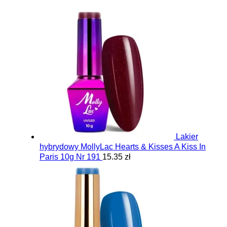
Lakier
hybrydowy MollyLac Hearts & Kisses A Kiss In
Paris 10g Nr 191
15.35 zł