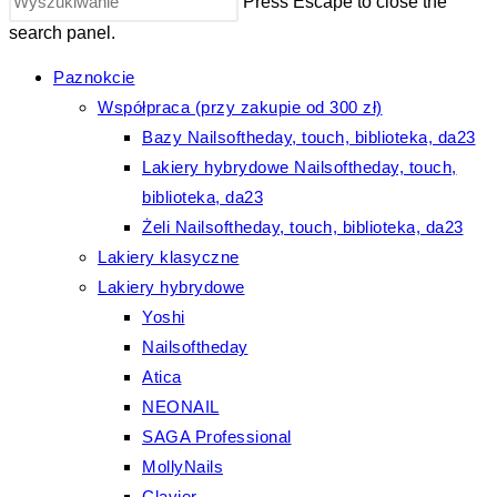
Press Escape to close the
search panel.
Paznokcie
Współpraca (przy zakupie od 300 zł)
Bazy Nailsoftheday, touch, biblioteka, da23
Lakiery hybrydowe Nailsoftheday, touch,
biblioteka, da23
Żeli Nailsoftheday, touch, biblioteka, da23
Lakiery klasyczne
Lakiery hybrydowe
Yoshi
Nailsoftheday
Atica
NEONAIL
SAGA Professional
MollyNails
Clavier