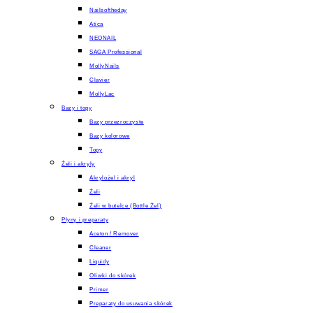
Nailsoftheday
Atica
NEONAIL
SAGA Professional
MollyNails
Clavier
MollyLac
Bazy i topy
Bazy przezroczyste
Bazy kolorowe
Topy
Żeli i akryly
Akrylożel i akryl
Żeli
Żeli w butelce (Bottle Żel)
Płyny i preparaty
Aceton / Remover
Cleaner
Liquidy
Oliwki do skórek
Primer
Preparaty do usuwania skórek