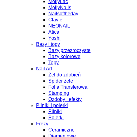
MollyLac
MollyNails
Nailsoftheday
Clavier
NEONAIL
Atica
Yoshi
Bazy i topy
Bazy przezroczyste
Bazy kolorowe
Topy
Nail Art
Żel do zdobień
Spider żele
Folia Transferowa
Stamping
Ozdoby i efekty
Pilniki i polerki
Pilniki
Polerki
Frezy
Ceramiczne
Diamentowe