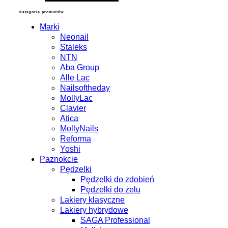
Kategorie produktów
Marki
Neonail
Staleks
NTN
Aba Group
Alle Lac
Nailsoftheday
MollyLac
Clavier
Atica
MollyNails
Reforma
Yoshi
Paznokcie
Pędzelki
Pędzelki do zdobień
Pędzelki do żelu
Lakiery klasyczne
Lakiery hybrydowe
SAGA Professional