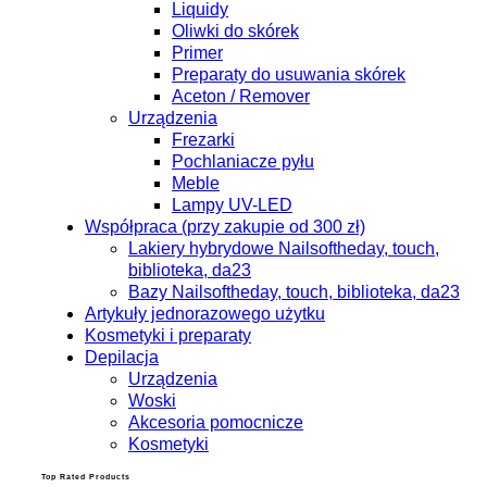
Liquidy
Oliwki do skórek
Primer
Preparaty do usuwania skórek
Aceton / Remover
Urządzenia
Frezarki
Pochlaniacze pyłu
Meble
Lampy UV-LED
Współpraca (przy zakupie od 300 zł)
Lakiery hybrydowe Nailsoftheday, touch,
biblioteka, da23
Bazy Nailsoftheday, touch, biblioteka, da23
Artykuły jednorazowego użytku
Kosmetyki i preparaty
Depilacja
Urządzenia
Woski
Akcesoria pomocnicze
Kosmetyki
Top Rated Products