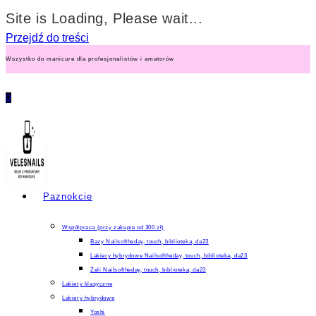
Site is Loading, Please wait...
Przejdź do treści
Wszystko do manicure dla profesjonalistów i amatorów
0
Paznokcie
Współpraca (przy zakupie od 300 zł)
Bazy Nailsoftheday, touch, biblioteka, da23
Lakiery hybrydowe Nailsoftheday, touch, biblioteka, da23
Żeli Nailsoftheday, touch, biblioteka, da23
Lakiery klasyczne
Lakiery hybrydowe
Yoshi