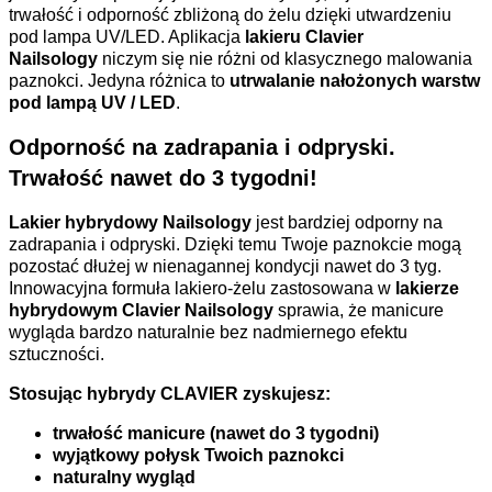
trwałość i odporność zbliżoną do żelu dzięki utwardzeniu
pod lampa UV/LED. Aplikacja
lakieru
Clavier
Nailsology
niczym się nie różni od klasycznego malowania
paznokci. Jedyna różnica to
utrwalanie nałożonych warstw
pod lampą UV / LED
.
Odporność na zadrapania i odpryski.
Trwałość nawet do 3 tygodni!
Lakier hybrydowy Nailsology
jest bardziej odporny na
zadrapania i odpryski. Dzięki temu Twoje paznokcie mogą
pozostać dłużej w nienagannej kondycji nawet do 3 tyg.
Innowacyjna formuła lakiero-żelu zastosowana w
lakierze
hybrydowym Clavier Nailsology
sprawia, że manicure
wygląda bardzo naturalnie bez nadmiernego efektu
sztuczności.
Stosując hybrydy CLAVIER zyskujesz:
trwałość manicure (nawet do 3 tygodni)
wyjątkowy połysk Twoich paznokci
naturalny wygląd