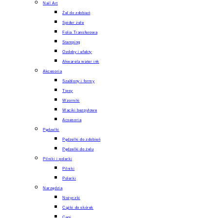
Nail Art
Żel do zdobień
Spider żele
Folia Transferowa
Stamping
Ozdoby i efekty
Akwarela water ink
Akcesoria
Szablony i formy
Tipsy
Wzorniki
Waciki bezpyłowe
Acsesoria
Pędzelki
Pędzelki do zdobień
Pędzelki do żelu
Pilniki i polerki
Pilniki
Polerki
Narzędzia
Nożyczki
Cążki do skórek
Cęgi