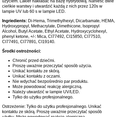
użyciem. Lakier nakładać na bazę hybrydową. Nanieść dwie
cieńkie warstwy i utwardzić każdą z nich przez 120s w
lampie UV lub 60 s w lampie LED.
Ingriedients:
Di-Hema, Trimethylhexyl, Dicarbamate, HEMA,
Hydroxypropyl, Methacrylate, Dimethicone, Isopropyl
Alcohol, Butyl Acetate, Ethyl Acetate, Hydroxycyclohexyl,
phenyl ketone, +/-: Mica, CI77492, CI15850, CI77510,
CI77491, CI77891, CI19140.
Środki ostrożności:
Chronić przed dziećmi.
Proszę uważnie przeczytać sposób użycia.
Unikać kontaktu ze skórą.
Unikać kontaktu z oczami.
Nie wdychać bezpośrednio par produktu.
Może powodować reakcję alergiczną.
Należy utwardzić w lampie UV/LED.
Tylko do użytku profesjonalnego.
Ostrzeżenie: Tylko do użytku profesjonalnego. Unikać
kontaktu ze skórą. Proszę uważnie przeczytać sposób
użytku. Może powodować reakcję alergiczną.