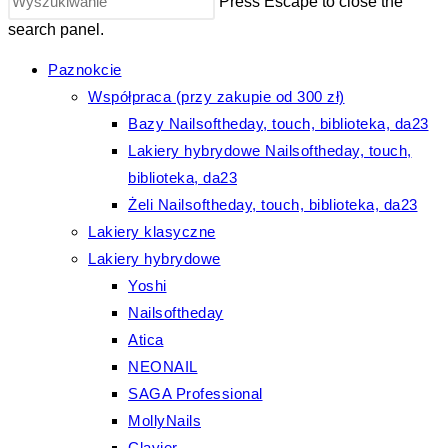
Press Escape to close the
search panel.
Paznokcie
Współpraca (przy zakupie od 300 zł)
Bazy Nailsoftheday, touch, biblioteka, da23
Lakiery hybrydowe Nailsoftheday, touch,
biblioteka, da23
Żeli Nailsoftheday, touch, biblioteka, da23
Lakiery klasyczne
Lakiery hybrydowe
Yoshi
Nailsoftheday
Atica
NEONAIL
SAGA Professional
MollyNails
Clavier