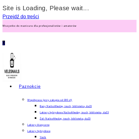
Site is Loading, Please wait...
Przejdź do treści
Wszystko do manicure dla profesjonalistów i amatorów
0
Paznokcie
Współpraca (przy zakupie od 300 zł)
Bazy Nailsoftheday, touch, biblioteka, da23
Lakiery hybrydowe Nailsoftheday, touch, biblioteka, da23
Żeli Nailsoftheday, touch, biblioteka, da23
Lakiery klasyczne
Lakiery hybrydowe
Yoshi