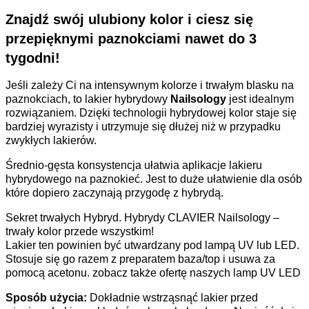
Znajdź swój ulubiony kolor i ciesz się
przepięknymi paznokciami
nawet do 3
tygodni
!
Jeśli zależy Ci na intensywnym kolorze i trwałym blasku na
paznokciach, to lakier hybrydowy
Nailsology
jest idealnym
rozwiązaniem. Dzięki technologii hybrydowej kolor staje się
bardziej wyrazisty i utrzymuje się dłużej niż w przypadku
zwykłych lakierów.
Średnio-gęsta konsystencja ułatwia aplikacje lakieru
hybrydowego na paznokieć. Jest to duże ułatwienie dla osób
które dopiero zaczynają przygodę z hybrydą.
Sekret trwałych Hybryd. Hybrydy CLAVIER Nailsology –
trwały kolor przede wszystkim!
Lakier ten powinien być utwardzany pod lampą UV lub LED.
Stosuje się go razem z preparatem baza/top i usuwa za
pomocą acetonu. zobacz także ofertę naszych lamp UV LED
Sposób użycia:
Dokładnie wstrząsnąć lakier przed