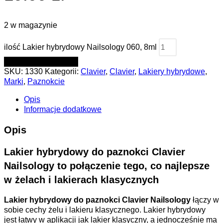
2 w magazynie
ilość Lakier hybrydowy Nailsology 060, 8ml
DODAJ DO KOSZYKA
SKU:
1330
Kategorii:
Clavier
,
Clavier
,
Lakiery hybrydowe
,
Marki
,
Paznokcie
Opis
Informacje dodatkowe
Opis
Lakier hybrydowy do paznokci Clavier
Nailsology to połączenie tego, co najlepsze
w żelach i lakierach klasycznych
Lakier hybrydowy do paznokci Clavier Nailsology
łączy w
sobie cechy żelu i lakieru klasycznego. Lakier hybrydowy
jest łatwy w aplikacji jak lakier klasyczny, a jednocześnie ma