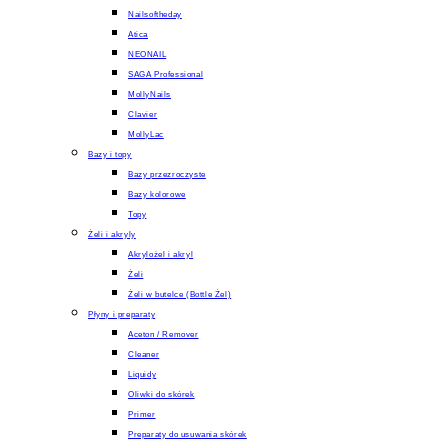
Nailsoftheday
Atica
NEONAIL
SAGA Professional
MollyNails
Clavier
MollyLac
Bazy i topy
Bazy przezroczyste
Bazy kolorowe
Topy
Żeli i akryly
Akrylożel i akryl
Żeli
Żeli w butelce (Bottle Żel)
Płyny i preparaty
Aceton / Remover
Cleaner
Liquidy
Oliwki do skórek
Primer
Preparaty do usuwania skórek