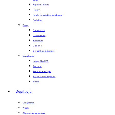
Kopytka / Sondy
Pęsety
Pilniki i nakladki do pedicure
Pododisc
Frezy
Ceramiczne
Diamentowe
Kamienne
Gumowe
Z węglika spiekanego
Urządzenia
Lampy UV-LED
Frezarki
Pochlaniacze pyłu
Myjka ultradźwiękowa
Meble
Depilacja
Urządzenia
Woski
Akcesoria pomocnicze