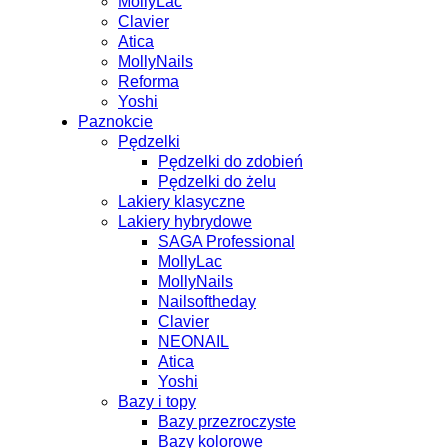
MollyLac
Clavier
Atica
MollyNails
Reforma
Yoshi
Paznokcie
Pędzelki
Pędzelki do zdobień
Pędzelki do żelu
Lakiery klasyczne
Lakiery hybrydowe
SAGA Professional
MollyLac
MollyNails
Nailsoftheday
Clavier
NEONAIL
Atica
Yoshi
Bazy i topy
Bazy przezroczyste
Bazy kolorowe