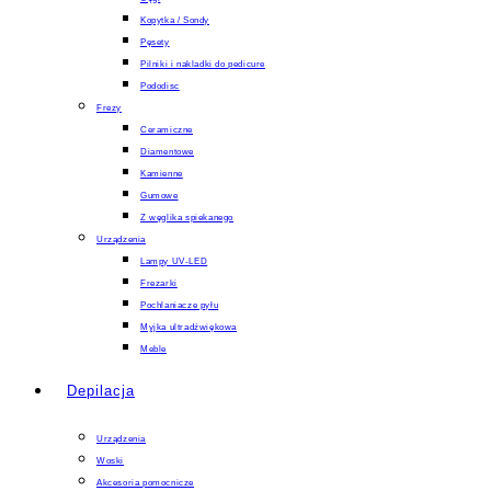
Kopytka / Sondy
Pęsety
Pilniki i nakladki do pedicure
Pododisc
Frezy
Ceramiczne
Diamentowe
Kamienne
Gumowe
Z węglika spiekanego
Urządzenia
Lampy UV-LED
Frezarki
Pochlaniacze pyłu
Myjka ultradźwiękowa
Meble
Depilacja
Urządzenia
Woski
Akcesoria pomocnicze