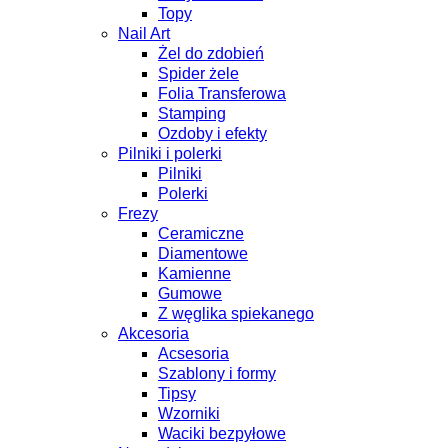
Topy
Nail Art
Żel do zdobień
Spider żele
Folia Transferowa
Stamping
Ozdoby i efekty
Pilniki i polerki
Pilniki
Polerki
Frezy
Ceramiczne
Diamentowe
Kamienne
Gumowe
Z węglika spiekanego
Akcesoria
Acsesoria
Szablony i formy
Tipsy
Wzorniki
Waciki bezpyłowe