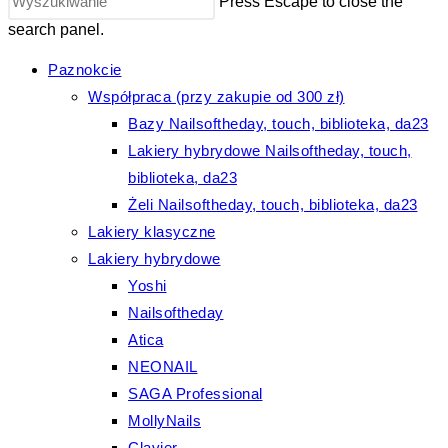
Press Escape to close the
search panel.
Paznokcie
Współpraca (przy zakupie od 300 zł)
Bazy Nailsoftheday, touch, biblioteka, da23
Lakiery hybrydowe Nailsoftheday, touch,
biblioteka, da23
Żeli Nailsoftheday, touch, biblioteka, da23
Lakiery klasyczne
Lakiery hybrydowe
Yoshi
Nailsoftheday
Atica
NEONAIL
SAGA Professional
MollyNails
Clavier