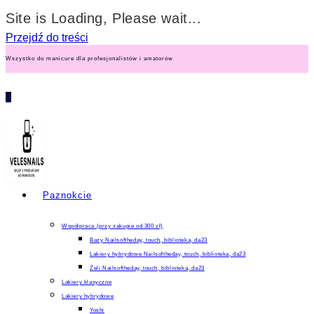
Site is Loading, Please wait...
Przejdź do treści
Wszystko do manicure dla profesjonalistów i amatorów
Pojemność
0
15ml/15g
Marka
Molly Nails
Odcienie
Białe
Seria
Molly Nails Gel in Bottle Pro Salon
Paznokcie
Formuła
HEMA/Di-HEMA Free
Współpraca (przy zakupie od 300 zł)
Formuła
Bazy Nailsoftheday, touch, biblioteka, da23
TPO Free
Lakiery hybrydowe Nailsoftheday, touch, biblioteka, da23
Osoba odpowiedzialna/ Producent
Żeli Nailsoftheday, touch, biblioteka, da23
Molly Lac Michał Szewczyk ul. Piotrkowska 270 90-36
Lakiery klasyczne
Lakiery hybrydowe
Yoshi