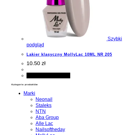
Szybki
podgląd
Lakier klasyczny MollyLac 10ML NR 205
10.50 zł
Dodaj do koszyka
Kategorie produktów
Marki
Neonail
Staleks
NTN
Aba Group
Alle Lac
Nailsoftheday