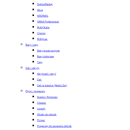
Nailsoftheday
Atica
NEONAIL
SAGA Professional
MollyNails
Clavier
MollyLac
Bazy i topy
Bazy przezroczyste
Bazy kolorowe
Topy
Żeli i akryly
Akrylożel i akryl
Żeli
Żeli w butelce (Bottle Żel)
Płyny i preparaty
Aceton / Remover
Cleaner
Liquidy
Oliwki do skórek
Primer
Preparaty do usuwania skórek