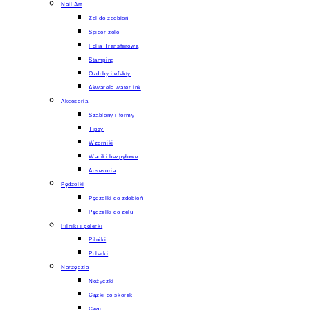
Nail Art
Żel do zdobień
Spider żele
Folia Transferowa
Stamping
Ozdoby i efekty
Akwarela water ink
Akcesoria
Szablony i formy
Tipsy
Wzorniki
Waciki bezpyłowe
Acsesoria
Pędzelki
Pędzelki do zdobień
Pędzelki do żelu
Pilniki i polerki
Pilniki
Polerki
Narzędzia
Nożyczki
Cążki do skórek
Cęgi