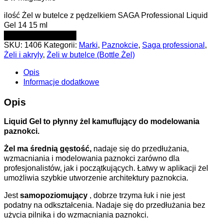
ilość Żel w butelce z pędzelkiem SAGA Professional Liquid
Gel 14 15 ml
DODAJ DO KOSZYKA
SKU:
1406
Kategorii:
Marki
,
Paznokcie
,
Saga professional
,
Żeli i akryly
,
Żeli w butelce (Bottle Żel)
Opis
Informacje dodatkowe
Opis
Liquid Gel to płynny żel kamuflujący do modelowania
paznokci.
Żel ma średnią gęstość,
nadaje się do przedłużania,
wzmacniania i modelowania paznokci zarówno dla
profesjonalistów, jak i początkujących. Łatwy w aplikacji żel
umożliwia szybkie utworzenie architektury paznokcia.
Jest
samopoziomujący
, dobrze trzyma łuk i nie jest
podatny na odkształcenia. Nadaje się do przedłużania bez
użycia pilnika i do wzmacniania paznokci.