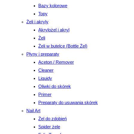
Bazy kolorowe
Topy
Żeli i akryly
Akrylożel i akryl
Żeli
Żeli w butelce (Bottle Żel)
Płyny i preparaty
Aceton / Remover
Cleaner
Liquidy
Oliwki do skórek
Primer
Preparaty do usuwania skórek
Nail Art
Żel do zdobień
Spider żele