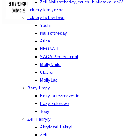
Żeli Nailsoftheday, touch, biblioteka, da23
Lakiery klasyczne
Lakiery hybrydowe
Yoshi
Nailsoftheday
Atica
NEONAIL
SAGA Professional
MollyNails
Clavier
MollyLac
Bazy i topy
Bazy przezroczyste
Bazy kolorowe
Topy
Żeli i akryly
Akrylożel i akryl
Żeli