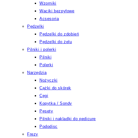
Wzorniki
Waciki bezpyłowe
Acsesoria
Pędzelki
Pędzelki do zdobień
Pędzelki do żelu
Pilniki i polerki
Pilniki
Polerki
Narzędzia
Nożyczki
Cążki do skórek
Cęgi
Kopytka / Sondy
Pęsety
Pilniki i nakladki do pedicure
Pododisc
Frezy