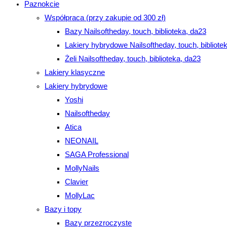
Paznokcie
Współpraca (przy zakupie od 300 zł)
Bazy Nailsoftheday, touch, biblioteka, da23
Lakiery hybrydowe Nailsoftheday, touch, bibliote
Żeli Nailsoftheday, touch, biblioteka, da23
Lakiery klasyczne
Lakiery hybrydowe
Yoshi
Nailsoftheday
Atica
NEONAIL
SAGA Professional
MollyNails
Clavier
MollyLac
Bazy i topy
Bazy przezroczyste