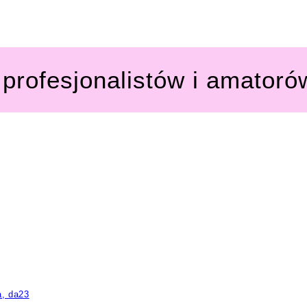
profesjonalistów i amatoró
a, da23