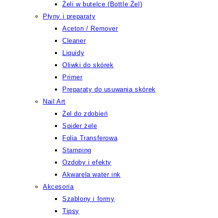
Żeli w butelce (Bottle Żel)
Płyny i preparaty
Aceton / Remover
Cleaner
Liquidy
Oliwki do skórek
Primer
Preparaty do usuwania skórek
Nail Art
Żel do zdobień
Spider żele
Folia Transferowa
Stamping
Ozdoby i efekty
Akwarela water ink
Akcesoria
Szablony i formy
Tipsy