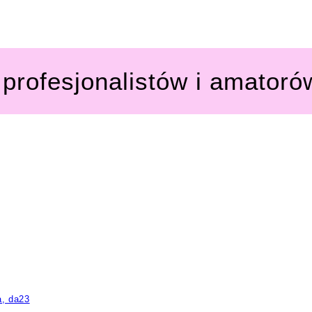
profesjonalistów i amatoró
a, da23