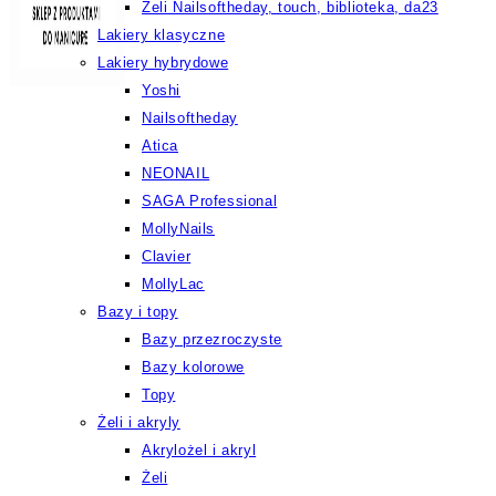
Żeli Nailsoftheday, touch, biblioteka, da23
Lakiery klasyczne
Lakiery hybrydowe
Yoshi
Nailsoftheday
Atica
NEONAIL
SAGA Professional
MollyNails
Clavier
MollyLac
Bazy i topy
Bazy przezroczyste
Bazy kolorowe
Topy
Żeli i akryly
Akrylożel i akryl
Żeli