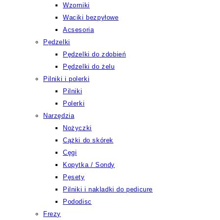
Wzorniki
Waciki bezpyłowe
Acsesoria
Pędzelki
Pędzelki do zdobień
Pędzelki do żelu
Pilniki i polerki
Pilniki
Polerki
Narzędzia
Nożyczki
Cążki do skórek
Cęgi
Kopytka / Sondy
Pęsety
Pilniki i nakladki do pedicure
Pododisc
Frezy