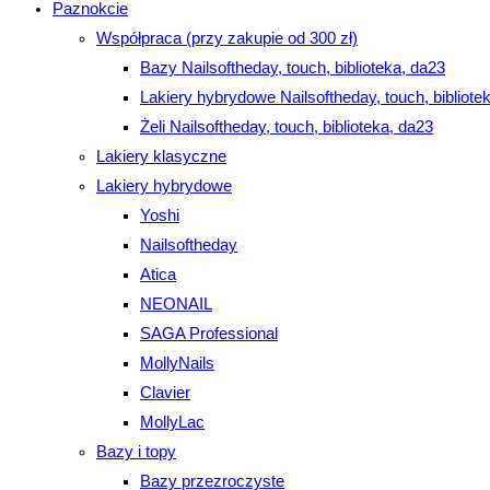
Paznokcie
Współpraca (przy zakupie od 300 zł)
Bazy Nailsoftheday, touch, biblioteka, da23
Lakiery hybrydowe Nailsoftheday, touch, bibliote
Żeli Nailsoftheday, touch, biblioteka, da23
Lakiery klasyczne
Lakiery hybrydowe
Yoshi
Nailsoftheday
Atica
NEONAIL
SAGA Professional
MollyNails
Clavier
MollyLac
Bazy i topy
Bazy przezroczyste