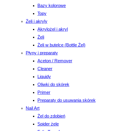
Bazy kolorowe
Topy
Żeli i akryly
Akrylożel i akryl
Żeli
Żeli w butelce (Bottle Żel)
Płyny i preparaty
Aceton / Remover
Cleaner
Liquidy
Oliwki do skórek
Primer
Preparaty do usuwania skórek
Nail Art
Żel do zdobień
Spider żele