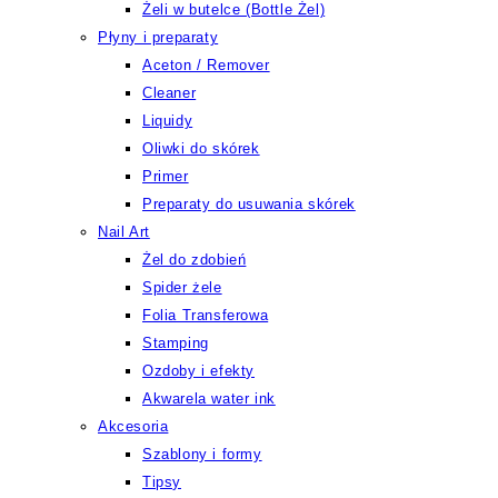
Żeli w butelce (Bottle Żel)
Płyny i preparaty
Aceton / Remover
Cleaner
Liquidy
Oliwki do skórek
Primer
Preparaty do usuwania skórek
Nail Art
Żel do zdobień
Spider żele
Folia Transferowa
Stamping
Ozdoby i efekty
Akwarela water ink
Akcesoria
Szablony i formy
Tipsy