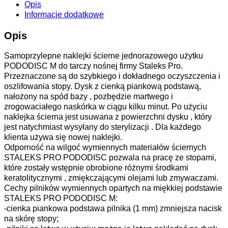
Opis
Informacje dodatkowe
Opis
Samoprzylepne naklejki ścierne jednorazowego użytku
PODODISC M do tarczy nośnej firmy Staleks Pro.
Przeznaczone są do szybkiego i dokładnego oczyszczenia i
oszlifowania stopy. Dysk z cienką piankową podstawą,
nałożony na spód bazy , pozbędzie martwego i
zrogowaciałego naskórka w ciągu kilku minut. Po użyciu
naklejka ścierna jest usuwana z powierzchni dysku , który
jest natychmiast wysyłany do sterylizacji . Dla każdego
klienta używa się nowej naklejki.
Odporność na wilgoć wymiennych materiałów ściernych
STALEKS PRO PODODISC pozwala na pracę ze stopami,
które zostały wstępnie obrobione różnymi środkami
keratolitycznymi , zmiękczającymi olejami lub zmywaczami.
Cechy pilników wymiennych opartych na miękkiej podstawie
STALEKS PRO PODODISC M:
-cienka piankowa podstawa pilnika (1 mm) zmniejsza nacisk
na skórę stopy;