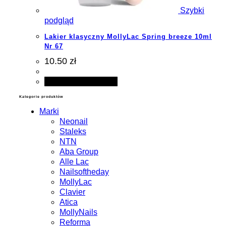
Szybki
podgląd
Lakier klasyczny MollyLac Spring breeze 10ml
Nr 67
10.50 zł
Dodaj do koszyka
Kategorie produktów
Marki
Neonail
Staleks
NTN
Aba Group
Alle Lac
Nailsoftheday
MollyLac
Clavier
Atica
MollyNails
Reforma