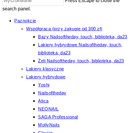
Press Escape to close the
search panel.
Paznokcie
Współpraca (przy zakupie od 300 zł)
Bazy Nailsoftheday, touch, biblioteka, da23
Lakiery hybrydowe Nailsoftheday, touch,
biblioteka, da23
Żeli Nailsoftheday, touch, biblioteka, da23
Lakiery klasyczne
Lakiery hybrydowe
Yoshi
Nailsoftheday
Atica
NEONAIL
SAGA Professional
MollyNails
Clavier