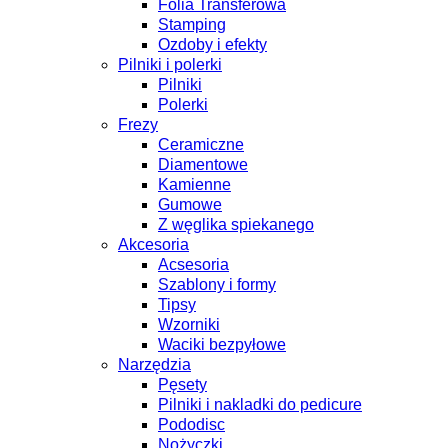
Folia Transferowa
Stamping
Ozdoby i efekty
Pilniki i polerki
Pilniki
Polerki
Frezy
Ceramiczne
Diamentowe
Kamienne
Gumowe
Z węglika spiekanego
Akcesoria
Acsesoria
Szablony i formy
Tipsy
Wzorniki
Waciki bezpyłowe
Narzędzia
Pęsety
Pilniki i nakladki do pedicure
Pododisc
Nożyczki