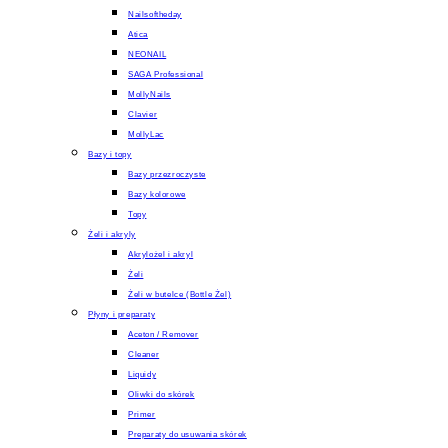
Nailsoftheday
Atica
NEONAIL
SAGA Professional
MollyNails
Clavier
MollyLac
Bazy i topy
Bazy przezroczyste
Bazy kolorowe
Topy
Żeli i akryly
Akrylożel i akryl
Żeli
Żeli w butelce (Bottle Żel)
Płyny i preparaty
Aceton / Remover
Cleaner
Liquidy
Oliwki do skórek
Primer
Preparaty do usuwania skórek