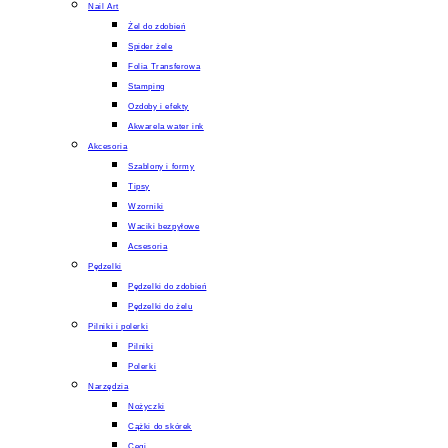
Nail Art
Żel do zdobień
Spider żele
Folia Transferowa
Stamping
Ozdoby i efekty
Akwarela water ink
Akcesoria
Szablony i formy
Tipsy
Wzorniki
Waciki bezpyłowe
Acsesoria
Pędzelki
Pędzelki do zdobień
Pędzelki do żelu
Pilniki i polerki
Pilniki
Polerki
Narzędzia
Nożyczki
Cążki do skórek
Cęgi