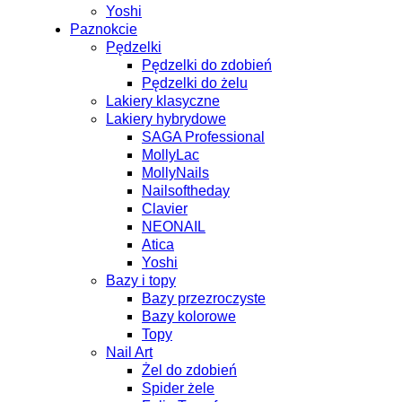
Yoshi
Paznokcie
Pędzelki
Pędzelki do zdobień
Pędzelki do żelu
Lakiery klasyczne
Lakiery hybrydowe
SAGA Professional
MollyLac
MollyNails
Nailsoftheday
Clavier
NEONAIL
Atica
Yoshi
Bazy i topy
Bazy przezroczyste
Bazy kolorowe
Topy
Nail Art
Żel do zdobień
Spider żele