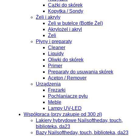
Cążki do skórek
Kopytka / Sondy
Żeli i akryly
Żeli w butelce (Bottle Żel)
Akrylożel i akryl
Żeli
Płyny i preparaty
Cleaner
Liquidy
Oliwki do skórek
Primer
Preparaty do usuwania skórek
Aceton / Remover
Urządzenia
Frezarki
Pochlaniacze pyłu
Meble
Lampy UV-LED
Współpraca (przy zakupie od 300 zł)
Lakiery hybrydowe Nailsoftheday, touch,
biblioteka, da23
Bazy Nailsoftheday, touch, biblioteka, da23