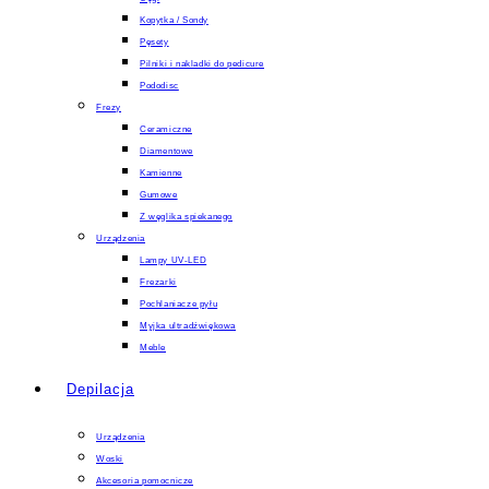
Kopytka / Sondy
Pęsety
Pilniki i nakladki do pedicure
Pododisc
Frezy
Ceramiczne
Diamentowe
Kamienne
Gumowe
Z węglika spiekanego
Urządzenia
Lampy UV-LED
Frezarki
Pochlaniacze pyłu
Myjka ultradźwiękowa
Meble
Depilacja
Urządzenia
Woski
Akcesoria pomocnicze