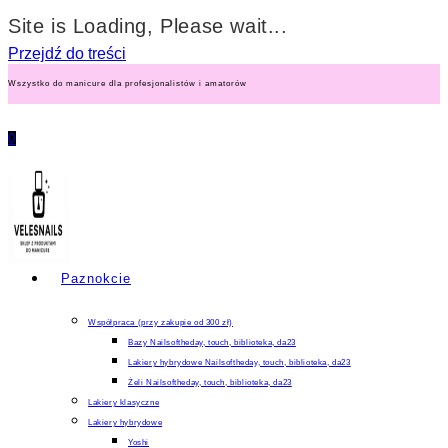
Site is Loading, Please wait...
Przejdź do treści
Wszystko do manicure dla profesjonalistów i amatorów
0
Paznokcie
Współpraca (przy zakupie od 300 zł)
Bazy Nailsoftheday, touch, biblioteka, da23
Lakiery hybrydowe Nailsoftheday, touch, biblioteka, da23
Żeli Nailsoftheday, touch, biblioteka, da23
Lakiery klasyczne
Lakiery hybrydowe
Yoshi