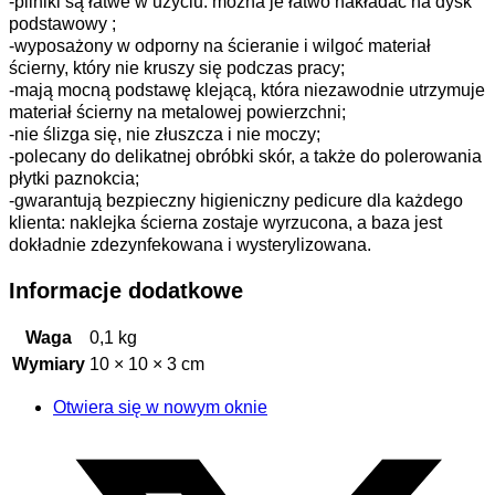
-pilniki są łatwe w użyciu: można je łatwo nakładać na dysk
podstawowy ;
-wyposażony w odporny na ścieranie i wilgoć materiał
ścierny, który nie kruszy się podczas pracy;
-mają mocną podstawę klejącą, która niezawodnie utrzymuje
materiał ścierny na metalowej powierzchni;
-nie ślizga się, nie złuszcza i nie moczy;
-polecany do delikatnej obróbki skór, a także do polerowania
płytki paznokcia;
-gwarantują bezpieczny higieniczny pedicure dla każdego
klienta: naklejka ścierna zostaje wyrzucona, a baza jest
dokładnie zdezynfekowana i wysterylizowana.
Informacje dodatkowe
Waga
0,1 kg
Wymiary
10 × 10 × 3 cm
Otwiera się w nowym oknie