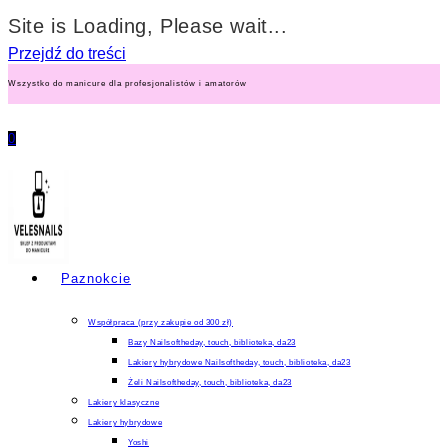
Site is Loading, Please wait...
Przejdź do treści
Wszystko do manicure dla profesjonalistów i amatorów
0
Paznokcie
Współpraca (przy zakupie od 300 zł)
Bazy Nailsoftheday, touch, biblioteka, da23
Lakiery hybrydowe Nailsoftheday, touch, biblioteka, da23
Żeli Nailsoftheday, touch, biblioteka, da23
Lakiery klasyczne
Lakiery hybrydowe
Yoshi