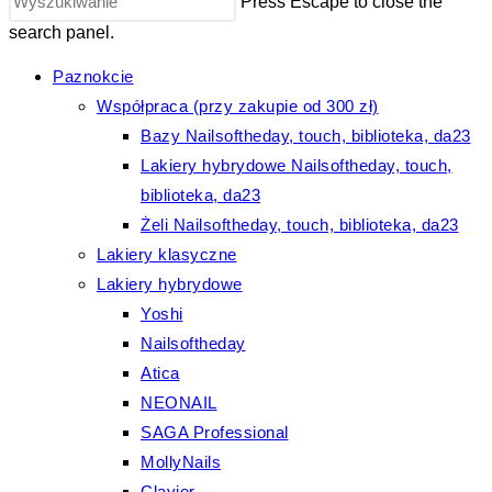
Press Escape to close the
search panel.
Paznokcie
Współpraca (przy zakupie od 300 zł)
Bazy Nailsoftheday, touch, biblioteka, da23
Lakiery hybrydowe Nailsoftheday, touch,
biblioteka, da23
Żeli Nailsoftheday, touch, biblioteka, da23
Lakiery klasyczne
Lakiery hybrydowe
Yoshi
Nailsoftheday
Atica
NEONAIL
SAGA Professional
MollyNails
Clavier