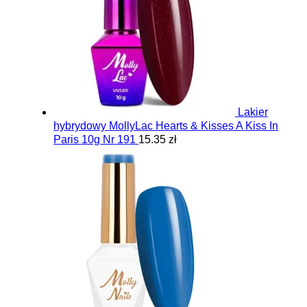
Lakier
hybrydowy MollyLac Hearts & Kisses A Kiss In
Paris 10g Nr 191
15.35 zł