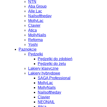
NTN
Aba Group
Alle Lac
Nailsoftheday
MollyLac
Clavier
Atica
MollyNails
Reforma
Yoshi
Paznokcie
Pędzelki
Pędzelki do zdobień
Pędzelki do żelu
Lakiery klasyczne
Lakiery hybrydowe
SAGA Professional
MollyLac
MollyNails
Nailsoftheday
Clavier
NEONAIL
Atica