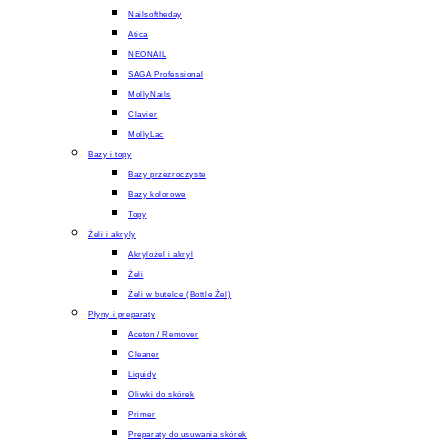
Nailsoftheday
Atica
NEONAIL
SAGA Professional
MollyNails
Clavier
MollyLac
Bazy i topy
Bazy przezroczyste
Bazy kolorowe
Topy
Żeli i akryly
Akrylożel i akryl
Żeli
Żeli w butelce (Bottle Żel)
Płyny i preparaty
Aceton / Remover
Cleaner
Liquidy
Oliwki do skórek
Primer
Preparaty do usuwania skórek