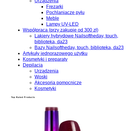
Urządzenia
Frezarki
Pochlaniacze pyłu
Meble
Lampy UV-LED
Współpraca (przy zakupie od 300 zł)
Lakiery hybrydowe Nailsoftheday, touch,
biblioteka, da23
Bazy Nailsoftheday, touch, biblioteka, da23
Artykuły jednorazowego użytku
Kosmetyki i preparaty
Depilacja
Urządzenia
Woski
Akcesoria pomocnicze
Kosmetyki
Top Rated Products