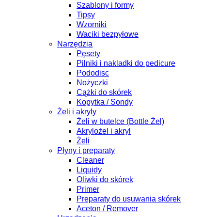
Szablony i formy
Tipsy
Wzorniki
Waciki bezpyłowe
Narzędzia
Pęsety
Pilniki i nakladki do pedicure
Pododisc
Nożyczki
Cążki do skórek
Kopytka / Sondy
Żeli i akryly
Żeli w butelce (Bottle Żel)
Akrylożel i akryl
Żeli
Płyny i preparaty
Cleaner
Liquidy
Oliwki do skórek
Primer
Preparaty do usuwania skórek
Aceton / Remover