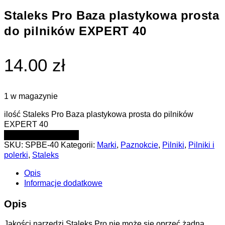
Staleks Pro Baza plastykowa prosta
do pilników EXPERT 40
14.00 zł
1 w magazynie
ilość Staleks Pro Baza plastykowa prosta do pilników
EXPERT 40
DODAJ DO KOSZYKA
SKU:
SPBE-40
Kategorii:
Marki
,
Paznokcie
,
Pilniki
,
Pilniki i
polerki
,
Staleks
Opis
Informacje dodatkowe
Opis
Jakości narzędzi Staleks Pro nie może się oprzeć żadna