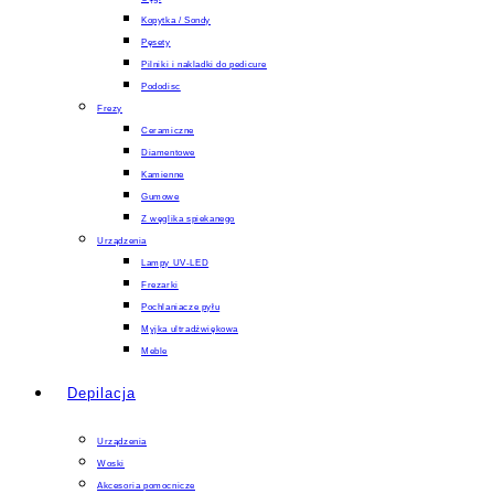
Kopytka / Sondy
Pęsety
Pilniki i nakladki do pedicure
Pododisc
Frezy
Ceramiczne
Diamentowe
Kamienne
Gumowe
Z węglika spiekanego
Urządzenia
Lampy UV-LED
Frezarki
Pochlaniacze pyłu
Myjka ultradźwiękowa
Meble
Depilacja
Urządzenia
Woski
Akcesoria pomocnicze