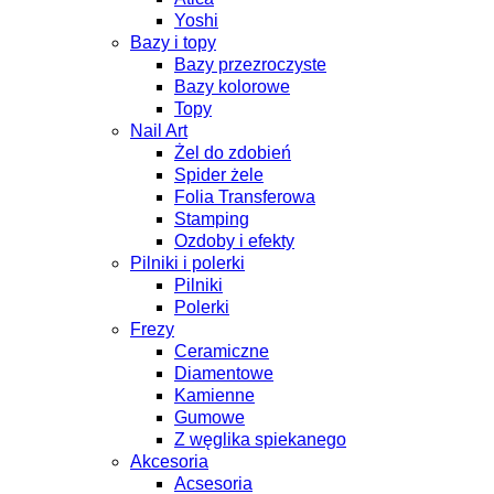
Yoshi
Bazy i topy
Bazy przezroczyste
Bazy kolorowe
Topy
Nail Art
Żel do zdobień
Spider żele
Folia Transferowa
Stamping
Ozdoby i efekty
Pilniki i polerki
Pilniki
Polerki
Frezy
Ceramiczne
Diamentowe
Kamienne
Gumowe
Z węglika spiekanego
Akcesoria
Acsesoria