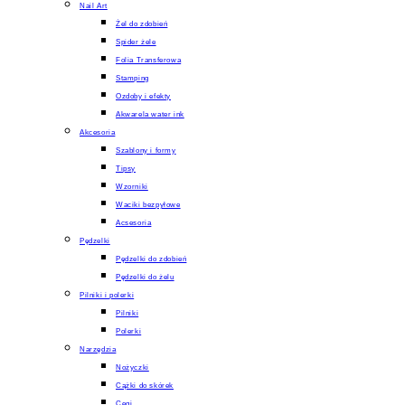
Nail Art
Żel do zdobień
Spider żele
Folia Transferowa
Stamping
Ozdoby i efekty
Akwarela water ink
Akcesoria
Szablony i formy
Tipsy
Wzorniki
Waciki bezpyłowe
Acsesoria
Pędzelki
Pędzelki do zdobień
Pędzelki do żelu
Pilniki i polerki
Pilniki
Polerki
Narzędzia
Nożyczki
Cążki do skórek
Cęgi