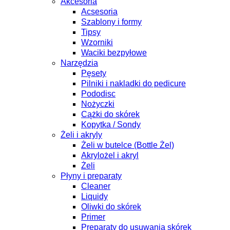
Akcesoria
Acsesoria
Szablony i formy
Tipsy
Wzorniki
Waciki bezpyłowe
Narzędzia
Pęsety
Pilniki i nakladki do pedicure
Pododisc
Nożyczki
Cążki do skórek
Kopytka / Sondy
Żeli i akryly
Żeli w butelce (Bottle Żel)
Akrylożel i akryl
Żeli
Płyny i preparaty
Cleaner
Liquidy
Oliwki do skórek
Primer
Preparaty do usuwania skórek