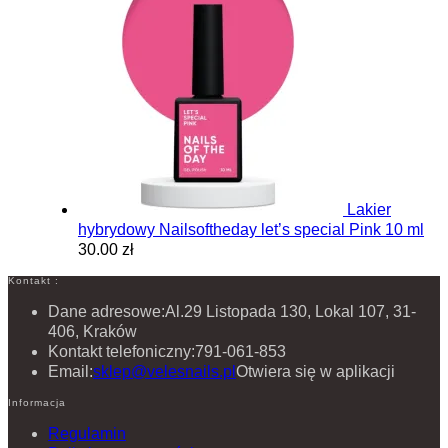
Lakier
hybrydowy Nailsoftheday let’s special Pink 10 ml
30.00 zł
Kontakt :
Dane adresowe:
Al.29 Listopada 130, Lokal 107, 31-
406, Kraków
Kontakt telefoniczny:
791-061-853
Email:
sklep@velesnails.pl
Otwiera się w aplikacji
Informacja
Regulamin