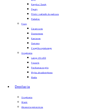
Kopytka / Sondy
Pęsety
Pilniki i nakladki do pedicure
Pododisc
Frezy
Ceramiczne
Diamentowe
Kamienne
Gumowe
Z węglika spiekanego
Urządzenia
Lampy UV-LED
Frezarki
Pochlaniacze pyłu
Myjka ultradźwiękowa
Meble
Depilacja
Urządzenia
Woski
Akcesoria pomocnicze