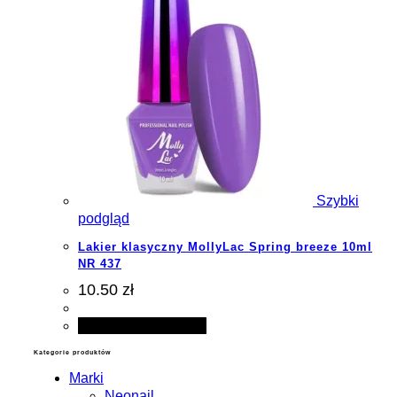
Szybki
podgląd
Lakier klasyczny MollyLac Spring breeze 10ml
NR 437
10.50 zł
Dodaj do koszyka
Kategorie produktów
Marki
Neonail