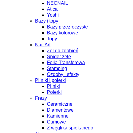
NEONAIL
Atica
Yoshi
Bazy i topy
Bazy przezroczyste
Bazy kolorowe
Topy
Nail Art
Żel do zdobień
Spider żele
Folia Transferowa
Stamping
Ozdoby i efekty
Pilniki i polerki
Pilniki
Polerki
Frezy
Ceramiczne
Diamentowe
Kamienne
Gumowe
Z węglika spiekanego