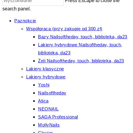
Press Escape to close the
search panel.
Paznokcie
Współpraca (przy zakupie od 300 zł)
Bazy Nailsoftheday, touch, biblioteka, da23
Lakiery hybrydowe Nailsoftheday, touch,
biblioteka, da23
Żeli Nailsoftheday, touch, biblioteka, da23
Lakiery klasyczne
Lakiery hybrydowe
Yoshi
Nailsoftheday
Atica
NEONAIL
SAGA Professional
MollyNails
Clavier