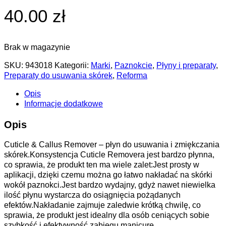
40.00 zł
Brak w magazynie
SKU:
943018
Kategorii:
Marki
,
Paznokcie
,
Płyny i preparaty
,
Preparaty do usuwania skórek
,
Reforma
Opis
Informacje dodatkowe
Opis
Cuticle & Callus Remover – płyn do usuwania i zmiękczania
skórek.Konsystencja Cuticle Removera jest bardzo płynna,
co sprawia, że produkt ten ma wiele zalet:Jest prosty w
aplikacji, dzięki czemu można go łatwo nakładać na skórki
wokół paznokci.Jest bardzo wydajny, gdyż nawet niewielka
ilość płynu wystarcza do osiągnięcia pożądanych
efektów.Nakładanie zajmuje zaledwie krótką chwilę, co
sprawia, że produkt jest idealny dla osób ceniących sobie
szybkość i efektywność zabiegu manicure.