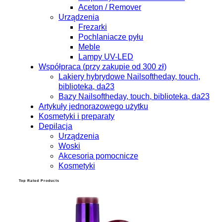
Aceton / Remover
Urządzenia
Frezarki
Pochlaniacze pyłu
Meble
Lampy UV-LED
Współpraca (przy zakupie od 300 zł)
Lakiery hybrydowe Nailsoftheday, touch,
biblioteka, da23
Bazy Nailsoftheday, touch, biblioteka, da23
Artykuły jednorazowego użytku
Kosmetyki i preparaty
Depilacja
Urządzenia
Woski
Akcesoria pomocnicze
Kosmetyki
Top Rated Products