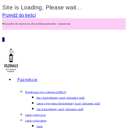
Site is Loading, Please wait...
Przejdź do treści
Wszystko do manicure dla profesjonalistów i amatorów
0
Paznokcie
Współpraca (przy zakupie od 300 zł)
Bazy Nailsoftheday, touch, biblioteka, da23
Lakiery hybrydowe Nailsoftheday, touch, biblioteka, da23
Żeli Nailsoftheday, touch, biblioteka, da23
Lakiery klasyczne
Lakiery hybrydowe
Yoshi