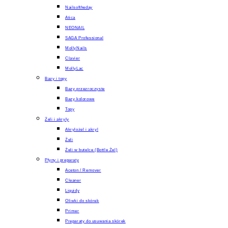
Nailsoftheday
Atica
NEONAIL
SAGA Professional
MollyNails
Clavier
MollyLac
Bazy i topy
Bazy przezroczyste
Bazy kolorowe
Topy
Żeli i akryly
Akrylożel i akryl
Żeli
Żeli w butelce (Bottle Żel)
Płyny i preparaty
Aceton / Remover
Cleaner
Liquidy
Oliwki do skórek
Primer
Preparaty do usuwania skórek