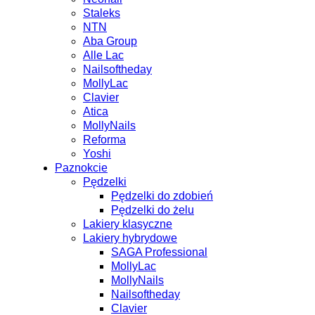
Staleks
NTN
Aba Group
Alle Lac
Nailsoftheday
MollyLac
Clavier
Atica
MollyNails
Reforma
Yoshi
Paznokcie
Pędzelki
Pędzelki do zdobień
Pędzelki do żelu
Lakiery klasyczne
Lakiery hybrydowe
SAGA Professional
MollyLac
MollyNails
Nailsoftheday
Clavier