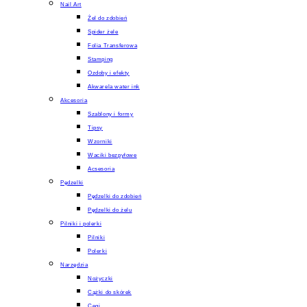
Nail Art
Żel do zdobień
Spider żele
Folia Transferowa
Stamping
Ozdoby i efekty
Akwarela water ink
Akcesoria
Szablony i formy
Tipsy
Wzorniki
Waciki bezpyłowe
Acsesoria
Pędzelki
Pędzelki do zdobień
Pędzelki do żelu
Pilniki i polerki
Pilniki
Polerki
Narzędzia
Nożyczki
Cążki do skórek
Cęgi