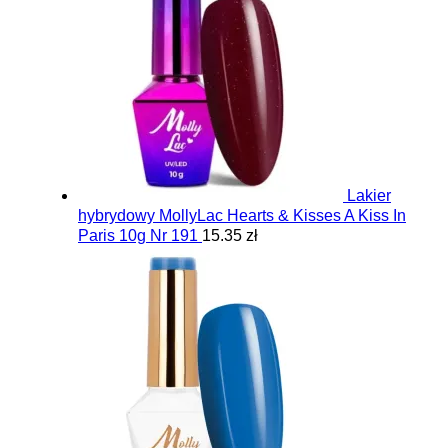
Lakier
hybrydowy MollyLac Hearts & Kisses A Kiss In
Paris 10g Nr 191
15.35 zł