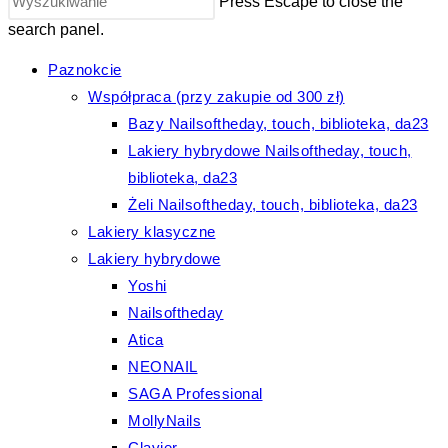
Press Escape to close the
search panel.
Paznokcie
Współpraca (przy zakupie od 300 zł)
Bazy Nailsoftheday, touch, biblioteka, da23
Lakiery hybrydowe Nailsoftheday, touch,
biblioteka, da23
Żeli Nailsoftheday, touch, biblioteka, da23
Lakiery klasyczne
Lakiery hybrydowe
Yoshi
Nailsoftheday
Atica
NEONAIL
SAGA Professional
MollyNails
Clavier