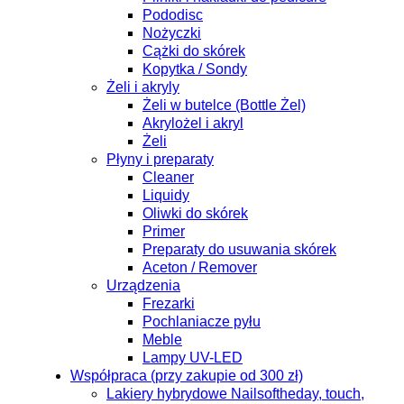
Pododisc
Nożyczki
Cążki do skórek
Kopytka / Sondy
Żeli i akryly
Żeli w butelce (Bottle Żel)
Akrylożel i akryl
Żeli
Płyny i preparaty
Cleaner
Liquidy
Oliwki do skórek
Primer
Preparaty do usuwania skórek
Aceton / Remover
Urządzenia
Frezarki
Pochlaniacze pyłu
Meble
Lampy UV-LED
Współpraca (przy zakupie od 300 zł)
Lakiery hybrydowe Nailsoftheday, touch,