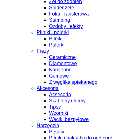
Żel do zdobień
Spider żele
Folia Transferowa
Stamping
Ozdoby i efekty
Pilniki i polerki
Pilniki
Polerki
Frezy
Ceramiczne
Diamentowe
Kamienne
Gumowe
Z węglika spiekanego
Akcesoria
Acsesoria
Szablony i formy
Tipsy
Wzorniki
Waciki bezpyłowe
Narzędzia
Pęsety
Pilniki i nakladki do pedicure