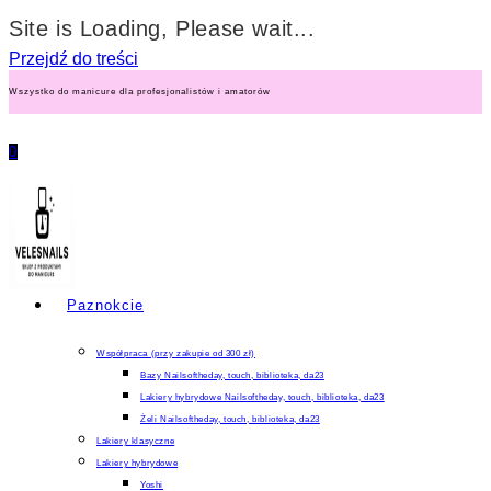
Site is Loading, Please wait...
Przejdź do treści
Wszystko do manicure dla profesjonalistów i amatorów
0
Paznokcie
Współpraca (przy zakupie od 300 zł)
Bazy Nailsoftheday, touch, biblioteka, da23
Lakiery hybrydowe Nailsoftheday, touch, biblioteka, da23
Żeli Nailsoftheday, touch, biblioteka, da23
Lakiery klasyczne
Lakiery hybrydowe
Yoshi