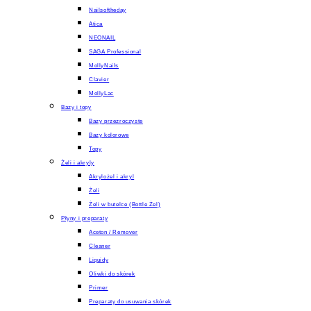
Nailsoftheday
Atica
NEONAIL
SAGA Professional
MollyNails
Clavier
MollyLac
Bazy i topy
Bazy przezroczyste
Bazy kolorowe
Topy
Żeli i akryly
Akrylożel i akryl
Żeli
Żeli w butelce (Bottle Żel)
Płyny i preparaty
Aceton / Remover
Cleaner
Liquidy
Oliwki do skórek
Primer
Preparaty do usuwania skórek