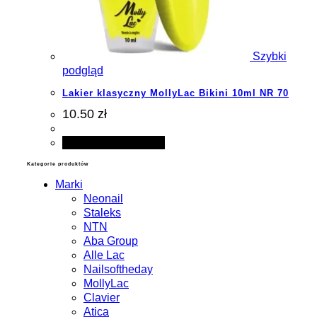
Szybki
podgląd
Lakier klasyczny MollyLac Bikini 10ml NR 70
10.50 zł
Dodaj do koszyka
Kategorie produktów
Marki
Neonail
Staleks
NTN
Aba Group
Alle Lac
Nailsoftheday
MollyLac
Clavier
Atica