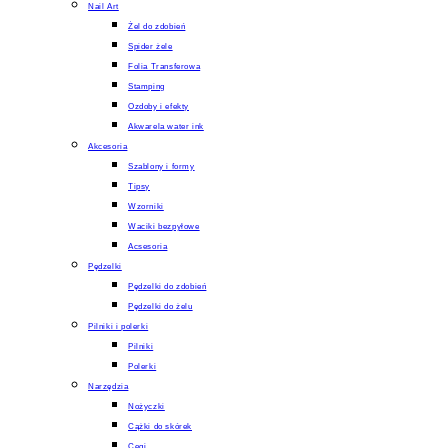
Nail Art
Żel do zdobień
Spider żele
Folia Transferowa
Stamping
Ozdoby i efekty
Akwarela water ink
Akcesoria
Szablony i formy
Tipsy
Wzorniki
Waciki bezpyłowe
Acsesoria
Pędzelki
Pędzelki do zdobień
Pędzelki do żelu
Pilniki i polerki
Pilniki
Polerki
Narzędzia
Nożyczki
Cążki do skórek
Cęgi