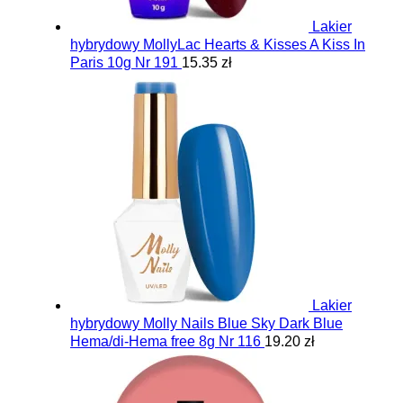
Lakier
hybrydowy MollyLac Hearts & Kisses A Kiss In
Paris 10g Nr 191
15.35 zł
Lakier
hybrydowy Molly Nails Blue Sky Dark Blue
Hema/di-Hema free 8g Nr 116
19.20 zł