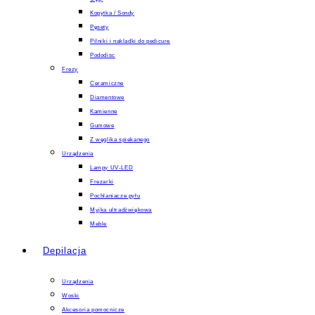
Kopytka / Sondy
Pęsety
Pilniki i nakladki do pedicure
Pododisc
Frezy
Ceramiczne
Diamentowe
Kamienne
Gumowe
Z węglika spiekanego
Urządzenia
Lampy UV-LED
Frezarki
Pochlaniacze pyłu
Myjka ultradźwiękowa
Meble
Depilacja
Urządzenia
Woski
Akcesoria pomocnicze