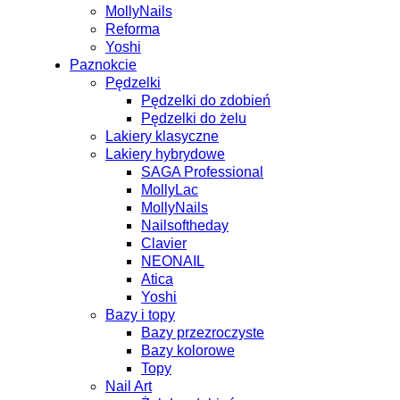
MollyNails
Reforma
Yoshi
Paznokcie
Pędzelki
Pędzelki do zdobień
Pędzelki do żelu
Lakiery klasyczne
Lakiery hybrydowe
SAGA Professional
MollyLac
MollyNails
Nailsoftheday
Clavier
NEONAIL
Atica
Yoshi
Bazy i topy
Bazy przezroczyste
Bazy kolorowe
Topy
Nail Art