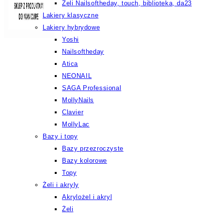
Żeli Nailsoftheday, touch, biblioteka, da23
Lakiery klasyczne
Lakiery hybrydowe
Yoshi
Nailsoftheday
Atica
NEONAIL
SAGA Professional
MollyNails
Clavier
MollyLac
Bazy i topy
Bazy przezroczyste
Bazy kolorowe
Topy
Żeli i akryly
Akrylożel i akryl
Żeli