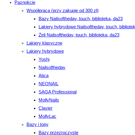
Paznokcie
Współpraca (przy zakupie od 300 zł)
Bazy Nailsoftheday, touch, biblioteka, da23
Lakiery hybrydowe Nailsoftheday, touch, bibliote
Żeli Nailsoftheday, touch, biblioteka, da23
Lakiery klasyczne
Lakiery hybrydowe
Yoshi
Nailsoftheday
Atica
NEONAIL
SAGA Professional
MollyNails
Clavier
MollyLac
Bazy i topy
Bazy przezroczyste