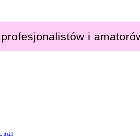
profesjonalistów i amatoró
a, da23