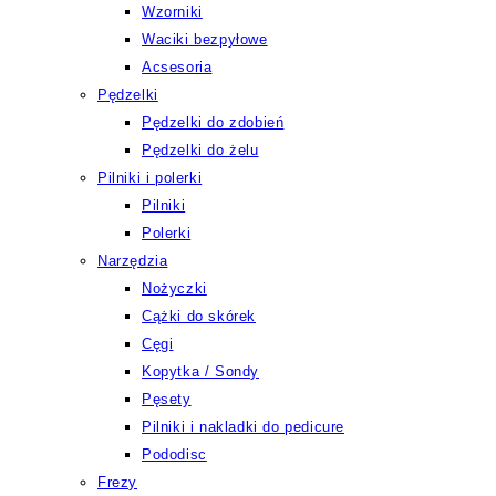
Wzorniki
Waciki bezpyłowe
Acsesoria
Pędzelki
Pędzelki do zdobień
Pędzelki do żelu
Pilniki i polerki
Pilniki
Polerki
Narzędzia
Nożyczki
Cążki do skórek
Cęgi
Kopytka / Sondy
Pęsety
Pilniki i nakladki do pedicure
Pododisc
Frezy