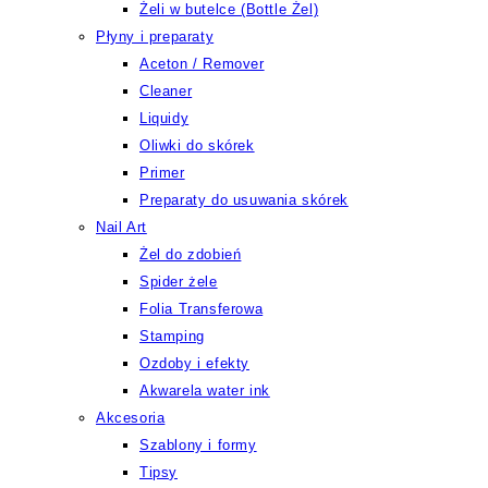
Żeli w butelce (Bottle Żel)
Płyny i preparaty
Aceton / Remover
Cleaner
Liquidy
Oliwki do skórek
Primer
Preparaty do usuwania skórek
Nail Art
Żel do zdobień
Spider żele
Folia Transferowa
Stamping
Ozdoby i efekty
Akwarela water ink
Akcesoria
Szablony i formy
Tipsy