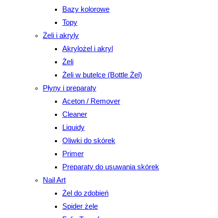
Bazy kolorowe
Topy
Żeli i akryly
Akrylożel i akryl
Żeli
Żeli w butelce (Bottle Żel)
Płyny i preparaty
Aceton / Remover
Cleaner
Liquidy
Oliwki do skórek
Primer
Preparaty do usuwania skórek
Nail Art
Żel do zdobień
Spider żele