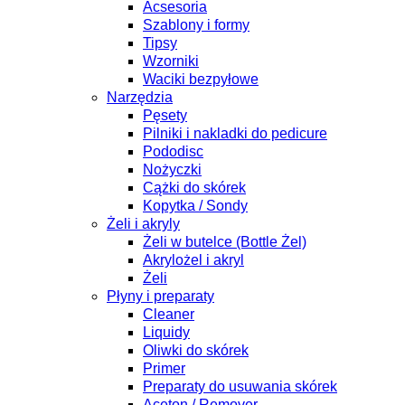
Acsesoria
Szablony i formy
Tipsy
Wzorniki
Waciki bezpyłowe
Narzędzia
Pęsety
Pilniki i nakladki do pedicure
Pododisc
Nożyczki
Cążki do skórek
Kopytka / Sondy
Żeli i akryly
Żeli w butelce (Bottle Żel)
Akrylożel i akryl
Żeli
Płyny i preparaty
Cleaner
Liquidy
Oliwki do skórek
Primer
Preparaty do usuwania skórek
Aceton / Remover