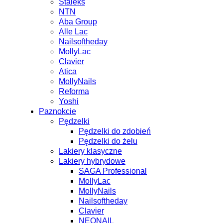
Staleks
NTN
Aba Group
Alle Lac
Nailsoftheday
MollyLac
Clavier
Atica
MollyNails
Reforma
Yoshi
Paznokcie
Pędzelki
Pędzelki do zdobień
Pędzelki do żelu
Lakiery klasyczne
Lakiery hybrydowe
SAGA Professional
MollyLac
MollyNails
Nailsoftheday
Clavier
NEONAIL