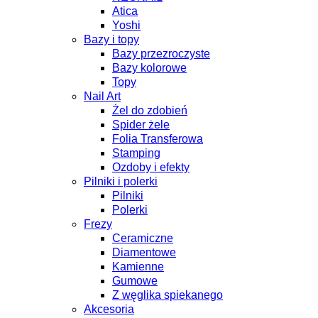
Atica
Yoshi
Bazy i topy
Bazy przezroczyste
Bazy kolorowe
Topy
Nail Art
Żel do zdobień
Spider żele
Folia Transferowa
Stamping
Ozdoby i efekty
Pilniki i polerki
Pilniki
Polerki
Frezy
Ceramiczne
Diamentowe
Kamienne
Gumowe
Z węglika spiekanego
Akcesoria