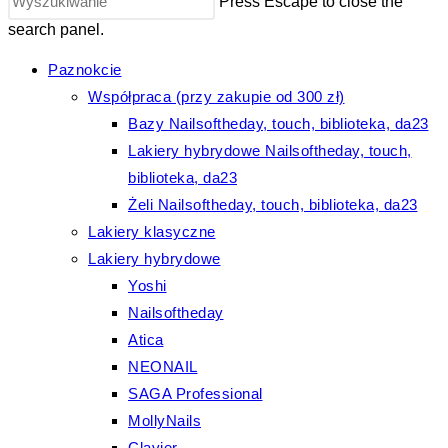
Press Escape to close the
search panel.
Paznokcie
Współpraca (przy zakupie od 300 zł)
Bazy Nailsoftheday, touch, biblioteka, da23
Lakiery hybrydowe Nailsoftheday, touch,
biblioteka, da23
Żeli Nailsoftheday, touch, biblioteka, da23
Lakiery klasyczne
Lakiery hybrydowe
Yoshi
Nailsoftheday
Atica
NEONAIL
SAGA Professional
MollyNails
Clavier