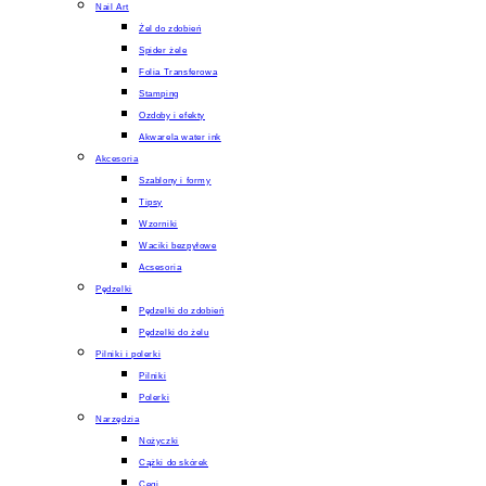
Nail Art
Żel do zdobień
Spider żele
Folia Transferowa
Stamping
Ozdoby i efekty
Akwarela water ink
Akcesoria
Szablony i formy
Tipsy
Wzorniki
Waciki bezpyłowe
Acsesoria
Pędzelki
Pędzelki do zdobień
Pędzelki do żelu
Pilniki i polerki
Pilniki
Polerki
Narzędzia
Nożyczki
Cążki do skórek
Cęgi