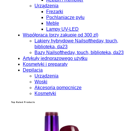
Urządzenia
Frezarki
Pochlaniacze pyłu
Meble
Lampy UV-LED
Współpraca (przy zakupie od 300 zł)
Lakiery hybrydowe Nailsoftheday, touch,
biblioteka, da23
Bazy Nailsoftheday, touch, biblioteka, da23
Artykuły jednorazowego użytku
Kosmetyki i preparaty
Depilacja
Urządzenia
Woski
Akcesoria pomocnicze
Kosmetyki
Top Rated Products