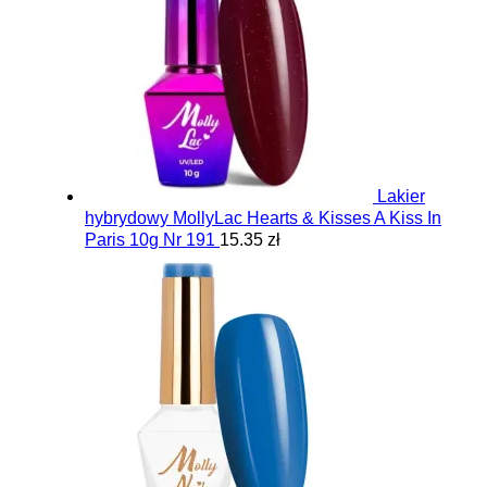
Lakier
hybrydowy MollyLac Hearts & Kisses A Kiss In
Paris 10g Nr 191
15.35 zł