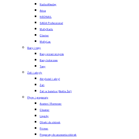
Nailsoftheday
Atica
NEONAIL
SAGA Professional
MollyNails
Clavier
MollyLac
Bazy i topy
Bazy przezroczyste
Bazy kolorowe
Topy
Żeli i akryly
Akrylożel i akryl
Żeli
Żeli w butelce (Bottle Żel)
Płyny i preparaty
Aceton / Remover
Cleaner
Liquidy
Oliwki do skórek
Primer
Preparaty do usuwania skórek