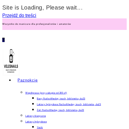
Site is Loading, Please wait...
Przejdź do treści
Wszystko do manicure dla profesjonalistów i amatorów
0
Paznokcie
Współpraca (przy zakupie od 300 zł)
Bazy Nailsoftheday, touch, biblioteka, da23
Lakiery hybrydowe Nailsoftheday, touch, biblioteka, da23
Żeli Nailsoftheday, touch, biblioteka, da23
Lakiery klasyczne
Lakiery hybrydowe
Yoshi