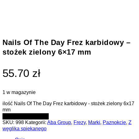
Nails Of The Day Frez karbidowy –
stożek zielony 6×17 mm
55.70 zł
1 w magazynie
ilość Nails Of The Day Frez karbidowy - stożek zielony 6x17
mm
DODAJ DO KOSZYKA
SKU:
998
Kategorii:
Aba Group
,
Frezy
,
Marki
,
Paznokcie
,
Z
węglika spiekanego