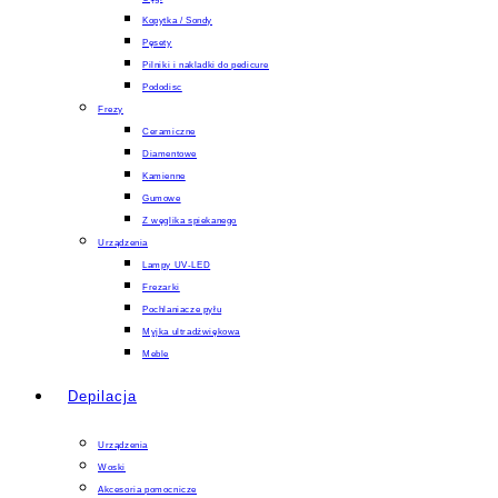
Kopytka / Sondy
Pęsety
Pilniki i nakladki do pedicure
Pododisc
Frezy
Ceramiczne
Diamentowe
Kamienne
Gumowe
Z węglika spiekanego
Urządzenia
Lampy UV-LED
Frezarki
Pochlaniacze pyłu
Myjka ultradźwiękowa
Meble
Depilacja
Urządzenia
Woski
Akcesoria pomocnicze