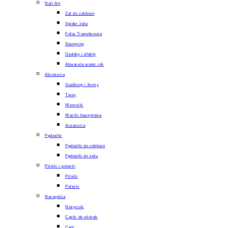
Nail Art
Żel do zdobień
Spider żele
Folia Transferowa
Stamping
Ozdoby i efekty
Akwarela water ink
Akcesoria
Szablony i formy
Tipsy
Wzorniki
Waciki bezpyłowe
Acsesoria
Pędzelki
Pędzelki do zdobień
Pędzelki do żelu
Pilniki i polerki
Pilniki
Polerki
Narzędzia
Nożyczki
Cążki do skórek
Cęgi