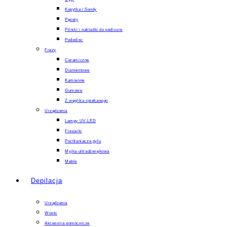
Kopytka / Sondy
Pęsety
Pilniki i nakladki do pedicure
Pododisc
Frezy
Ceramiczne
Diamentowe
Kamienne
Gumowe
Z węglika spiekanego
Urządzenia
Lampy UV-LED
Frezarki
Pochlaniacze pyłu
Myjka ultradźwiękowa
Meble
Depilacja
Urządzenia
Woski
Akcesoria pomocnicze