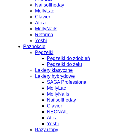
Nailsoftheday
MollyLac
Clavier
Atica
MollyNails
Reforma
Yoshi
Paznokcie
Pędzelki
Pędzelki do zdobień
Pędzelki do żelu
Lakiery klasyczne
Lakiery hybrydowe
SAGA Professional
MollyLac
MollyNails
Nailsoftheday
Clavier
NEONAIL
Atica
Yoshi
Bazy i topy