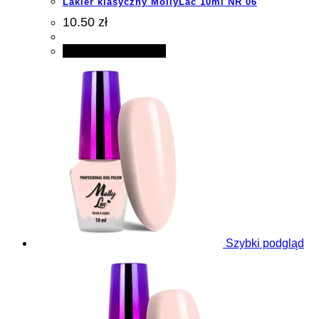
Lakier klasyczny MollyLac 10ml NR 06
10.50 zł
Dodaj do koszyka
Szybki podgląd