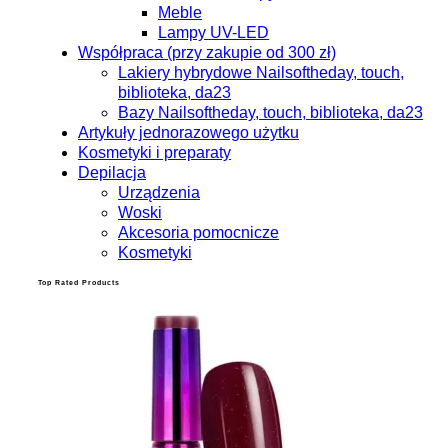
Meble
Lampy UV-LED
Współpraca (przy zakupie od 300 zł)
Lakiery hybrydowe Nailsoftheday, touch,
biblioteka, da23
Bazy Nailsoftheday, touch, biblioteka, da23
Artykuły jednorazowego użytku
Kosmetyki i preparaty
Depilacja
Urządzenia
Woski
Akcesoria pomocnicze
Kosmetyki
Top Rated Products