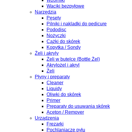
Wzorniki
Waciki bezpyłowe
Narzędzia
Pęsety
Pilniki i nakladki do pedicure
Pododisc
Nożyczki
Cążki do skórek
Kopytka / Sondy
Żeli i akryly
Żeli w butelce (Bottle Żel)
Akrylożel i akryl
Żeli
Płyny i preparaty
Cleaner
Liquidy
Oliwki do skórek
Primer
Preparaty do usuwania skórek
Aceton / Remover
Urządzenia
Frezarki
Pochlaniacze pyłu