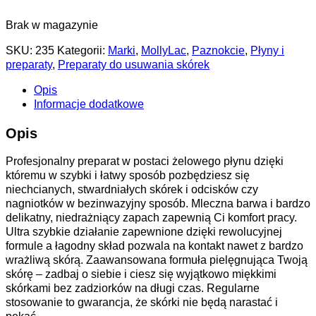
Brak w magazynie
SKU:
235
Kategorii:
Marki
,
MollyLac
,
Paznokcie
,
Płyny i
preparaty
,
Preparaty do usuwania skórek
Opis
Informacje dodatkowe
Opis
Profesjonalny preparat w postaci żelowego płynu dzięki
któremu w szybki i łatwy sposób pozbędziesz się
niechcianych, stwardniałych skórek i odcisków czy
nagniotków w bezinwazyjny sposób. Mleczna barwa i bardzo
delikatny, niedrażniący zapach zapewnią Ci komfort pracy.
Ultra szybkie działanie zapewnione dzięki rewolucyjnej
formule a łagodny skład pozwala na kontakt nawet z bardzo
wrażliwą skórą. Zaawansowana formuła pielęgnująca Twoją
skórę – zadbaj o siebie i ciesz się wyjątkowo miękkimi
skórkami bez zadziorków na długi czas. Regularne
stosowanie to gwarancja, że skórki nie będą narastać i