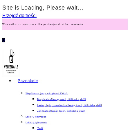
Site is Loading, Please wait...
Przejdź do treści
Wszystko do manicure dla profesjonalistów i amatorów
0
Paznokcie
Współpraca (przy zakupie od 300 zł)
Bazy Nailsoftheday, touch, biblioteka, da23
Lakiery hybrydowe Nailsoftheday, touch, biblioteka, da23
Żeli Nailsoftheday, touch, biblioteka, da23
Lakiery klasyczne
Lakiery hybrydowe
Yoshi