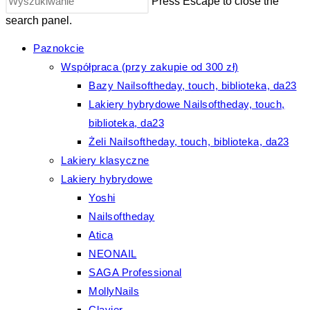
Press Escape to close the
search panel.
Paznokcie
Współpraca (przy zakupie od 300 zł)
Bazy Nailsoftheday, touch, biblioteka, da23
Lakiery hybrydowe Nailsoftheday, touch,
biblioteka, da23
Żeli Nailsoftheday, touch, biblioteka, da23
Lakiery klasyczne
Lakiery hybrydowe
Yoshi
Nailsoftheday
Atica
NEONAIL
SAGA Professional
MollyNails
Clavier