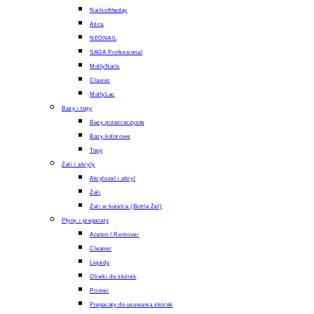
Nailsoftheday
Atica
NEONAIL
SAGA Professional
MollyNails
Clavier
MollyLac
Bazy i topy
Bazy przezroczyste
Bazy kolorowe
Topy
Żeli i akryly
Akrylożel i akryl
Żeli
Żeli w butelce (Bottle Żel)
Płyny i preparaty
Aceton / Remover
Cleaner
Liquidy
Oliwki do skórek
Primer
Preparaty do usuwania skórek