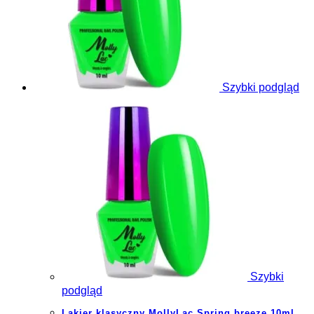
Szybki podgląd
Szybki
podgląd
Lakier klasyczny MollyLac Spring breeze 10ml