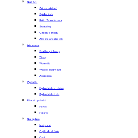
Nail Art
Żel do zdobień
Spider żele
Folia Transferowa
Stamping
Ozdoby i efekty
Akwarela water ink
Akcesoria
Szablony i formy
Tipsy
Wzorniki
Waciki bezpyłowe
Acsesoria
Pędzelki
Pędzelki do zdobień
Pędzelki do żelu
Pilniki i polerki
Pilniki
Polerki
Narzędzia
Nożyczki
Cążki do skórek
Cęgi