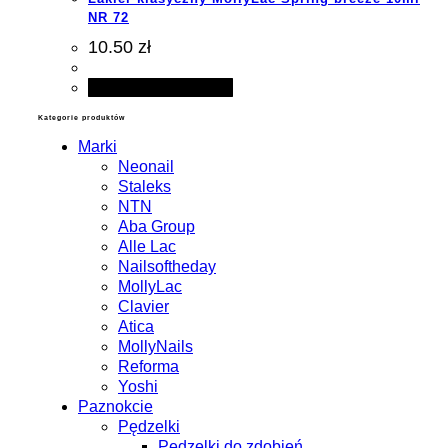
NR 72
10.50 zł
Dodaj do koszyka
Kategorie produktów
Marki
Neonail
Staleks
NTN
Aba Group
Alle Lac
Nailsoftheday
MollyLac
Clavier
Atica
MollyNails
Reforma
Yoshi
Paznokcie
Pędzelki
Pędzelki do zdobień