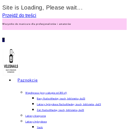
Site is Loading, Please wait...
Przejdź do treści
Wszystko do manicure dla profesjonalistów i amatorów
0
Paznokcie
Współpraca (przy zakupie od 300 zł)
Bazy Nailsoftheday, touch, biblioteka, da23
Lakiery hybrydowe Nailsoftheday, touch, biblioteka, da23
Żeli Nailsoftheday, touch, biblioteka, da23
Lakiery klasyczne
Lakiery hybrydowe
Yoshi