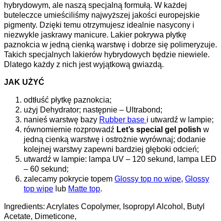
hybrydowym, ale naszą specjalną formułą. W każdej
buteleczce umieściliśmy najwyższej jakości europejskie
pigmenty. Dzięki temu otrzymujesz idealnie nasycony i
niezwykle jaskrawy manicure. Lakier pokrywa płytkę
paznokcia w jedną cienką warstwę i dobrze się polimeryzuje.
Takich specjalnych lakierów hybrydowych będzie niewiele.
Dlatego każdy z nich jest wyjątkową gwiazdą.
JAK UŻYĆ
odtłuść płytkę paznokcia;
użyj Dehydrator; następnie – Ultrabond;
nanieś warstwę bazy
Rubber base
i utwardź w lampie;
równomiernie rozprowadź
Let’s special gel polish
w
jedną cienką warstwę i ostrożnie wyrównaj; dodanie
kolejnej warstwy zapewni bardziej głęboki odcień;
utwardź w lampie: lampa UV – 120 sekund, lampa LED
– 60 sekund;
zalecamy pokrycie topem
Glossy top no wipe
,
Glossy
top wipe
lub
Matte top
.
Ingredients: Acrylates Copolymer, Isopropyl Alcohol, Butyl
Acetate, Dimeticone,