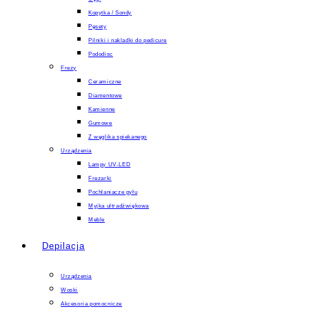
Kopytka / Sondy
Pęsety
Pilniki i nakladki do pedicure
Pododisc
Frezy
Ceramiczne
Diamentowe
Kamienne
Gumowe
Z węglika spiekanego
Urządzenia
Lampy UV-LED
Frezarki
Pochlaniacze pyłu
Myjka ultradźwiękowa
Meble
Depilacja
Urządzenia
Woski
Akcesoria pomocnicze