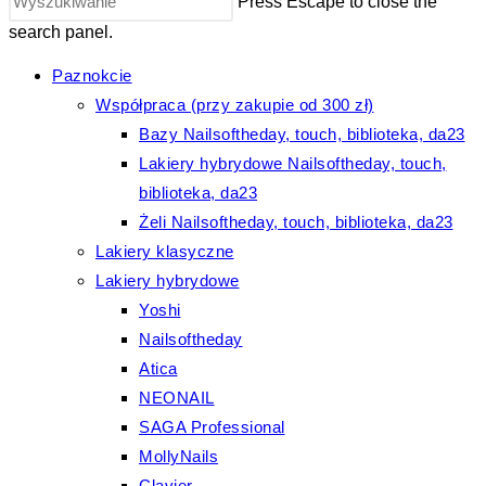
Press Escape to close the
search panel.
Paznokcie
Współpraca (przy zakupie od 300 zł)
Bazy Nailsoftheday, touch, biblioteka, da23
Lakiery hybrydowe Nailsoftheday, touch,
biblioteka, da23
Żeli Nailsoftheday, touch, biblioteka, da23
Lakiery klasyczne
Lakiery hybrydowe
Yoshi
Nailsoftheday
Atica
NEONAIL
SAGA Professional
MollyNails
Clavier