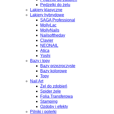
Pędzelki do żelu
Lakiery klasyczne
Lakiery hybrydowe
SAGA Professional
MollyLac
MollyNails
Nailsoftheday
Clavier
NEONAIL
Atica
Yoshi
Bazy i topy
Bazy przezroczyste
Bazy kolorowe
Topy
Nail Art
Żel do zdobień
Spider żele
Folia Transferowa
Stamping
Ozdoby i efekty
Pilniki i polerki