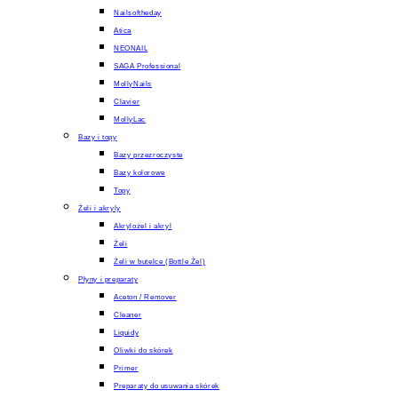
Nailsoftheday
Atica
NEONAIL
SAGA Professional
MollyNails
Clavier
MollyLac
Bazy i topy
Bazy przezroczyste
Bazy kolorowe
Topy
Żeli i akryly
Akrylożel i akryl
Żeli
Żeli w butelce (Bottle Żel)
Płyny i preparaty
Aceton / Remover
Cleaner
Liquidy
Oliwki do skórek
Primer
Preparaty do usuwania skórek