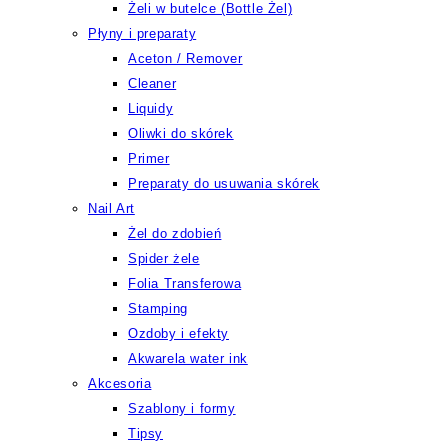
Żeli w butelce (Bottle Żel)
Płyny i preparaty
Aceton / Remover
Cleaner
Liquidy
Oliwki do skórek
Primer
Preparaty do usuwania skórek
Nail Art
Żel do zdobień
Spider żele
Folia Transferowa
Stamping
Ozdoby i efekty
Akwarela water ink
Akcesoria
Szablony i formy
Tipsy