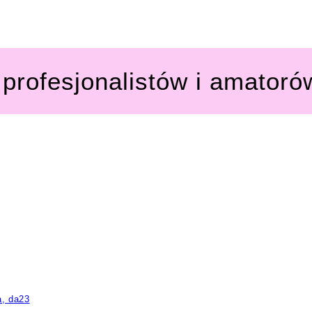
profesjonalistów i amatoró
a, da23