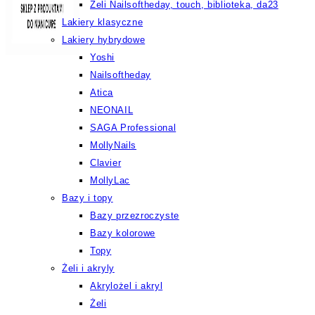
Żeli Nailsoftheday, touch, biblioteka, da23
Lakiery klasyczne
Lakiery hybrydowe
Yoshi
Nailsoftheday
Atica
NEONAIL
SAGA Professional
MollyNails
Clavier
MollyLac
Bazy i topy
Bazy przezroczyste
Bazy kolorowe
Topy
Żeli i akryly
Akrylożel i akryl
Żeli