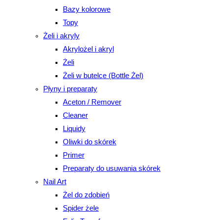
Bazy kolorowe
Topy
Żeli i akryly
Akrylożel i akryl
Żeli
Żeli w butelce (Bottle Żel)
Płyny i preparaty
Aceton / Remover
Cleaner
Liquidy
Oliwki do skórek
Primer
Preparaty do usuwania skórek
Nail Art
Żel do zdobień
Spider żele