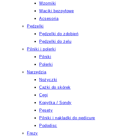
Wzorniki
Waciki bezpyłowe
Acsesoria
Pędzelki
Pędzelki do zdobień
Pędzelki do żelu
Pilniki i polerki
Pilniki
Polerki
Narzędzia
Nożyczki
Cążki do skórek
Cęgi
Kopytka / Sondy
Pęsety
Pilniki i nakladki do pedicure
Pododisc
Frezy