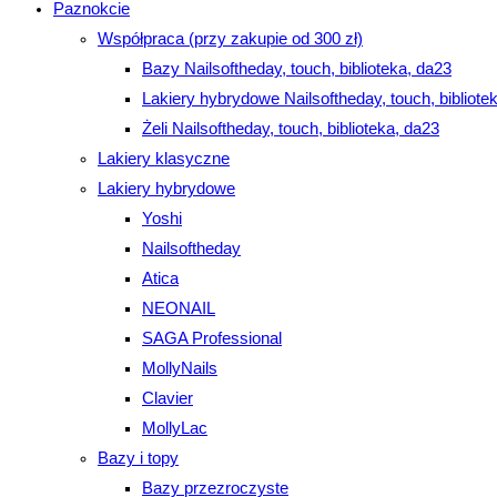
Paznokcie
Współpraca (przy zakupie od 300 zł)
Bazy Nailsoftheday, touch, biblioteka, da23
Lakiery hybrydowe Nailsoftheday, touch, bibliote
Żeli Nailsoftheday, touch, biblioteka, da23
Lakiery klasyczne
Lakiery hybrydowe
Yoshi
Nailsoftheday
Atica
NEONAIL
SAGA Professional
MollyNails
Clavier
MollyLac
Bazy i topy
Bazy przezroczyste