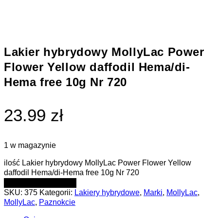
Lakier hybrydowy MollyLac Power
Flower Yellow daffodil Hema/di-
Hema free 10g Nr 720
23.99 zł
1 w magazynie
ilość Lakier hybrydowy MollyLac Power Flower Yellow
daffodil Hema/di-Hema free 10g Nr 720
DODAJ DO KOSZYKA
SKU:
375
Kategorii:
Lakiery hybrydowe
,
Marki
,
MollyLac
,
MollyLac
,
Paznokcie