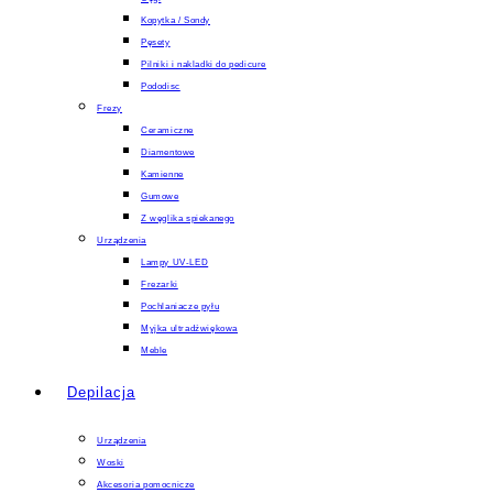
Kopytka / Sondy
Pęsety
Pilniki i nakladki do pedicure
Pododisc
Frezy
Ceramiczne
Diamentowe
Kamienne
Gumowe
Z węglika spiekanego
Urządzenia
Lampy UV-LED
Frezarki
Pochlaniacze pyłu
Myjka ultradźwiękowa
Meble
Depilacja
Urządzenia
Woski
Akcesoria pomocnicze