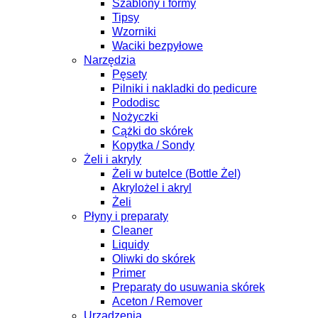
Szablony i formy
Tipsy
Wzorniki
Waciki bezpyłowe
Narzędzia
Pęsety
Pilniki i nakladki do pedicure
Pododisc
Nożyczki
Cążki do skórek
Kopytka / Sondy
Żeli i akryly
Żeli w butelce (Bottle Żel)
Akrylożel i akryl
Żeli
Płyny i preparaty
Cleaner
Liquidy
Oliwki do skórek
Primer
Preparaty do usuwania skórek
Aceton / Remover
Urządzenia