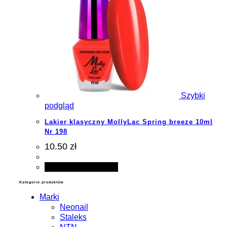
Szybki
podgląd
Lakier klasyczny MollyLac Spring breeze 10ml
Nr 198
10.50 zł
Dodaj do koszyka
Kategorie produktów
Marki
Neonail
Staleks