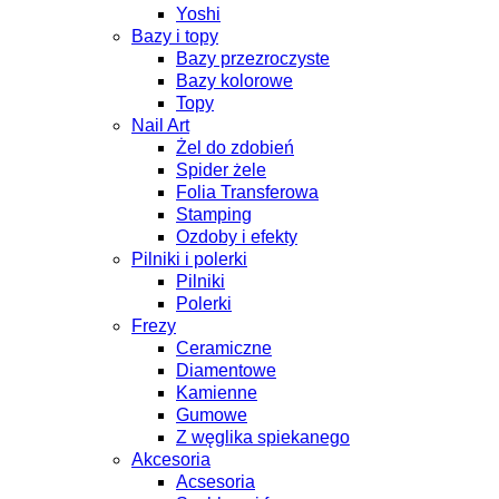
Yoshi
Bazy i topy
Bazy przezroczyste
Bazy kolorowe
Topy
Nail Art
Żel do zdobień
Spider żele
Folia Transferowa
Stamping
Ozdoby i efekty
Pilniki i polerki
Pilniki
Polerki
Frezy
Ceramiczne
Diamentowe
Kamienne
Gumowe
Z węglika spiekanego
Akcesoria
Acsesoria