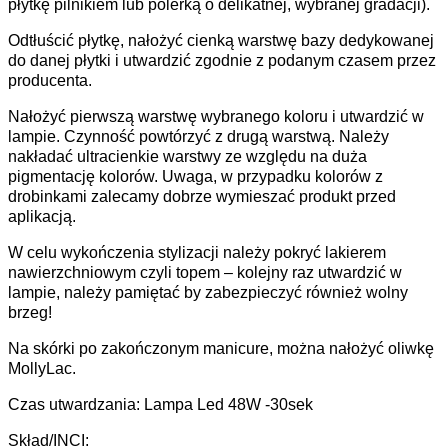
płytkę pilnikiem lub polerką o delikatnej, wybranej gradacji).
Odtłuścić płytkę, nałożyć cienką warstwę bazy dedykowanej
do danej płytki i utwardzić zgodnie z podanym czasem przez
producenta.
Nałożyć pierwszą warstwę wybranego koloru i utwardzić w
lampie. Czynność powtórzyć z drugą warstwą. Należy
nakładać ultracienkie warstwy ze względu na duża
pigmentację kolorów. Uwaga, w przypadku kolorów z
drobinkami zalecamy dobrze wymieszać produkt przed
aplikacją.
W celu wykończenia stylizacji należy pokryć lakierem
nawierzchniowym czyli topem – kolejny raz utwardzić w
lampie, należy pamiętać by zabezpieczyć również wolny
brzeg!
Na skórki po zakończonym manicure, można nałożyć oliwkę
MollyLac.
Czas utwardzania: Lampa Led 48W -30sek
Skład/INCI: