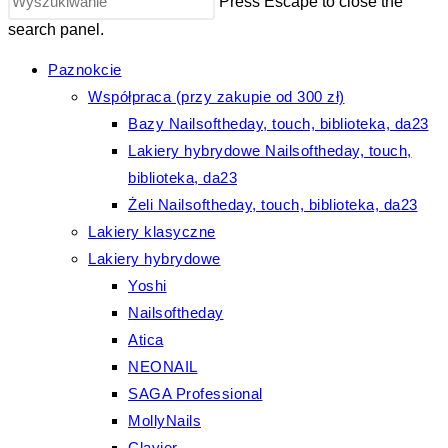
Press Escape to close the
search panel.
Paznokcie
Współpraca (przy zakupie od 300 zł)
Bazy Nailsoftheday, touch, biblioteka, da23
Lakiery hybrydowe Nailsoftheday, touch,
biblioteka, da23
Żeli Nailsoftheday, touch, biblioteka, da23
Lakiery klasyczne
Lakiery hybrydowe
Yoshi
Nailsoftheday
Atica
NEONAIL
SAGA Professional
MollyNails
Clavier