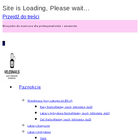
Site is Loading, Please wait...
Przejdź do treści
Wszystko do manicure dla profesjonalistów i amatorów
0
Paznokcie
Współpraca (przy zakupie od 300 zł)
Bazy Nailsoftheday, touch, biblioteka, da23
Lakiery hybrydowe Nailsoftheday, touch, biblioteka, da23
Żeli Nailsoftheday, touch, biblioteka, da23
Lakiery klasyczne
Lakiery hybrydowe
Yoshi