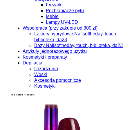
Frezarki
Pochlaniacze pyłu
Meble
Lampy UV-LED
Współpraca (przy zakupie od 300 zł)
Lakiery hybrydowe Nailsoftheday, touch,
biblioteka, da23
Bazy Nailsoftheday, touch, biblioteka, da23
Artykuły jednorazowego użytku
Kosmetyki i preparaty
Depilacja
Urządzenia
Woski
Akcesoria pomocnicze
Kosmetyki
Top Rated Products