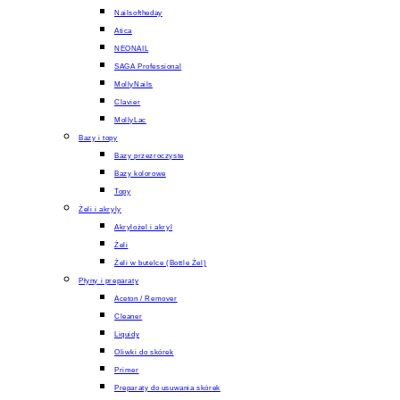
Nailsoftheday
Atica
NEONAIL
SAGA Professional
MollyNails
Clavier
MollyLac
Bazy i topy
Bazy przezroczyste
Bazy kolorowe
Topy
Żeli i akryly
Akrylożel i akryl
Żeli
Żeli w butelce (Bottle Żel)
Płyny i preparaty
Aceton / Remover
Cleaner
Liquidy
Oliwki do skórek
Primer
Preparaty do usuwania skórek