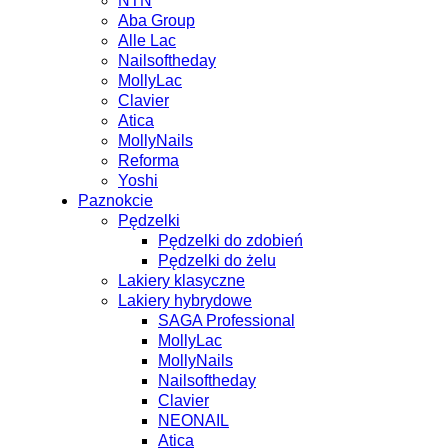
NTN
Aba Group
Alle Lac
Nailsoftheday
MollyLac
Clavier
Atica
MollyNails
Reforma
Yoshi
Paznokcie
Pędzelki
Pędzelki do zdobień
Pędzelki do żelu
Lakiery klasyczne
Lakiery hybrydowe
SAGA Professional
MollyLac
MollyNails
Nailsoftheday
Clavier
NEONAIL
Atica