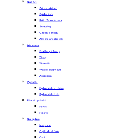
Nail Art
Żel do zdobień
Spider żele
Folia Transferowa
Stamping
Ozdoby i efekty
Akwarela water ink
Akcesoria
Szablony i formy
Tipsy
Wzorniki
Waciki bezpyłowe
Acsesoria
Pędzelki
Pędzelki do zdobień
Pędzelki do żelu
Pilniki i polerki
Pilniki
Polerki
Narzędzia
Nożyczki
Cążki do skórek
Cęgi