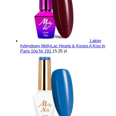
Lakier
hybrydowy MollyLac Hearts & Kisses A Kiss In
Paris 10g Nr 191
15.35 zł