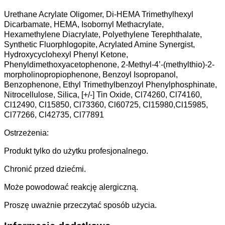
Urethane Acrylate Oligomer, Di-HEMA Trimethylhexyl
Dicarbamate, HEMA, Isobornyl Methacrylate,
Hexamethylene Diacrylate, Polyethylene Terephthalate,
Synthetic Fluorphlogopite, Acrylated Amine Synergist,
Hydroxycyclohexyl Phenyl Ketone,
Phenyldimethoxyacetophenone, 2-Methyl-4’-(methylthio)-2-
morpholinopropiophenone, Benzoyl Isopropanol,
Benzophenone, Ethyl Trimethylbenzoyl Phenylphosphinate,
Nitrocellulose, Silica, [+/-] Tin Oxide, Cl74260, Cl74160,
Cl12490, Cl15850, Cl73360, Cl60725, Cl15980,Cl15985,
Cl77266, Cl42735, Cl77891
Ostrzeżenia:
Produkt tylko do użytku profesjonalnego.
Chronić przed dziećmi.
Może powodować reakcję alergiczną.
Proszę uważnie przeczytać sposób użycia.