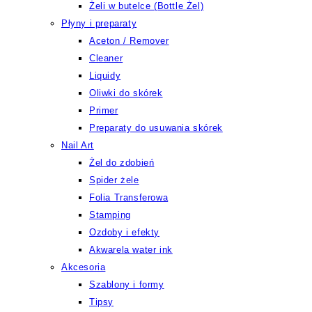
Żeli w butelce (Bottle Żel)
Płyny i preparaty
Aceton / Remover
Cleaner
Liquidy
Oliwki do skórek
Primer
Preparaty do usuwania skórek
Nail Art
Żel do zdobień
Spider żele
Folia Transferowa
Stamping
Ozdoby i efekty
Akwarela water ink
Akcesoria
Szablony i formy
Tipsy