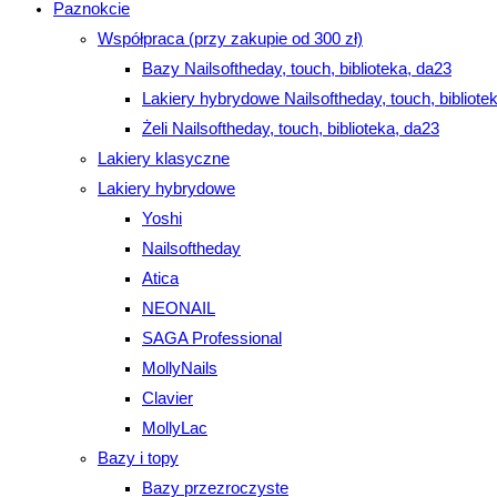
Paznokcie
Współpraca (przy zakupie od 300 zł)
Bazy Nailsoftheday, touch, biblioteka, da23
Lakiery hybrydowe Nailsoftheday, touch, bibliote
Żeli Nailsoftheday, touch, biblioteka, da23
Lakiery klasyczne
Lakiery hybrydowe
Yoshi
Nailsoftheday
Atica
NEONAIL
SAGA Professional
MollyNails
Clavier
MollyLac
Bazy i topy
Bazy przezroczyste