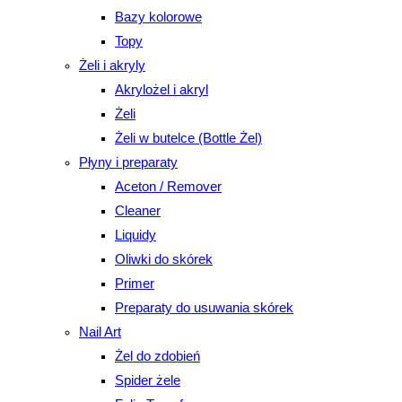
Bazy kolorowe
Topy
Żeli i akryly
Akrylożel i akryl
Żeli
Żeli w butelce (Bottle Żel)
Płyny i preparaty
Aceton / Remover
Cleaner
Liquidy
Oliwki do skórek
Primer
Preparaty do usuwania skórek
Nail Art
Żel do zdobień
Spider żele