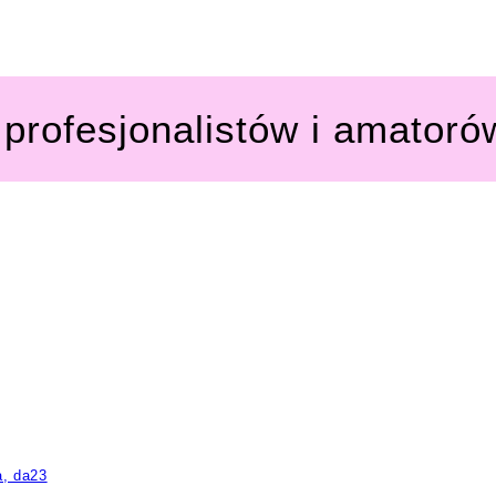
profesjonalistów i amatoró
a, da23