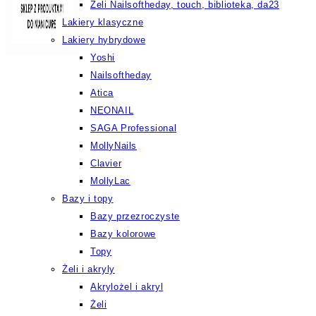
Żeli Nailsoftheday, touch, biblioteka, da23
Lakiery klasyczne
Lakiery hybrydowe
Yoshi
Nailsoftheday
Atica
NEONAIL
SAGA Professional
MollyNails
Clavier
MollyLac
Bazy i topy
Bazy przezroczyste
Bazy kolorowe
Topy
Żeli i akryly
Akrylożel i akryl
Żeli