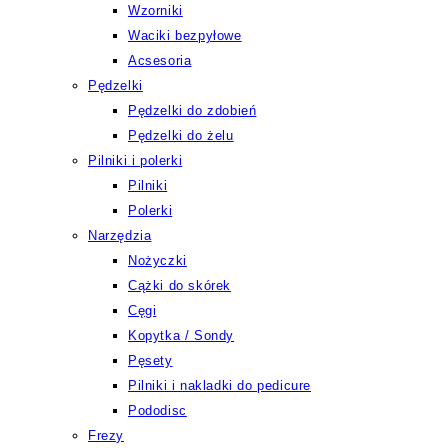
Wzorniki
Waciki bezpyłowe
Acsesoria
Pędzelki
Pędzelki do zdobień
Pędzelki do żelu
Pilniki i polerki
Pilniki
Polerki
Narzędzia
Nożyczki
Cążki do skórek
Cęgi
Kopytka / Sondy
Pęsety
Pilniki i nakladki do pedicure
Pododisc
Frezy