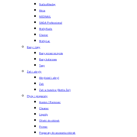
Nailsoftheday
Atica
NEONAIL
SAGA Professional
MollyNails
Clavier
MollyLac
Bazy i topy
Bazy przezroczyste
Bazy kolorowe
Topy
Żeli i akryly
Akrylożel i akryl
Żeli
Żeli w butelce (Bottle Żel)
Płyny i preparaty
Aceton / Remover
Cleaner
Liquidy
Oliwki do skórek
Primer
Preparaty do usuwania skórek