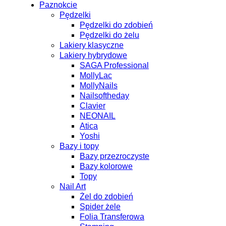
Paznokcie
Pędzelki
Pędzelki do zdobień
Pędzelki do żelu
Lakiery klasyczne
Lakiery hybrydowe
SAGA Professional
MollyLac
MollyNails
Nailsoftheday
Clavier
NEONAIL
Atica
Yoshi
Bazy i topy
Bazy przezroczyste
Bazy kolorowe
Topy
Nail Art
Żel do zdobień
Spider żele
Folia Transferowa