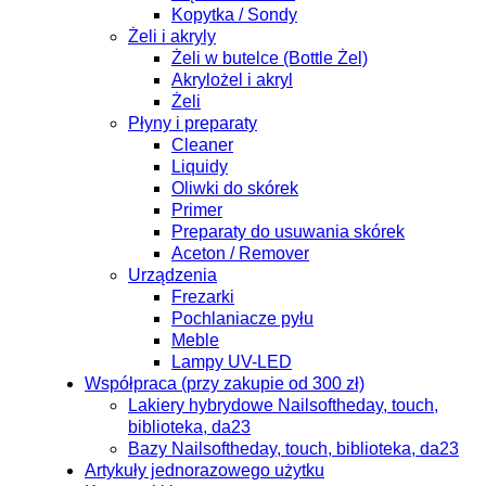
Kopytka / Sondy
Żeli i akryly
Żeli w butelce (Bottle Żel)
Akrylożel i akryl
Żeli
Płyny i preparaty
Cleaner
Liquidy
Oliwki do skórek
Primer
Preparaty do usuwania skórek
Aceton / Remover
Urządzenia
Frezarki
Pochlaniacze pyłu
Meble
Lampy UV-LED
Współpraca (przy zakupie od 300 zł)
Lakiery hybrydowe Nailsoftheday, touch,
biblioteka, da23
Bazy Nailsoftheday, touch, biblioteka, da23
Artykuły jednorazowego użytku