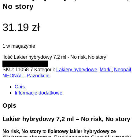
No story
31.19 zł
1 w magazynie
ilość Lakier hybrydowy 7,2 ml - No risk, No story
DODAJ DO KOSZYKA
SKU:
11058-7
Kategorii:
Lakiery hybrydowe
,
Marki
,
Neonail
,
NEONAIL
,
Paznokcie
Opis
Informacje dodatkowe
Opis
Lakier hybrydowy 7,2 ml – No risk, No story
No risk, No story
to
fioletowy lakier hybrydowy ze