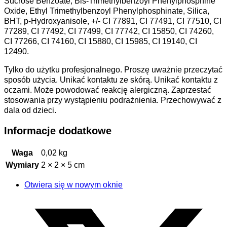
Sucrose Benzoate, Bis-Trimethylbenzoyl Phenylphosphine
Oxide, Ethyl Trimethylbenzoyl Phenylphosphinate, Silica,
BHT, p-Hydroxyanisole, +/- CI 77891, CI 77491, CI 77510, CI
77289, CI 77492, CI 77499, CI 77742, CI 15850, CI 74260,
CI 77266, CI 74160, CI 15880, CI 15985, CI 19140, CI
12490.
Tylko do użytku profesjonalnego. Proszę uważnie przeczytać
sposób użycia. Unikać kontaktu ze skórą. Unikać kontaktu z
oczami. Może powodować reakcję alergiczną. Zaprzestać
stosowania przy wystąpieniu podrażnienia. Przechowywać z
dala od dzieci.
Informacje dodatkowe
Waga
0,02 kg
Wymiary
2 × 2 × 5 cm
Otwiera się w nowym oknie