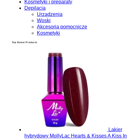
Kosmetyki i preparaty
Depilacja
Urządzenia
Woski
Akcesoria pomocnicze
Kosmetyki
Top Rated Products
Lakier
hybrydowy MollyLac Hearts & Kisses A Kiss In