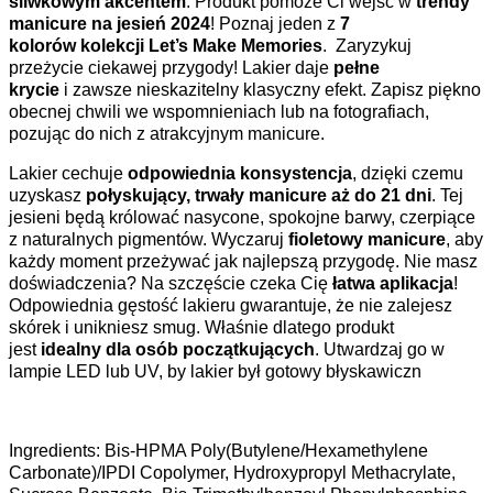
śliwkowym akcentem
. Produkt pomoże Ci wejść w
trendy
manicure na jesień 2024
! Poznaj jeden z
7
kolorów kolekcji Let’s Make Memories
. Zaryzykuj
przeżycie ciekawej przygody! Lakier daje
pełne
krycie
i zawsze nieskazitelny klasyczny efekt. Zapisz piękno
obecnej chwili we wspomnieniach lub na fotografiach,
pozując do nich z atrakcyjnym manicure.
Lakier cechuje
odpowiednia konsystencja
, dzięki czemu
uzyskasz
połyskujący,
trwały manicure aż do 21 dni
. Tej
jesieni będą królować nasycone, spokojne barwy, czerpiące
z naturalnych pigmentów. Wyczaruj
fioletowy manicure
, aby
każdy moment przeżywać jak najlepszą przygodę. Nie masz
doświadczenia? Na szczęście czeka Cię
łatwa aplikacja
!
Odpowiednia gęstość lakieru gwarantuje, że nie zalejesz
skórek i unikniesz smug. Właśnie dlatego produkt
jest
idealny dla osób początkujących
. Utwardzaj go w
lampie LED lub UV, by lakier był gotowy błyskawiczn
Ingredients: Bis-HPMA Poly(Butylene/Hexamethylene
Carbonate)/IPDI Copolymer, Hydroxypropyl Methacrylate,