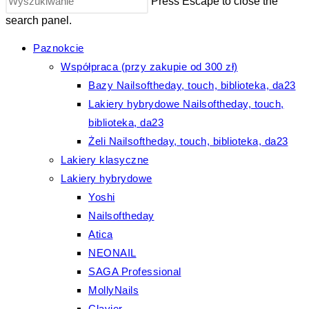
Press Escape to close the
search panel.
Paznokcie
Współpraca (przy zakupie od 300 zł)
Bazy Nailsoftheday, touch, biblioteka, da23
Lakiery hybrydowe Nailsoftheday, touch,
biblioteka, da23
Żeli Nailsoftheday, touch, biblioteka, da23
Lakiery klasyczne
Lakiery hybrydowe
Yoshi
Nailsoftheday
Atica
NEONAIL
SAGA Professional
MollyNails
Clavier