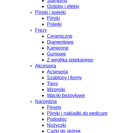
Stamping
Ozdoby i efekty
Pilniki i polerki
Pilniki
Polerki
Frezy
Ceramiczne
Diamentowe
Kamienne
Gumowe
Z węglika spiekanego
Akcesoria
Acsesoria
Szablony i formy
Tipsy
Wzorniki
Waciki bezpyłowe
Narzędzia
Pęsety
Pilniki i nakladki do pedicure
Pododisc
Nożyczki
Cążki do skórek