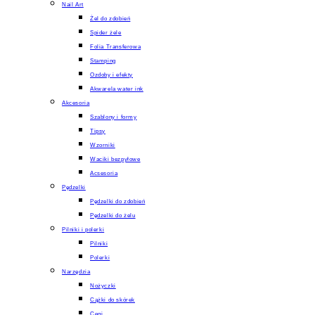
Nail Art
Żel do zdobień
Spider żele
Folia Transferowa
Stamping
Ozdoby i efekty
Akwarela water ink
Akcesoria
Szablony i formy
Tipsy
Wzorniki
Waciki bezpyłowe
Acsesoria
Pędzelki
Pędzelki do zdobień
Pędzelki do żelu
Pilniki i polerki
Pilniki
Polerki
Narzędzia
Nożyczki
Cążki do skórek
Cęgi