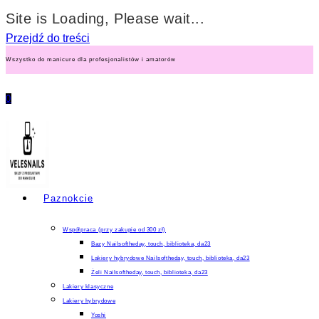
Site is Loading, Please wait...
Przejdź do treści
Wszystko do manicure dla profesjonalistów i amatorów
0
Paznokcie
Współpraca (przy zakupie od 300 zł)
Bazy Nailsoftheday, touch, biblioteka, da23
Lakiery hybrydowe Nailsoftheday, touch, biblioteka, da23
Żeli Nailsoftheday, touch, biblioteka, da23
Lakiery klasyczne
Lakiery hybrydowe
Yoshi