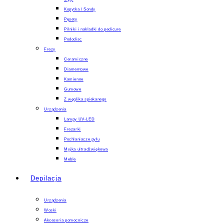
Kopytka / Sondy
Pęsety
Pilniki i nakladki do pedicure
Pododisc
Frezy
Ceramiczne
Diamentowe
Kamienne
Gumowe
Z węglika spiekanego
Urządzenia
Lampy UV-LED
Frezarki
Pochlaniacze pyłu
Myjka ultradźwiękowa
Meble
Depilacja
Urządzenia
Woski
Akcesoria pomocnicze