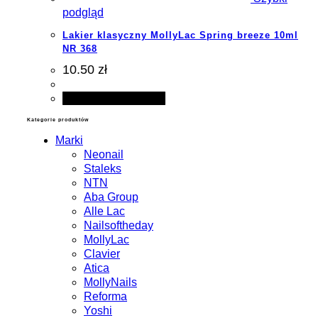
podgląd
Lakier klasyczny MollyLac Spring breeze 10ml
NR 368
10.50 zł
Dodaj do koszyka
Kategorie produktów
Marki
Neonail
Staleks
NTN
Aba Group
Alle Lac
Nailsoftheday
MollyLac
Clavier
Atica
MollyNails
Reforma
Yoshi