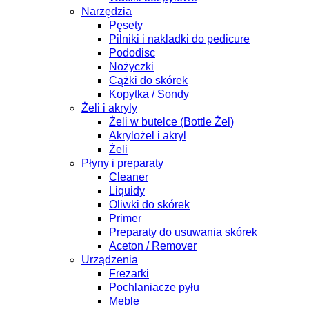
Narzędzia
Pęsety
Pilniki i nakladki do pedicure
Pododisc
Nożyczki
Cążki do skórek
Kopytka / Sondy
Żeli i akryly
Żeli w butelce (Bottle Żel)
Akrylożel i akryl
Żeli
Płyny i preparaty
Cleaner
Liquidy
Oliwki do skórek
Primer
Preparaty do usuwania skórek
Aceton / Remover
Urządzenia
Frezarki
Pochlaniacze pyłu
Meble