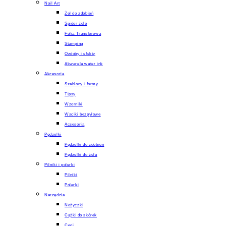
Nail Art
Żel do zdobień
Spider żele
Folia Transferowa
Stamping
Ozdoby i efekty
Akwarela water ink
Akcesoria
Szablony i formy
Tipsy
Wzorniki
Waciki bezpyłowe
Acsesoria
Pędzelki
Pędzelki do zdobień
Pędzelki do żelu
Pilniki i polerki
Pilniki
Polerki
Narzędzia
Nożyczki
Cążki do skórek
Cęgi