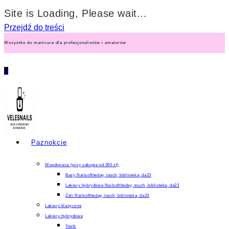
Site is Loading, Please wait...
Przejdź do treści
Wszystko do manicure dla profesjonalistów i amatorów
0
Paznokcie
Współpraca (przy zakupie od 300 zł)
Bazy Nailsoftheday, touch, biblioteka, da23
Lakiery hybrydowe Nailsoftheday, touch, biblioteka, da23
Żeli Nailsoftheday, touch, biblioteka, da23
Lakiery klasyczne
Lakiery hybrydowe
Yoshi