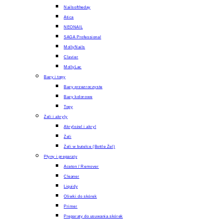
Nailsoftheday
Atica
NEONAIL
SAGA Professional
MollyNails
Clavier
MollyLac
Bazy i topy
Bazy przezroczyste
Bazy kolorowe
Topy
Żeli i akryly
Akrylożel i akryl
Żeli
Żeli w butelce (Bottle Żel)
Płyny i preparaty
Aceton / Remover
Cleaner
Liquidy
Oliwki do skórek
Primer
Preparaty do usuwania skórek