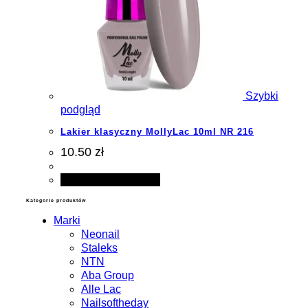
Szybki
podgląd
Lakier klasyczny MollyLac 10ml NR 216
10.50 zł
Dodaj do koszyka
Kategorie produktów
Marki
Neonail
Staleks
NTN
Aba Group
Alle Lac
Nailsoftheday