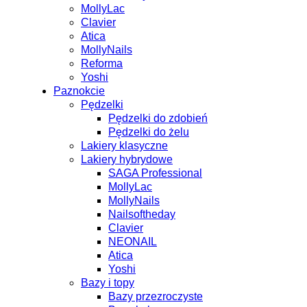
MollyLac
Clavier
Atica
MollyNails
Reforma
Yoshi
Paznokcie
Pędzelki
Pędzelki do zdobień
Pędzelki do żelu
Lakiery klasyczne
Lakiery hybrydowe
SAGA Professional
MollyLac
MollyNails
Nailsoftheday
Clavier
NEONAIL
Atica
Yoshi
Bazy i topy
Bazy przezroczyste