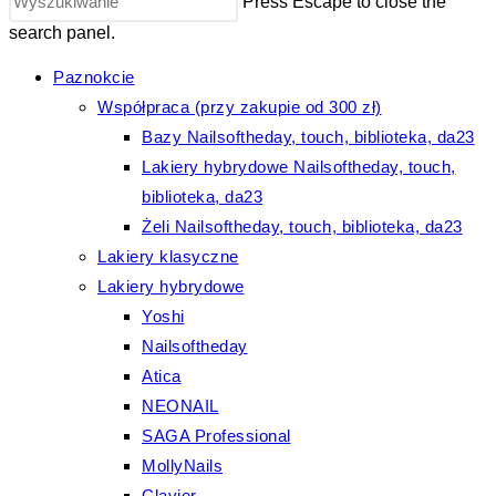
Press Escape to close the
search panel.
Paznokcie
Współpraca (przy zakupie od 300 zł)
Bazy Nailsoftheday, touch, biblioteka, da23
Lakiery hybrydowe Nailsoftheday, touch,
biblioteka, da23
Żeli Nailsoftheday, touch, biblioteka, da23
Lakiery klasyczne
Lakiery hybrydowe
Yoshi
Nailsoftheday
Atica
NEONAIL
SAGA Professional
MollyNails
Clavier