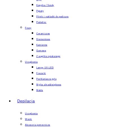
Kopytka / Sondy
Pęsety
Pilniki i nakladki do pedicure
Pododisc
Frezy
Ceramiczne
Diamentowe
Kamienne
Gumowe
Z węglika spiekanego
Urządzenia
Lampy UV-LED
Frezarki
Pochlaniacze pyłu
Myjka ultradźwiękowa
Meble
Depilacja
Urządzenia
Woski
Akcesoria pomocnicze