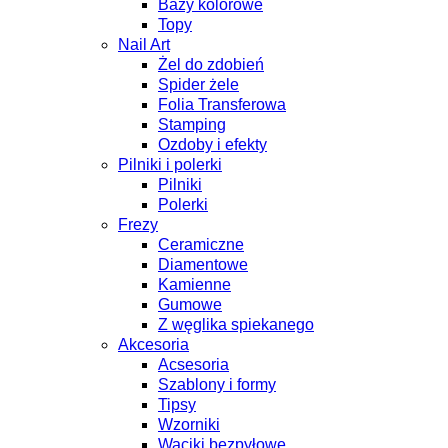
Bazy kolorowe
Topy
Nail Art
Żel do zdobień
Spider żele
Folia Transferowa
Stamping
Ozdoby i efekty
Pilniki i polerki
Pilniki
Polerki
Frezy
Ceramiczne
Diamentowe
Kamienne
Gumowe
Z węglika spiekanego
Akcesoria
Acsesoria
Szablony i formy
Tipsy
Wzorniki
Waciki bezpyłowe