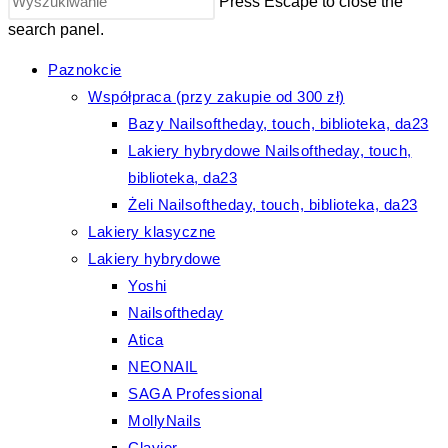
Press Escape to close the
search panel.
Paznokcie
Współpraca (przy zakupie od 300 zł)
Bazy Nailsoftheday, touch, biblioteka, da23
Lakiery hybrydowe Nailsoftheday, touch,
biblioteka, da23
Żeli Nailsoftheday, touch, biblioteka, da23
Lakiery klasyczne
Lakiery hybrydowe
Yoshi
Nailsoftheday
Atica
NEONAIL
SAGA Professional
MollyNails
Clavier