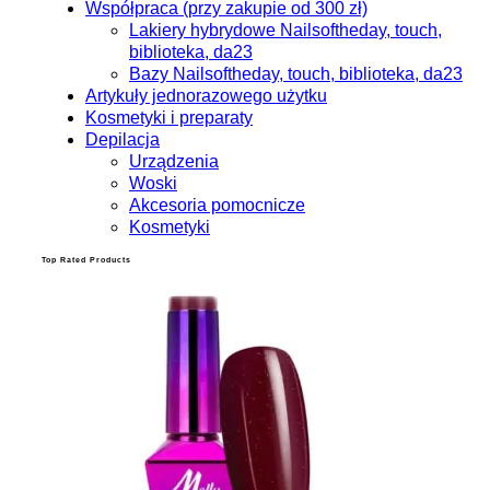
Współpraca (przy zakupie od 300 zł)
Lakiery hybrydowe Nailsoftheday, touch,
biblioteka, da23
Bazy Nailsoftheday, touch, biblioteka, da23
Artykuły jednorazowego użytku
Kosmetyki i preparaty
Depilacja
Urządzenia
Woski
Akcesoria pomocnicze
Kosmetyki
Top Rated Products