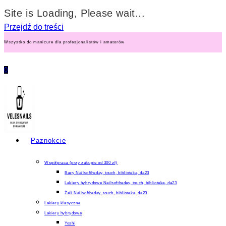
Site is Loading, Please wait...
Przejdź do treści
Wszystko do manicure dla profesjonalistów i amatorów
0
Paznokcie
Współpraca (przy zakupie od 300 zł)
Bazy Nailsoftheday, touch, biblioteka, da23
Lakiery hybrydowe Nailsoftheday, touch, biblioteka, da23
Żeli Nailsoftheday, touch, biblioteka, da23
Lakiery klasyczne
Lakiery hybrydowe
Yoshi