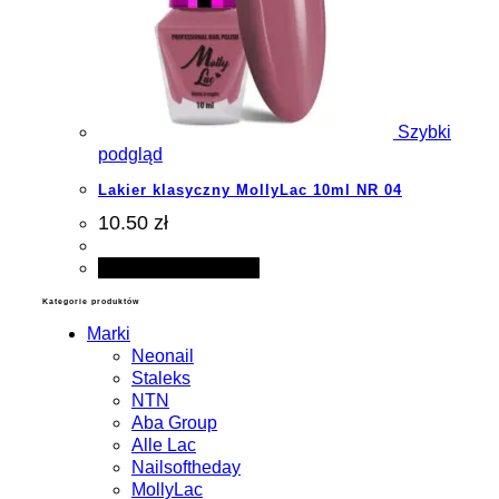
Szybki
podgląd
Lakier klasyczny MollyLac 10ml NR 04
10.50 zł
Dodaj do koszyka
Kategorie produktów
Marki
Neonail
Staleks
NTN
Aba Group
Alle Lac
Nailsoftheday
MollyLac