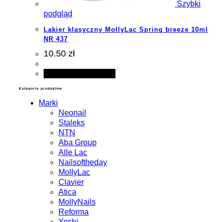
Szybki
podgląd
Lakier klasyczny MollyLac Spring breeze 10ml
NR 437
10.50 zł
Dodaj do koszyka
Kategorie produktów
Marki
Neonail
Staleks
NTN
Aba Group
Alle Lac
Nailsoftheday
MollyLac
Clavier
Atica
MollyNails
Reforma
Yoshi