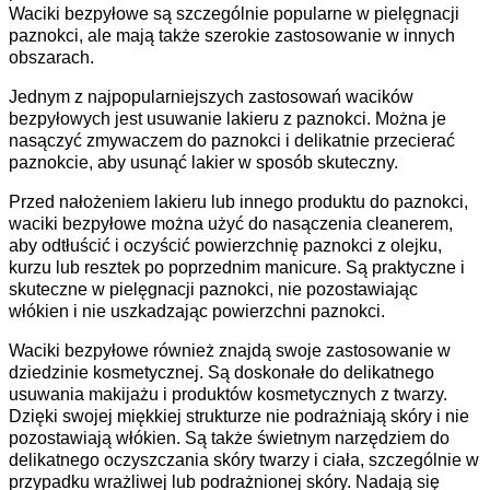
Waciki bezpyłowe są szczególnie popularne w pielęgnacji
paznokci, ale mają także szerokie zastosowanie w innych
obszarach.
Jednym z najpopularniejszych zastosowań wacików
bezpyłowych jest usuwanie lakieru z paznokci. Można je
nasączyć zmywaczem do paznokci i delikatnie przecierać
paznokcie, aby usunąć lakier w sposób skuteczny.
Przed nałożeniem lakieru lub innego produktu do paznokci,
waciki bezpyłowe można użyć do nasączenia cleanerem,
aby odtłuścić i oczyścić powierzchnię paznokci z olejku,
kurzu lub resztek po poprzednim manicure. Są praktyczne i
skuteczne w pielęgnacji paznokci, nie pozostawiając
włókien i nie uszkadzając powierzchni paznokci.
Waciki bezpyłowe również znajdą swoje zastosowanie w
dziedzinie kosmetycznej. Są doskonałe do delikatnego
usuwania makijażu i produktów kosmetycznych z twarzy.
Dzięki swojej miękkiej strukturze nie podrażniają skóry i nie
pozostawiają włókien. Są także świetnym narzędziem do
delikatnego oczyszczania skóry twarzy i ciała, szczególnie w
przypadku wrażliwej lub podrażnionej skóry. Nadają się