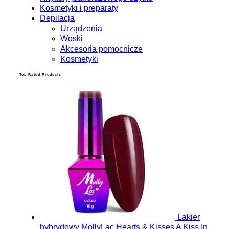
Kosmetyki i preparaty
Depilacja
Urządzenia
Woski
Akcesoria pomocnicze
Kosmetyki
Top Rated Products
Lakier
hybrydowy MollyLac Hearts & Kisses A Kiss In