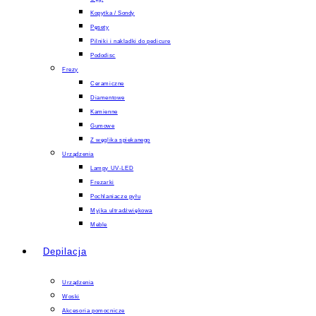
Kopytka / Sondy
Pęsety
Pilniki i nakladki do pedicure
Pododisc
Frezy
Ceramiczne
Diamentowe
Kamienne
Gumowe
Z węglika spiekanego
Urządzenia
Lampy UV-LED
Frezarki
Pochlaniacze pyłu
Myjka ultradźwiękowa
Meble
Depilacja
Urządzenia
Woski
Akcesoria pomocnicze