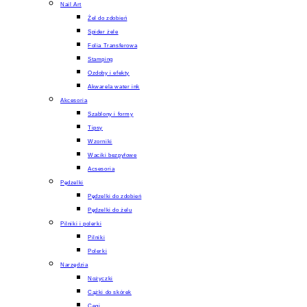
Nail Art
Żel do zdobień
Spider żele
Folia Transferowa
Stamping
Ozdoby i efekty
Akwarela water ink
Akcesoria
Szablony i formy
Tipsy
Wzorniki
Waciki bezpyłowe
Acsesoria
Pędzelki
Pędzelki do zdobień
Pędzelki do żelu
Pilniki i polerki
Pilniki
Polerki
Narzędzia
Nożyczki
Cążki do skórek
Cęgi