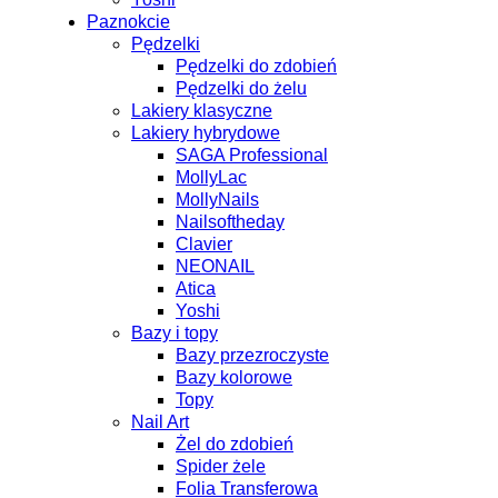
Paznokcie
Pędzelki
Pędzelki do zdobień
Pędzelki do żelu
Lakiery klasyczne
Lakiery hybrydowe
SAGA Professional
MollyLac
MollyNails
Nailsoftheday
Clavier
NEONAIL
Atica
Yoshi
Bazy i topy
Bazy przezroczyste
Bazy kolorowe
Topy
Nail Art
Żel do zdobień
Spider żele
Folia Transferowa