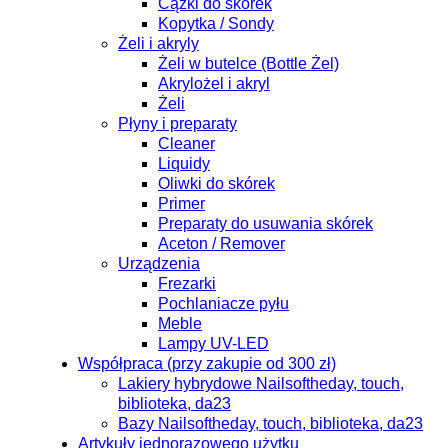
Cążki do skórek
Kopytka / Sondy
Żeli i akryly
Żeli w butelce (Bottle Żel)
Akrylożel i akryl
Żeli
Płyny i preparaty
Cleaner
Liquidy
Oliwki do skórek
Primer
Preparaty do usuwania skórek
Aceton / Remover
Urządzenia
Frezarki
Pochlaniacze pyłu
Meble
Lampy UV-LED
Współpraca (przy zakupie od 300 zł)
Lakiery hybrydowe Nailsoftheday, touch,
biblioteka, da23
Bazy Nailsoftheday, touch, biblioteka, da23
Artykuły jednorazowego użytku