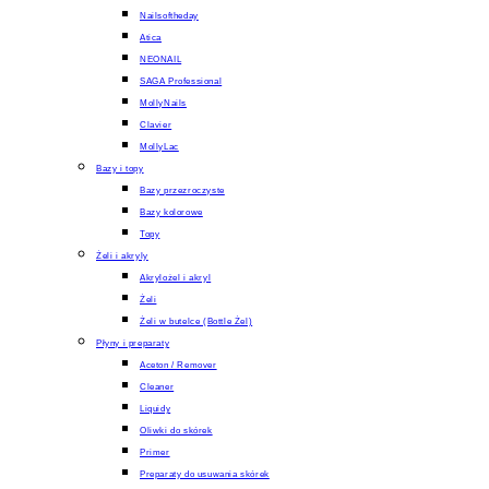
Nailsoftheday
Atica
NEONAIL
SAGA Professional
MollyNails
Clavier
MollyLac
Bazy i topy
Bazy przezroczyste
Bazy kolorowe
Topy
Żeli i akryly
Akrylożel i akryl
Żeli
Żeli w butelce (Bottle Żel)
Płyny i preparaty
Aceton / Remover
Cleaner
Liquidy
Oliwki do skórek
Primer
Preparaty do usuwania skórek