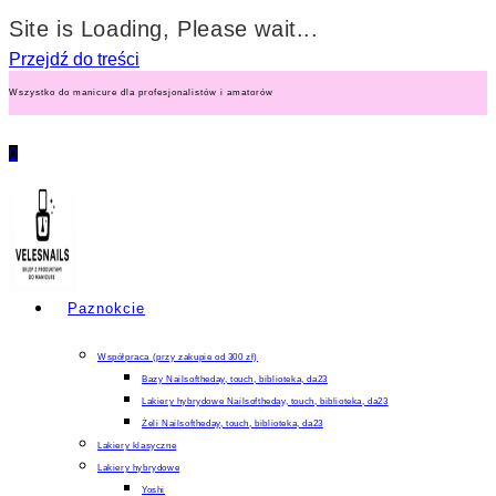
Site is Loading, Please wait...
Przejdź do treści
Wszystko do manicure dla profesjonalistów i amatorów
0
Paznokcie
Współpraca (przy zakupie od 300 zł)
Bazy Nailsoftheday, touch, biblioteka, da23
Lakiery hybrydowe Nailsoftheday, touch, biblioteka, da23
Żeli Nailsoftheday, touch, biblioteka, da23
Lakiery klasyczne
Lakiery hybrydowe
Yoshi