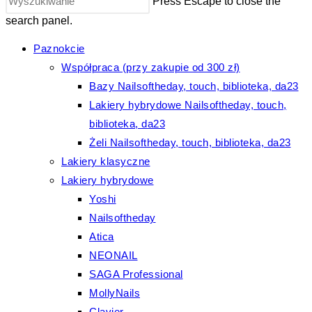
Press Escape to close the
search panel.
Paznokcie
Współpraca (przy zakupie od 300 zł)
Bazy Nailsoftheday, touch, biblioteka, da23
Lakiery hybrydowe Nailsoftheday, touch,
biblioteka, da23
Żeli Nailsoftheday, touch, biblioteka, da23
Lakiery klasyczne
Lakiery hybrydowe
Yoshi
Nailsoftheday
Atica
NEONAIL
SAGA Professional
MollyNails
Clavier