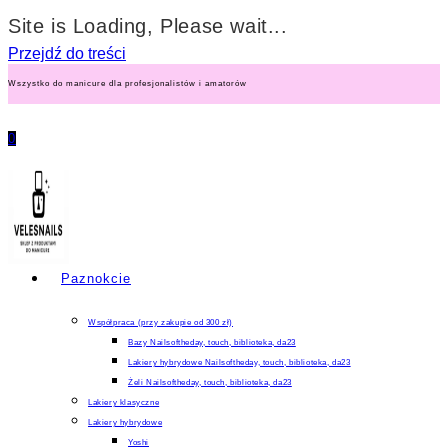
Site is Loading, Please wait...
Przejdź do treści
Wszystko do manicure dla profesjonalistów i amatorów
0
Paznokcie
Współpraca (przy zakupie od 300 zł)
Bazy Nailsoftheday, touch, biblioteka, da23
Lakiery hybrydowe Nailsoftheday, touch, biblioteka, da23
Żeli Nailsoftheday, touch, biblioteka, da23
Lakiery klasyczne
Lakiery hybrydowe
Yoshi