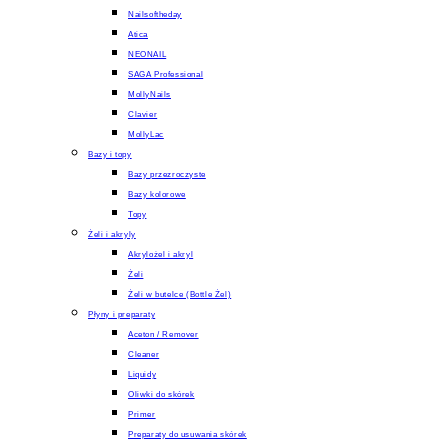
Nailsoftheday
Atica
NEONAIL
SAGA Professional
MollyNails
Clavier
MollyLac
Bazy i topy
Bazy przezroczyste
Bazy kolorowe
Topy
Żeli i akryly
Akrylożel i akryl
Żeli
Żeli w butelce (Bottle Żel)
Płyny i preparaty
Aceton / Remover
Cleaner
Liquidy
Oliwki do skórek
Primer
Preparaty do usuwania skórek