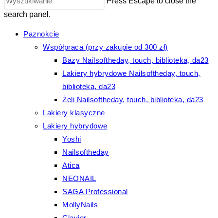
Press Escape to close the
search panel.
Paznokcie
Współpraca (przy zakupie od 300 zł)
Bazy Nailsoftheday, touch, biblioteka, da23
Lakiery hybrydowe Nailsoftheday, touch,
biblioteka, da23
Żeli Nailsoftheday, touch, biblioteka, da23
Lakiery klasyczne
Lakiery hybrydowe
Yoshi
Nailsoftheday
Atica
NEONAIL
SAGA Professional
MollyNails
Clavier