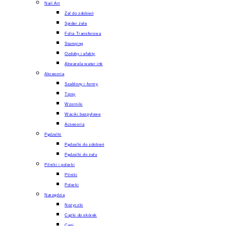
Nail Art
Żel do zdobień
Spider żele
Folia Transferowa
Stamping
Ozdoby i efekty
Akwarela water ink
Akcesoria
Szablony i formy
Tipsy
Wzorniki
Waciki bezpyłowe
Acsesoria
Pędzelki
Pędzelki do zdobień
Pędzelki do żelu
Pilniki i polerki
Pilniki
Polerki
Narzędzia
Nożyczki
Cążki do skórek
Cęgi