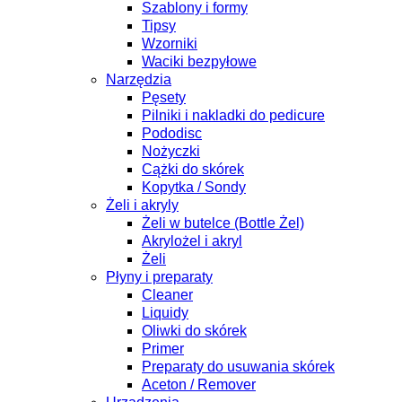
Szablony i formy
Tipsy
Wzorniki
Waciki bezpyłowe
Narzędzia
Pęsety
Pilniki i nakladki do pedicure
Pododisc
Nożyczki
Cążki do skórek
Kopytka / Sondy
Żeli i akryly
Żeli w butelce (Bottle Żel)
Akrylożel i akryl
Żeli
Płyny i preparaty
Cleaner
Liquidy
Oliwki do skórek
Primer
Preparaty do usuwania skórek
Aceton / Remover