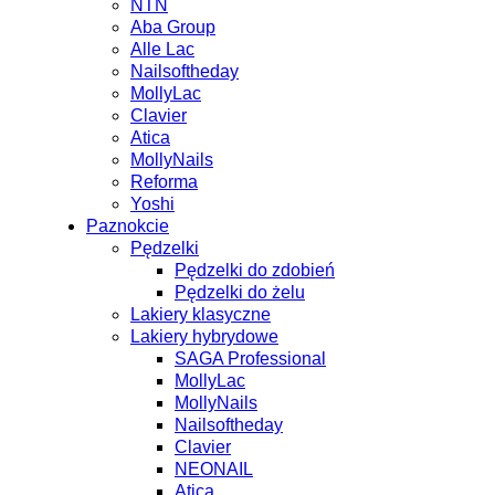
NTN
Aba Group
Alle Lac
Nailsoftheday
MollyLac
Clavier
Atica
MollyNails
Reforma
Yoshi
Paznokcie
Pędzelki
Pędzelki do zdobień
Pędzelki do żelu
Lakiery klasyczne
Lakiery hybrydowe
SAGA Professional
MollyLac
MollyNails
Nailsoftheday
Clavier
NEONAIL
Atica