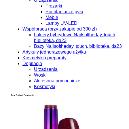
Urządzenia
Frezarki
Pochlaniacze pyłu
Meble
Lampy UV-LED
Współpraca (przy zakupie od 300 zł)
Lakiery hybrydowe Nailsoftheday, touch,
biblioteka, da23
Bazy Nailsoftheday, touch, biblioteka, da23
Artykuły jednorazowego użytku
Kosmetyki i preparaty
Depilacja
Urządzenia
Woski
Akcesoria pomocnicze
Kosmetyki
Top Rated Products