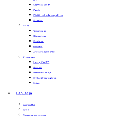
Kopytka / Sondy
Pęsety
Pilniki i nakladki do pedicure
Pododisc
Frezy
Ceramiczne
Diamentowe
Kamienne
Gumowe
Z węglika spiekanego
Urządzenia
Lampy UV-LED
Frezarki
Pochlaniacze pyłu
Myjka ultradźwiękowa
Meble
Depilacja
Urządzenia
Woski
Akcesoria pomocnicze