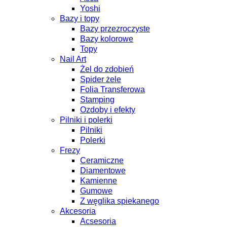
Yoshi
Bazy i topy
Bazy przezroczyste
Bazy kolorowe
Topy
Nail Art
Żel do zdobień
Spider żele
Folia Transferowa
Stamping
Ozdoby i efekty
Pilniki i polerki
Pilniki
Polerki
Frezy
Ceramiczne
Diamentowe
Kamienne
Gumowe
Z węglika spiekanego
Akcesoria
Acsesoria