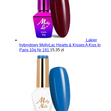
Lakier
hybrydowy MollyLac Hearts & Kisses A Kiss In
Paris 10g Nr 191
15.35 zł