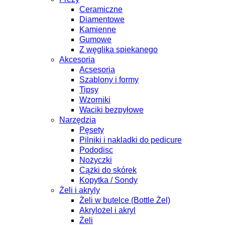
Ceramiczne
Diamentowe
Kamienne
Gumowe
Z węglika spiekanego
Akcesoria
Acsesoria
Szablony i formy
Tipsy
Wzorniki
Waciki bezpyłowe
Narzędzia
Pęsety
Pilniki i nakladki do pedicure
Pododisc
Nożyczki
Cążki do skórek
Kopytka / Sondy
Żeli i akryly
Żeli w butelce (Bottle Żel)
Akrylożel i akryl
Żeli