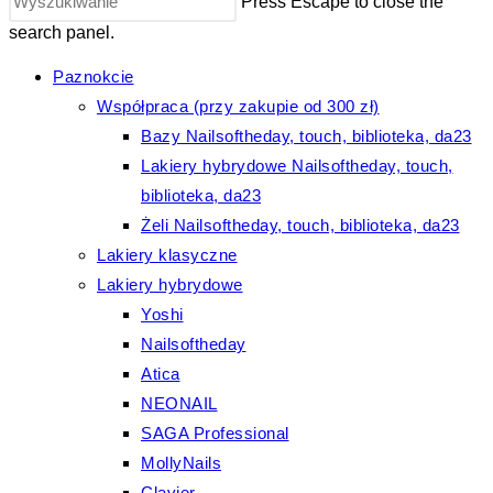
Press Escape to close the
search panel.
Paznokcie
Współpraca (przy zakupie od 300 zł)
Bazy Nailsoftheday, touch, biblioteka, da23
Lakiery hybrydowe Nailsoftheday, touch,
biblioteka, da23
Żeli Nailsoftheday, touch, biblioteka, da23
Lakiery klasyczne
Lakiery hybrydowe
Yoshi
Nailsoftheday
Atica
NEONAIL
SAGA Professional
MollyNails
Clavier