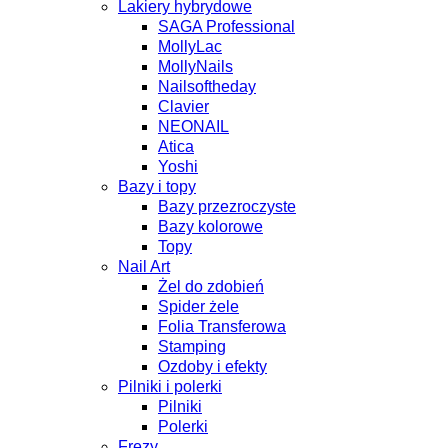
Lakiery hybrydowe
SAGA Professional
MollyLac
MollyNails
Nailsoftheday
Clavier
NEONAIL
Atica
Yoshi
Bazy i topy
Bazy przezroczyste
Bazy kolorowe
Topy
Nail Art
Żel do zdobień
Spider żele
Folia Transferowa
Stamping
Ozdoby i efekty
Pilniki i polerki
Pilniki
Polerki
Frezy