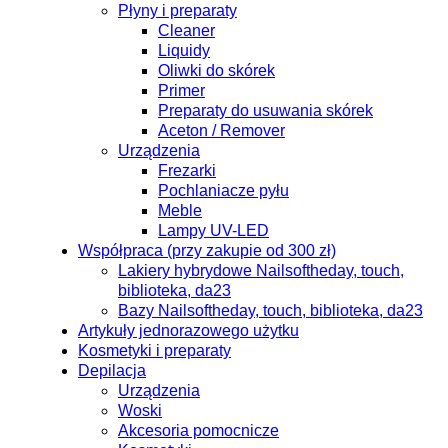
Płyny i preparaty
Cleaner
Liquidy
Oliwki do skórek
Primer
Preparaty do usuwania skórek
Aceton / Remover
Urządzenia
Frezarki
Pochlaniacze pyłu
Meble
Lampy UV-LED
Współpraca (przy zakupie od 300 zł)
Lakiery hybrydowe Nailsoftheday, touch,
biblioteka, da23
Bazy Nailsoftheday, touch, biblioteka, da23
Artykuły jednorazowego użytku
Kosmetyki i preparaty
Depilacja
Urządzenia
Woski
Akcesoria pomocnicze