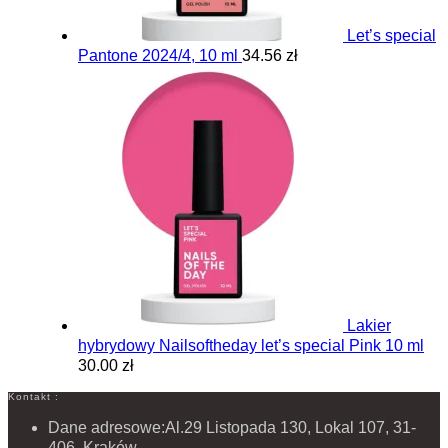
Let’s special
Pantone 2024/4, 10 ml
34.56 zł
Lakier
hybrydowy Nailsoftheday let’s special Pink 10 ml
30.00 zł
Kontakt :
Dane adresowe:
Al.29 Listopada 130, Lokal 107, 31-
406, Kraków