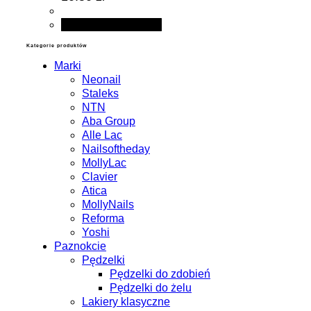
Dodaj do koszyka
Kategorie produktów
Marki
Neonail
Staleks
NTN
Aba Group
Alle Lac
Nailsoftheday
MollyLac
Clavier
Atica
MollyNails
Reforma
Yoshi
Paznokcie
Pędzelki
Pędzelki do zdobień
Pędzelki do żelu
Lakiery klasyczne