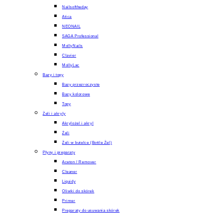
Nailsoftheday
Atica
NEONAIL
SAGA Professional
MollyNails
Clavier
MollyLac
Bazy i topy
Bazy przezroczyste
Bazy kolorowe
Topy
Żeli i akryly
Akrylożel i akryl
Żeli
Żeli w butelce (Bottle Żel)
Płyny i preparaty
Aceton / Remover
Cleaner
Liquidy
Oliwki do skórek
Primer
Preparaty do usuwania skórek