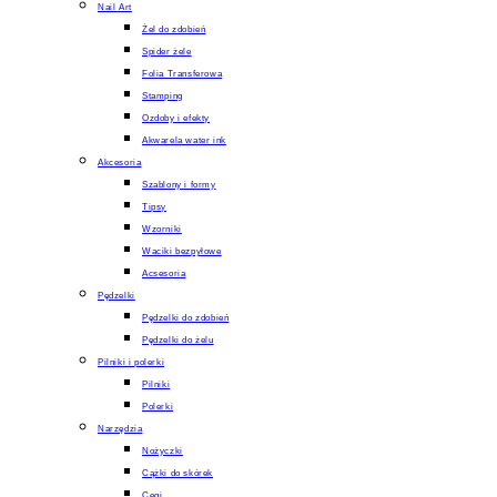
Nail Art
Żel do zdobień
Spider żele
Folia Transferowa
Stamping
Ozdoby i efekty
Akwarela water ink
Akcesoria
Szablony i formy
Tipsy
Wzorniki
Waciki bezpyłowe
Acsesoria
Pędzelki
Pędzelki do zdobień
Pędzelki do żelu
Pilniki i polerki
Pilniki
Polerki
Narzędzia
Nożyczki
Cążki do skórek
Cęgi