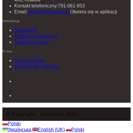
Kontakt telefoniczny:
791-061-853
Email:
sklep@velesnails.pl
Otwiera się w aplikacji
Informacja
Regulamin
Polityka prywatności
Polityka cookies
O nas :
Nasza historia
Program dla salonów
© Copyright - Velesnails 2024
Polski
Українська
English (UK)
Polski