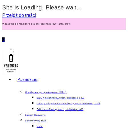
Site is Loading, Please wait...
Przejdź do treści
Wszystko do manicure dla profesjonalistów i amatorów
0
Paznokcie
Współpraca (przy zakupie od 300 zł)
Bazy Nailsoftheday, touch, biblioteka, da23
Lakiery hybrydowe Nailsoftheday, touch, biblioteka, da23
Żeli Nailsoftheday, touch, biblioteka, da23
Lakiery klasyczne
Lakiery hybrydowe
Yoshi