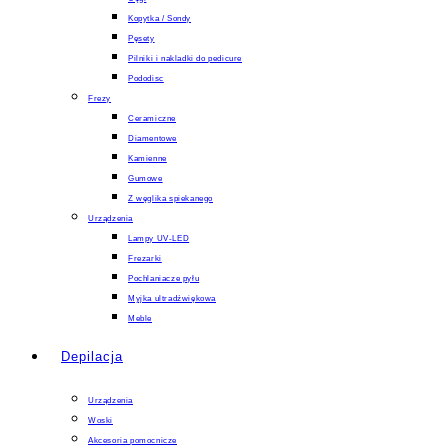
Kopytka / Sondy
Pęsety
Pilniki i nakladki do pedicure
Pododisc
Frezy
Ceramiczne
Diamentowe
Kamienne
Gumowe
Z węglika spiekanego
Urządzenia
Lampy UV-LED
Frezarki
Pochlaniacze pyłu
Myjka ultradźwiękowa
Meble
Depilacja
Urządzenia
Woski
Akcesoria pomocnicze