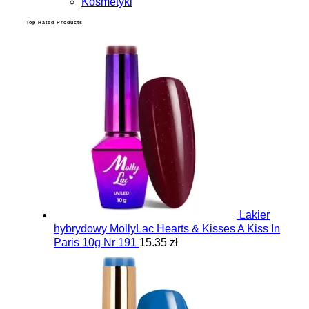
Kosmetyki
Top Rated Products
Lakier
hybrydowy MollyLac Hearts & Kisses A Kiss In
Paris 10g Nr 191
15.35 zł