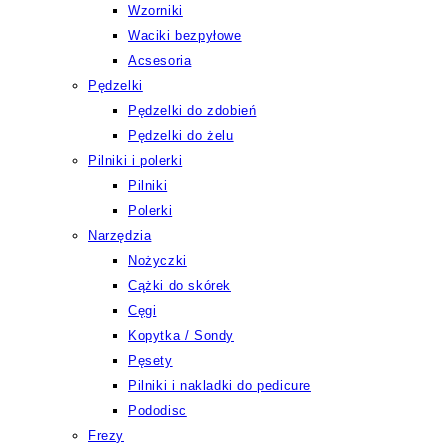
Wzorniki
Waciki bezpyłowe
Acsesoria
Pędzelki
Pędzelki do zdobień
Pędzelki do żelu
Pilniki i polerki
Pilniki
Polerki
Narzędzia
Nożyczki
Cążki do skórek
Cęgi
Kopytka / Sondy
Pęsety
Pilniki i nakladki do pedicure
Pododisc
Frezy