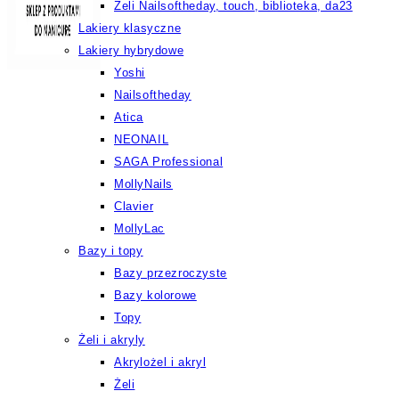
Żeli Nailsoftheday, touch, biblioteka, da23
Lakiery klasyczne
Lakiery hybrydowe
Yoshi
Nailsoftheday
Atica
NEONAIL
SAGA Professional
MollyNails
Clavier
MollyLac
Bazy i topy
Bazy przezroczyste
Bazy kolorowe
Topy
Żeli i akryly
Akrylożel i akryl
Żeli