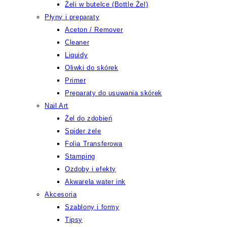
Żeli w butelce (Bottle Żel)
Płyny i preparaty
Aceton / Remover
Cleaner
Liquidy
Oliwki do skórek
Primer
Preparaty do usuwania skórek
Nail Art
Żel do zdobień
Spider żele
Folia Transferowa
Stamping
Ozdoby i efekty
Akwarela water ink
Akcesoria
Szablony i formy
Tipsy