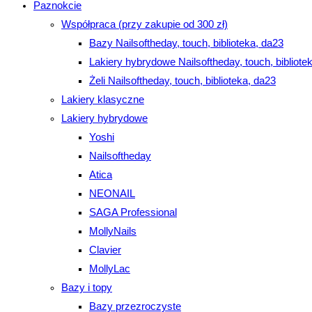
Paznokcie
Współpraca (przy zakupie od 300 zł)
Bazy Nailsoftheday, touch, biblioteka, da23
Lakiery hybrydowe Nailsoftheday, touch, bibliote
Żeli Nailsoftheday, touch, biblioteka, da23
Lakiery klasyczne
Lakiery hybrydowe
Yoshi
Nailsoftheday
Atica
NEONAIL
SAGA Professional
MollyNails
Clavier
MollyLac
Bazy i topy
Bazy przezroczyste