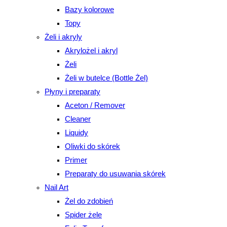
Bazy kolorowe
Topy
Żeli i akryly
Akrylożel i akryl
Żeli
Żeli w butelce (Bottle Żel)
Płyny i preparaty
Aceton / Remover
Cleaner
Liquidy
Oliwki do skórek
Primer
Preparaty do usuwania skórek
Nail Art
Żel do zdobień
Spider żele