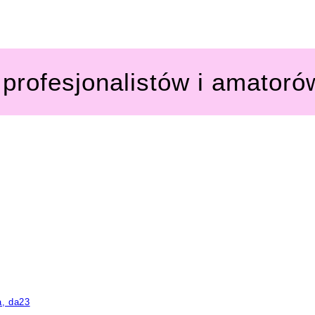
profesjonalistów i amatoró
a, da23