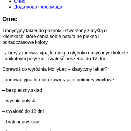
Опис
Додаткова інформація
Опис
Tradycyjny lakier do paznokci stworzony z myślą o
klientkach, które cenią sobie naturalne piękno i
ponadczasowe kolory.
Lakiery z innowacyjną formułą o głęboko nasyconym kolorze
i unikalnym połysku! Trwałość noszenia do 12 dni.
Sprawdź co wyróżnia MollyLac – klasyczny lakier?
– innowacyjna formuła zawierające polimery vinylowe
– bezpieczny skład
– wysoki połysk
– trwałość do 12 dni
– brak odprysków