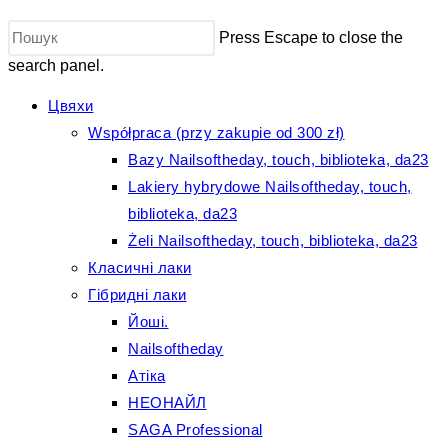
Press Escape to close the
search panel.
Цвяхи
Współpraca (przy zakupie od 300 zł)
Bazy Nailsoftheday, touch, biblioteka, da23
Lakiery hybrydowe Nailsoftheday, touch,
biblioteka, da23
Żeli Nailsoftheday, touch, biblioteka, da23
Класичні лаки
Гібридні лаки
Йоші.
Nailsoftheday
Атіка
НЕОНАЙЛ
SAGA Professional