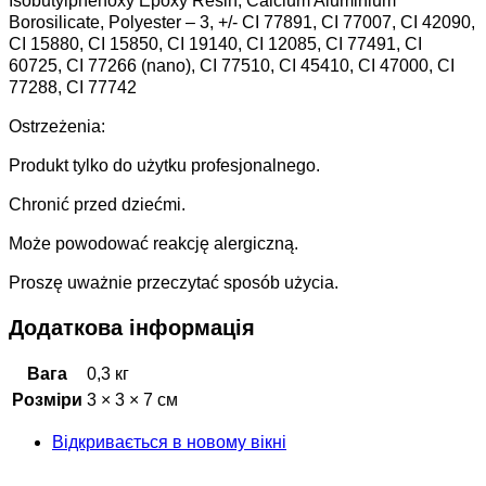
Isobutylphenoxy Epoxy Resin, Calcium Aluminium
Borosilicate, Polyester – 3, +/- CI 77891, CI 77007, CI 42090,
CI 15880, CI 15850, CI 19140, CI 12085, CI 77491, CI
60725, CI 77266 (nano), CI 77510, CI 45410, CI 47000, CI
77288, CI 77742
Ostrzeżenia:
Produkt tylko do użytku profesjonalnego.
Chronić przed dziećmi.
Może powodować reakcję alergiczną.
Proszę uważnie przeczytać sposób użycia.
Додаткова інформація
Вага
0,3 кг
Розміри
3 × 3 × 7 см
Відкривається в новому вікні