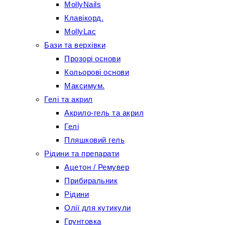
MollyNails
Клавікорд.
MollyLac
Бази та верхівки
Прозорі основи
Кольорові основи
Максимум.
Гелі та акрил
Акрило-гель та акрил
Гелі
Пляшковий гель
Рідини та препарати
Ацетон / Ремувер
Прибиральник
Рідини
Олії для кутикули
Грунтовка