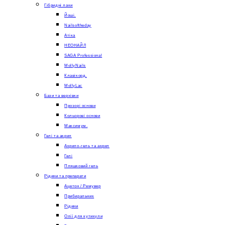
Гібридні лаки
Йоші.
Nailsoftheday
Атіка
НЕОНАЙЛ
SAGA Professional
MollyNails
Клавікорд.
MollyLac
Бази та верхівки
Прозорі основи
Кольорові основи
Максимум.
Гелі та акрил
Акрило-гель та акрил
Гелі
Пляшковий гель
Рідини та препарати
Ацетон / Ремувер
Прибиральник
Рідини
Олії для кутикули