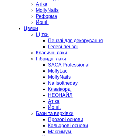
Атіка
MollyNails
Реформа
Йоші.
Цвяхи
Щітки
Пензлі для декорування
Гелеві пензлі
Класичні лаки
Гібридні лаки
SAGA Professional
MollyLac
MollyNails
Nailsoftheday
Клавікорд.
НЕОНАЙЛ
Атіка
Йоші.
Бази та верхівки
Прозорі основи
Кольорові основи
Максимум.