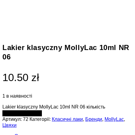
Lakier klasyczny MollyLac 10ml NR
06
10.50 zł
1 в наявності
Lakier klasyczny MollyLac 10ml NR 06 кількість
ДОДАТИ В КОШИК
Артикул:
72
Категорії:
Класичні лаки
,
Бренди
,
MollyLac
,
Цвяхи