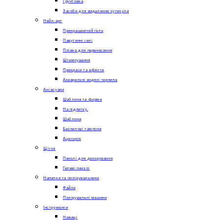
Грунтовка
Засоби для видалення кутикули
Нейл-арт
Прикрашаючий гель
Павутинні гелі
Плівка для перенесення
Штампування
Прикраси та ефекти
Акварельні водяні чорнила
Аксесуари
Шаблони та форми
На підпитку.
Шаблони
Безпилові тампони
Ацесорія
Щітки
Пензлі для декорування
Гелеві пензлі
Напилки та полірувальники
Файли
Полірувальні машини
Інструменти
Ножиці