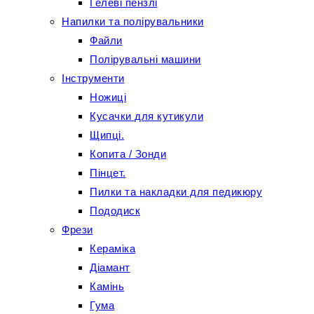
Гелеві пензлі
Напилки та полірувальники
Файли
Полірувальні машини
Інструменти
Ножиці
Кусачки для кутикули
Щипці.
Копита / Зонди
Пінцет.
Пилки та накладки для педикюру
Пододиск
Фрези
Кераміка
Діамант
Камінь
Гума