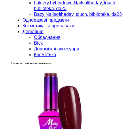
Lakiery hybrydowe Nailsoftheday, touch,
biblioteka, da23
Bazy Nailsoftheday, touch, biblioteka, da23
Одноразові предмети
Косметика та препарати
Депіляція
Обладнання
Віск
Допоміжні аксесуари
Косметика
Продукти з найвищим рейтингом