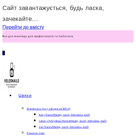
Сайт завантажується, будь ласка,
зачекайте...
Перейти до вмісту
Все для манікюру для професіоналів та любителів
0
Цвяхи
Współpraca (przy zakupie od 300 zł)
Bazy Nailsoftheday, touch, biblioteka, da23
Lakiery hybrydowe Nailsoftheday, touch, biblioteka, da23
Żeli Nailsoftheday, touch, biblioteka, da23
Класичні лаки