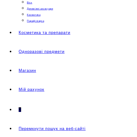
Віск
Допоміжні аксесуари
Косметика
Парафініарка
Косметика та препарати
Одноразові предмети
Магазин
Мій рахунок
0
Перемкнути пошук на веб-сайті