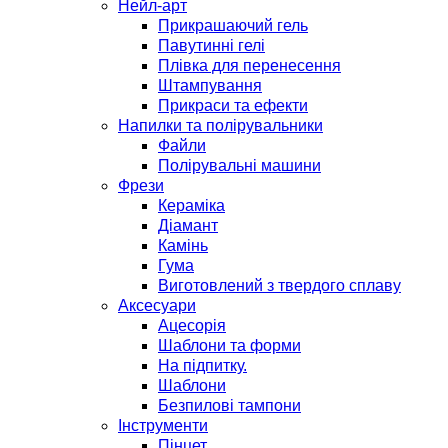
Нейл-арт
Прикрашаючий гель
Павутинні гелі
Плівка для перенесення
Штампування
Прикраси та ефекти
Напилки та полірувальники
Файли
Полірувальні машини
Фрези
Кераміка
Діамант
Камінь
Гума
Виготовлений з твердого сплаву
Аксесуари
Ацесорія
Шаблони та форми
На підпитку.
Шаблони
Безпилові тампони
Інструменти
Пінцет.