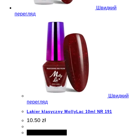
Швидкий
перегляд
Швидкий
перегляд
Lakier klasyczny MollyLac 10ml NR 191
10.50 zł
Додати в кошик