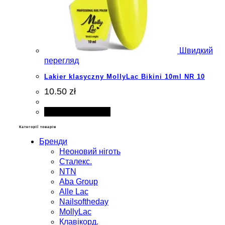
Швидкий
перегляд
Lakier klasyczny MollyLac Bikini 10ml NR 10
10.50 zł
Додати в кошик
Категорії товарів
Бренди
Неоновий ніготь
Сталекс.
NTN
Aba Group
Alle Lac
Nailsoftheday
MollyLac
Клавікорд.