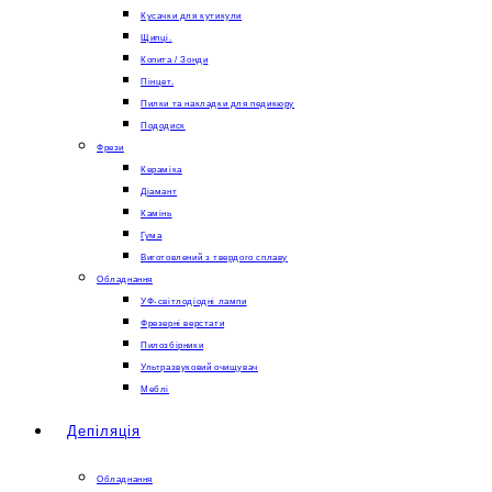
Кусачки для кутикули
Щипці.
Копита / Зонди
Пінцет.
Пилки та накладки для педикюру
Пододиск
Фрези
Кераміка
Діамант
Камінь
Гума
Виготовлений з твердого сплаву
Обладнання
УФ-світлодіодні лампи
Фрезерні верстати
Пилозбірники
Ультразвуковий очищувач
Меблі
Депіляція
Обладнання