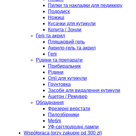
Пилки та накладки для педикюру
Пододиск
Ножиці
Кусачки для кутикули
Копита / Зонди
Гелі та акрил
Пляшковий гель
Акрило-гель та акрил
Гелі
Рідини та препарати
Прибиральник
Рідини
Олії для кутикули
Грунтовка
Засоби для видалення кутикули
Ацетон / Ремувер
Обладнання
Фрезерні верстати
Пилозбірники
Меблі
УФ-світлодіодні лампи
Współpraca (przy zakupie od 300 zł)