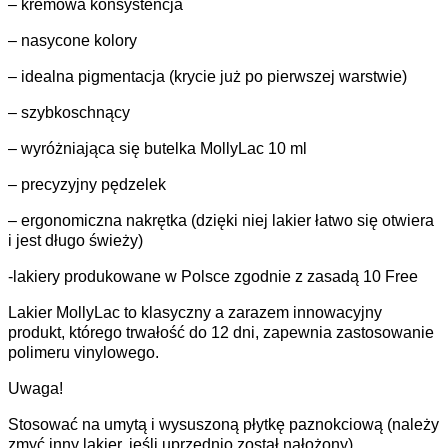
– kremowa konsystencja
– nasycone kolory
– idealna pigmentacja (krycie już po pierwszej warstwie)
– szybkoschnący
– wyróżniająca się butelka MollyLac 10 ml
– precyzyjny pędzelek
– ergonomiczna nakrętka (dzięki niej lakier łatwo się otwiera
i jest długo świeży)
-lakiery produkowane w Polsce zgodnie z zasadą 10 Free
Lakier MollyLac to klasyczny a zarazem innowacyjny
produkt, którego trwałość do 12 dni, zapewnia zastosowanie
polimeru vinylowego.
Uwaga!
Stosować na umytą i wysuszoną płytkę paznokciową (należy
zmyć inny lakier, jeśli uprzednio został nałożony).