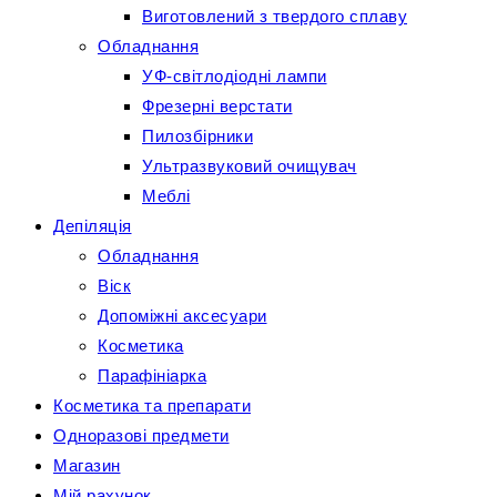
Виготовлений з твердого сплаву
Обладнання
УФ-світлодіодні лампи
Фрезерні верстати
Пилозбірники
Ультразвуковий очищувач
Меблі
Депіляція
Обладнання
Віск
Допоміжні аксесуари
Косметика
Парафініарка
Косметика та препарати
Одноразові предмети
Магазин
Мій рахунок