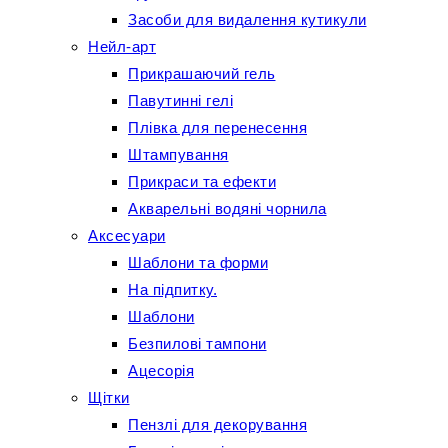
Засоби для видалення кутикули
Нейл-арт
Прикрашаючий гель
Павутинні гелі
Плівка для перенесення
Штампування
Прикраси та ефекти
Акварельні водяні чорнила
Аксесуари
Шаблони та форми
На підпитку.
Шаблони
Безпилові тампони
Ацесорія
Щітки
Пензлі для декорування