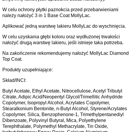
W celu ochrony płytki paznokcia przed przebarwieniami
należy nałożyć 3 in 1 Base Coat MollyLac.
Aplikować jedną warstwę lakieru MollyLac do wyschnięcia.
W celu uzyskania głębi koloru oraz wydłużonej trwałości
nałożyć drugą warstwę lakieru, jeśli istnieje taka potrzeba.
Na zakończenie rekomendujemy nałożyć MollyLac Diamond
Top Coat.
Produkty uzupełniające:
Skład/INCI:
Butyl Acetate, Ethyl Acetate, Nitrocellulose, Acetyl Tributyl
Citrate, Adipic Acid/Neopentyl Glycol/Trimellitic Anhydride
Copolymer, Isopropyl Alcohol, Acrylates Copolymer,
Stearalkonium Bentonite, n-Butyl Alcohol, Styrene/Acrylates
Copolymer, Silica, Benzophenone-1, Trimethylpentanediyl
Dibenzoate, Polyvinyl Butyral, Mica, Polyethylene
Terephthalate, Polymethyl Methacrylate, Tin Oxide,