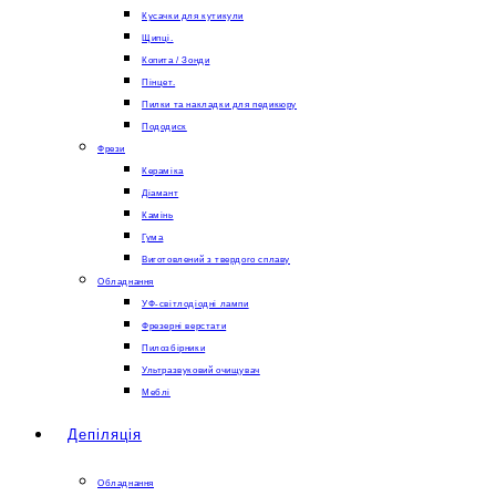
Кусачки для кутикули
Щипці.
Копита / Зонди
Пінцет.
Пилки та накладки для педикюру
Пододиск
Фрези
Кераміка
Діамант
Камінь
Гума
Виготовлений з твердого сплаву
Обладнання
УФ-світлодіодні лампи
Фрезерні верстати
Пилозбірники
Ультразвуковий очищувач
Меблі
Депіляція
Обладнання