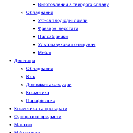
Виготовлений з твердого сплаву
Обладнання
УФ-світлодіодні лампи
Фрезерні верстати
Пилозбірники
Ультразвуковий очищувач
Меблі
Депіляція
Обладнання
Віск
Допоміжні аксесуари
Косметика
Парафініарка
Косметика та препарати
Одноразові предмети
Магазин
Мій рахунок