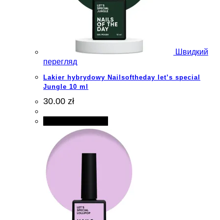
Швидкий
перегляд
Lakier hybrydowy Nailsoftheday let’s special
Jungle 10 ml
30.00 zł
Додати в кошик