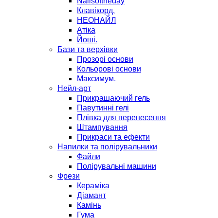
Nailsoftheday
Клавікорд.
НЕОНАЙЛ
Атіка
Йоші.
Бази та верхівки
Прозорі основи
Кольорові основи
Максимум.
Нейл-арт
Прикрашаючий гель
Павутинні гелі
Плівка для перенесення
Штампування
Прикраси та ефекти
Напилки та полірувальники
Файли
Полірувальні машини
Фрези
Кераміка
Діамант
Камінь
Гума