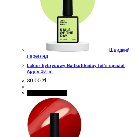
Швидкий
перегляд
Lakier hybrydowy Nailsoftheday let’s special
Apple 10 ml
30.00 zł
Додати в кошик