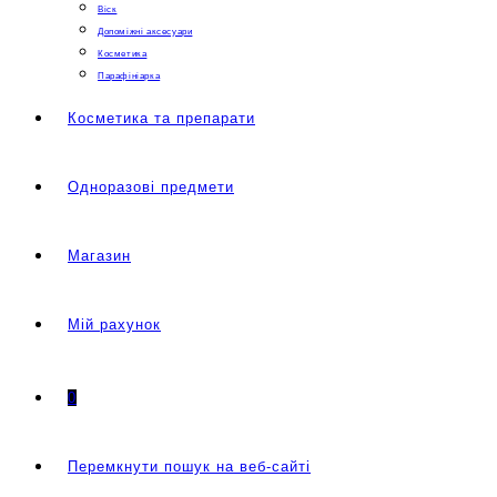
Віск
Допоміжні аксесуари
Косметика
Парафініарка
Косметика та препарати
Одноразові предмети
Магазин
Мій рахунок
0
Перемкнути пошук на веб-сайті