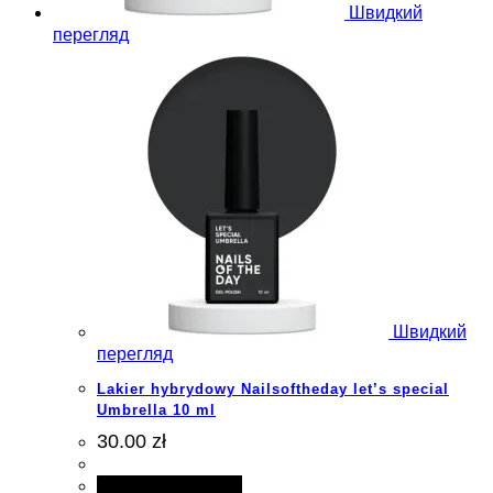
Швидкий
перегляд
Швидкий
перегляд
Lakier hybrydowy Nailsoftheday let’s special
Umbrella 10 ml
30.00 zł
Додати в кошик