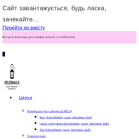
Сайт завантажується, будь ласка,
зачекайте...
Перейти до вмісту
Все для манікюру для професіоналів та любителів
0
Цвяхи
Współpraca (przy zakupie od 300 zł)
Bazy Nailsoftheday, touch, biblioteka, da23
Lakiery hybrydowe Nailsoftheday, touch, biblioteka, da23
Żeli Nailsoftheday, touch, biblioteka, da23
Класичні лаки