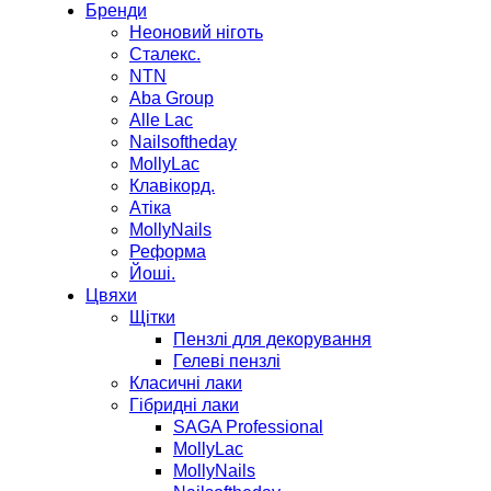
Бренди
Неоновий ніготь
Сталекс.
NTN
Aba Group
Alle Lac
Nailsoftheday
MollyLac
Клавікорд.
Атіка
MollyNails
Реформа
Йоші.
Цвяхи
Щітки
Пензлі для декорування
Гелеві пензлі
Класичні лаки
Гібридні лаки
SAGA Professional
MollyLac
MollyNails