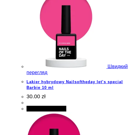
Швидкий
перегляд
Lakier hybrydowy Nailsoftheday let’s special
Barbie 10 ml
30.00 zł
Додати в кошик