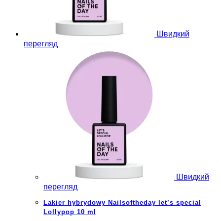
Швидкий
перегляд
Швидкий
перегляд
Lakier hybrydowy Nailsoftheday let’s special
Lollypop 10 ml