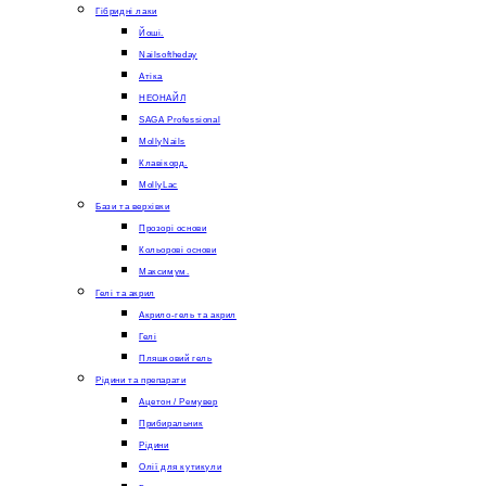
Гібридні лаки
Йоші.
Nailsoftheday
Атіка
НЕОНАЙЛ
SAGA Professional
MollyNails
Клавікорд.
MollyLac
Бази та верхівки
Прозорі основи
Кольорові основи
Максимум.
Гелі та акрил
Акрило-гель та акрил
Гелі
Пляшковий гель
Рідини та препарати
Ацетон / Ремувер
Прибиральник
Рідини
Олії для кутикули