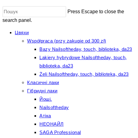
Press Escape to close the
search panel.
Цвяхи
Współpraca (przy zakupie od 300 zł)
Bazy Nailsoftheday, touch, biblioteka, da23
Lakiery hybrydowe Nailsoftheday, touch,
biblioteka, da23
Żeli Nailsoftheday, touch, biblioteka, da23
Класичні лаки
Гібридні лаки
Йоші.
Nailsoftheday
Атіка
НЕОНАЙЛ
SAGA Professional