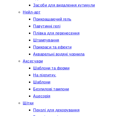
Засоби для видалення кутикули
Нейл-арт
Прикрашаючий гель
Павутинні гелі
Плівка для перенесення
Штампування
Прикраси та ефекти
Акварельні водяні чорнила
Аксесуари
Шаблони та форми
На підпитку.
Шаблони
Безпилові тампони
Ацесорія
Щітки
Пензлі для декорування