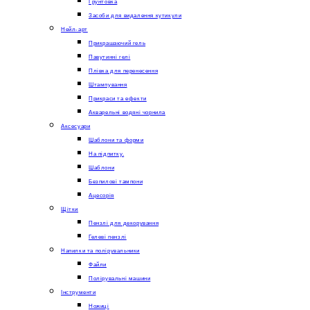
Грунтовка
Засоби для видалення кутикули
Нейл-арт
Прикрашаючий гель
Павутинні гелі
Плівка для перенесення
Штампування
Прикраси та ефекти
Акварельні водяні чорнила
Аксесуари
Шаблони та форми
На підпитку.
Шаблони
Безпилові тампони
Ацесорія
Щітки
Пензлі для декорування
Гелеві пензлі
Напилки та полірувальники
Файли
Полірувальні машини
Інструменти
Ножиці