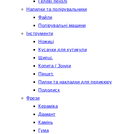
Гелеві пензлі
Напилки та полірувальники
Файли
Полірувальні машини
Інструменти
Ножиці
Кусачки для кутикули
Щипці.
Копита / Зонди
Пінцет.
Пилки та накладки для педикюру
Пододиск
Фрези
Кераміка
Діамант
Камінь
Гума