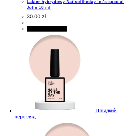
Lakier hybrydowy Nailsoftheday let’s special
Jolie 10 ml
30.00 zł
Додати в кошик
Швидкий
перегляд