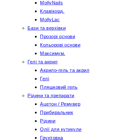
MollyNails
Клавікорд.
MollyLac
Бази та верхівки
Прозорі основи
Кольорові основи
Максимум.
Гелі та акрил
Акрило-гель та акрил
Гелі
Пляшковий гель
Рідини та препарати
Ацетон / Ремувер
Прибиральник
Рідини
Олії для кутикули
Грунтовка