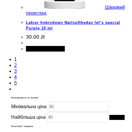
Швидкий
перегляд
Lakier hybrydowy Nailsoftheday let’s special
Purple 10 ml
30.00 zł
Додати в кошик
1
2
3
4
5
Фільтрувати за ціною
Мінімальна ціна
Найбільша ціна
Фільтр
Категорії товарів