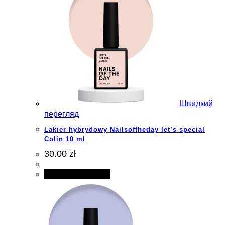
Швидкий
перегляд
Lakier hybrydowy Nailsoftheday let’s special
Colin 10 ml
30.00 zł
Додати в кошик