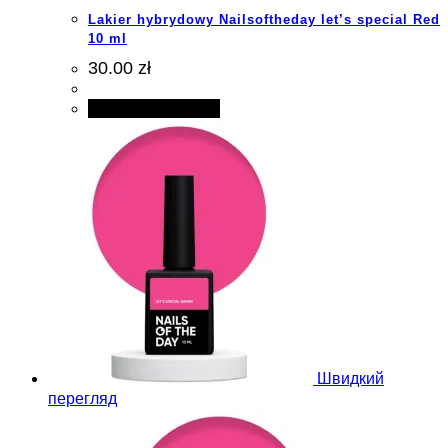
Lakier hybrydowy Nailsoftheday let’s special Red
10 ml
30.00 zł
Додати в кошик
Швидкий
перегляд