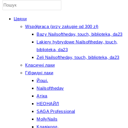
Press
пошук
Escape
to
Цвяхи
close
на
the
Współpraca (przy zakupie od 300 zł)
search
Bazy Nailsoftheday, touch, biblioteka, da23
panel.
веб-
Lakiery hybrydowe Nailsoftheday, touch,
biblioteka, da23
сайті
Żeli Nailsoftheday, touch, biblioteka, da23
Класичні лаки
Гібридні лаки
Йоші.
Nailsoftheday
Атіка
НЕОНАЙЛ
SAGA Professional
MollyNails
Клавікорд.