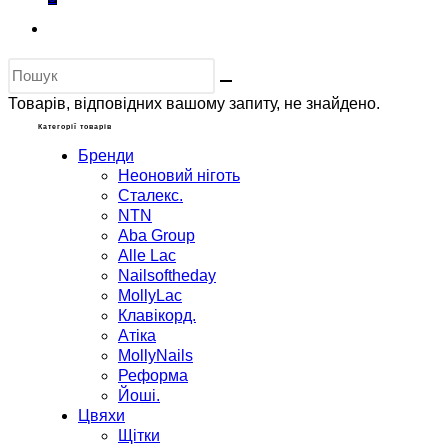
Перемкнути
пошук
Пошук
на
на
Товарів, відповідних вашому запиту, не знайдено.
сайті
веб-
Категорії товарів
сайті
Бренди
Неоновий ніготь
Сталекс.
NTN
Aba Group
Alle Lac
Nailsoftheday
MollyLac
Клавікорд.
Атіка
MollyNails
Реформа
Йоші.
Цвяхи
Щітки