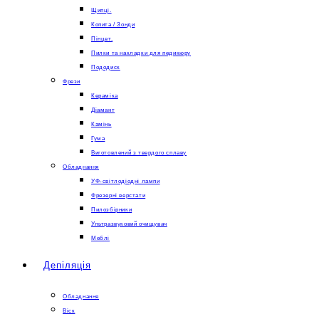
Щипці.
Копита / Зонди
Пінцет.
Пилки та накладки для педикюру
Пододиск
Фрези
Кераміка
Діамант
Камінь
Гума
Виготовлений з твердого сплаву
Обладнання
УФ-світлодіодні лампи
Фрезерні верстати
Пилозбірники
Ультразвуковий очищувач
Меблі
Депіляція
Обладнання
Віск