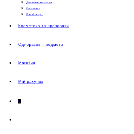
Допоміжні аксесуари
Косметика
Парафініарка
Косметика та препарати
Одноразові предмети
Магазин
Мій рахунок
0
Перемкнути