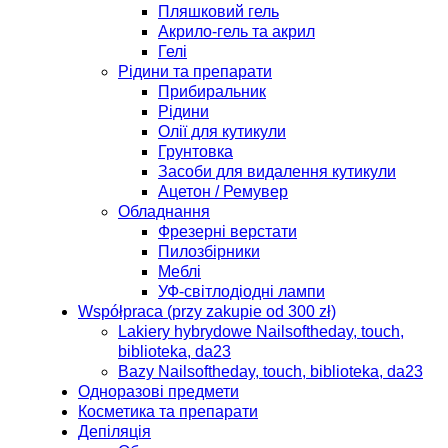
Пляшковий гель
Акрило-гель та акрил
Гелі
Рідини та препарати
Прибиральник
Рідини
Олії для кутикули
Грунтовка
Засоби для видалення кутикули
Ацетон / Ремувер
Обладнання
Фрезерні верстати
Пилозбірники
Меблі
УФ-світлодіодні лампи
Współpraca (przy zakupie od 300 zł)
Lakiery hybrydowe Nailsoftheday, touch,
biblioteka, da23
Bazy Nailsoftheday, touch, biblioteka, da23
Одноразові предмети
Косметика та препарати
Депіляція