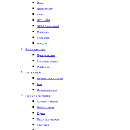
Йоші.
Nailsoftheday
Атіка
НЕОНАЙЛ
SAGA Professional
MollyNails
Клавікорд.
MollyLac
Бази та верхівки
Прозорі основи
Кольорові основи
Максимум.
Гелі та акрил
Акрило-гель та акрил
Гелі
Пляшковий гель
Рідини та препарати
Ацетон / Ремувер
Прибиральник
Рідини
Олії для кутикули
Грунтовка