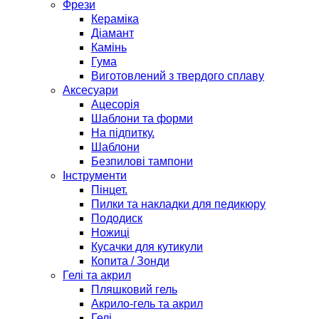
Фрези
Кераміка
Діамант
Камінь
Гума
Виготовлений з твердого сплаву
Аксесуари
Ацесорія
Шаблони та форми
На підпитку.
Шаблони
Безпилові тампони
Інструменти
Пінцет.
Пилки та накладки для педикюру
Пододиск
Ножиці
Кусачки для кутикули
Копита / Зонди
Гелі та акрил
Пляшковий гель
Акрило-гель та акрил
Гелі