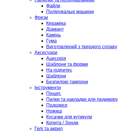
Файли
Полірувальні машини
Фрези
Кераміка
Діамант
Камінь
Гума
Виготовлений з твердого сплаву
Аксесуари
Ацесорія
Шаблони та форми
На підпитку.
Шаблони
Безпилові тампони
Інструменти
Пінцет.
Пилки та накладки для педикюру
Пододиск
Ножиці
Кусачки для кутикули
Копита / Зонди
Гелі та акрил