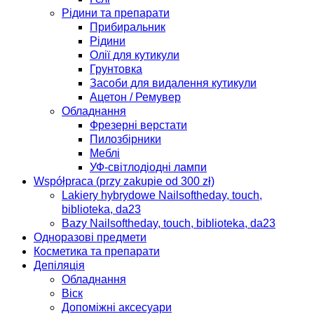
Рідини та препарати
Прибиральник
Рідини
Олії для кутикули
Грунтовка
Засоби для видалення кутикули
Ацетон / Ремувер
Обладнання
Фрезерні верстати
Пилозбірники
Меблі
УФ-світлодіодні лампи
Współpraca (przy zakupie od 300 zł)
Lakiery hybrydowe Nailsoftheday, touch,
biblioteka, da23
Bazy Nailsoftheday, touch, biblioteka, da23
Одноразові предмети
Косметика та препарати
Депіляція
Обладнання
Віск
Допоміжні аксесуари