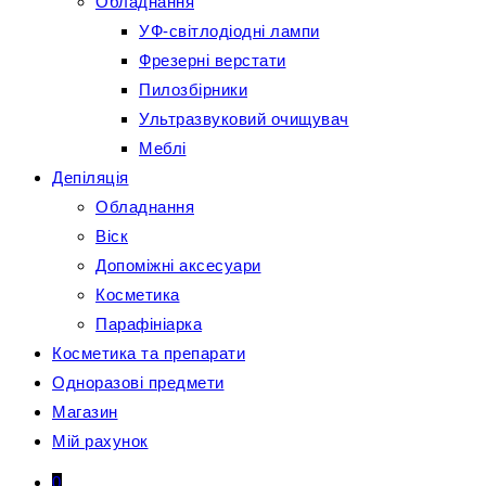
Обладнання
УФ-світлодіодні лампи
Фрезерні верстати
Пилозбірники
Ультразвуковий очищувач
Меблі
Депіляція
Обладнання
Віск
Допоміжні аксесуари
Косметика
Парафініарка
Косметика та препарати
Одноразові предмети
Магазин
Мій рахунок
0