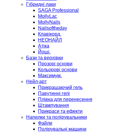
Гібридні лаки
SAGA Professional
MollyLac
MollyNails
Nailsoftheday
Клавікорд.
НЕОНАЙЛ
Атіка
Йоші.
Бази та верхівки
Прозорі основи
Кольорові основи
Максимум.
Нейл-арт
Прикрашаючий гель
Павутинні гелі
Плівка для перенесення
Штампування
Прикраси та ефекти
Напилки та полірувальники
Файли
Полірувальні машини