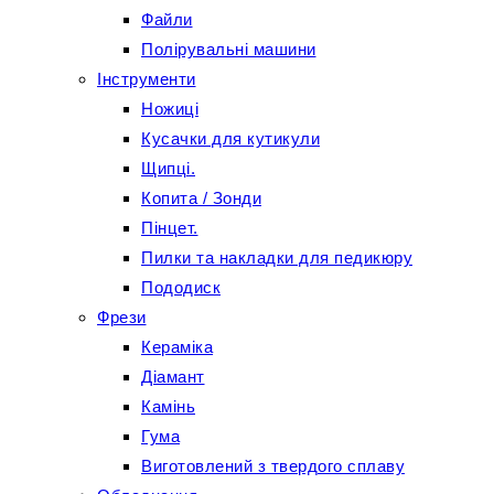
Файли
Полірувальні машини
Інструменти
Ножиці
Кусачки для кутикули
Щипці.
Копита / Зонди
Пінцет.
Пилки та накладки для педикюру
Пододиск
Фрези
Кераміка
Діамант
Камінь
Гума
Виготовлений з твердого сплаву