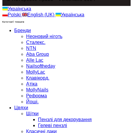
Українська
Polski
English (UK)
Українська
Категорії товарів
Бренди
Неоновий ніготь
Сталекс.
NTN
Aba Group
Alle Lac
Nailsoftheday
MollyLac
Клавікорд.
Атіка
MollyNails
Реформа
Йоші.
Цвяхи
Щітки
Пензлі для декорування
Гелеві пензлі
Класичні лаки