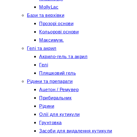
MollyLac
Бази та верхівки
Прозорі основи
Кольорові основи
Максимум.
Гелі та акрил
Акрило-гель та акрил
Гелі
Пляшковий гель
Рідини та препарати
Ацетон / Ремувер
Прибиральник
Рідини
Олії для кутикули
Грунтовка
Засоби для видалення кутикули