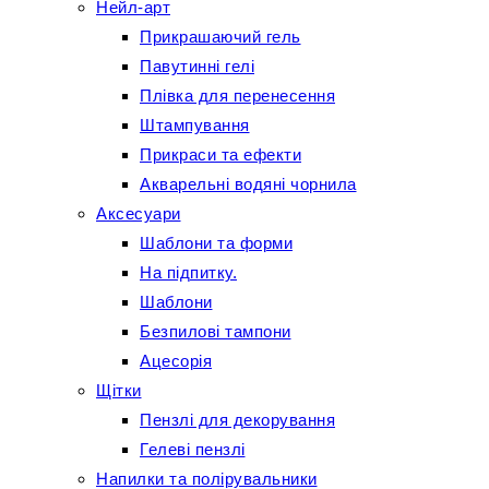
Нейл-арт
Прикрашаючий гель
Павутинні гелі
Плівка для перенесення
Штампування
Прикраси та ефекти
Акварельні водяні чорнила
Аксесуари
Шаблони та форми
На підпитку.
Шаблони
Безпилові тампони
Ацесорія
Щітки
Пензлі для декорування
Гелеві пензлі
Напилки та полірувальники