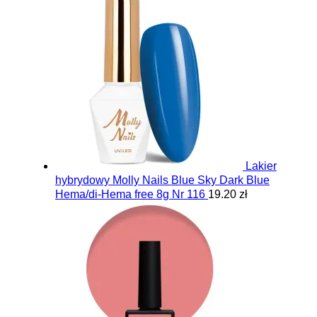
Lakier
hybrydowy Molly Nails Blue Sky Dark Blue
Hema/di-Hema free 8g Nr 116
19.20 zł