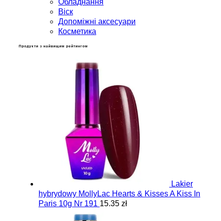
Обладнання
Віск
Допоміжні аксесуари
Косметика
Продукти з найвищим рейтингом
Lakier
hybrydowy MollyLac Hearts & Kisses A Kiss In
Paris 10g Nr 191
15.35 zł