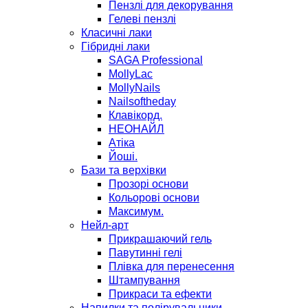
Пензлі для декорування
Гелеві пензлі
Класичні лаки
Гібридні лаки
SAGA Professional
MollyLac
MollyNails
Nailsoftheday
Клавікорд.
НЕОНАЙЛ
Атіка
Йоші.
Бази та верхівки
Прозорі основи
Кольорові основи
Максимум.
Нейл-арт
Прикрашаючий гель
Павутинні гелі
Плівка для перенесення
Штампування
Прикраси та ефекти
Напилки та полірувальники