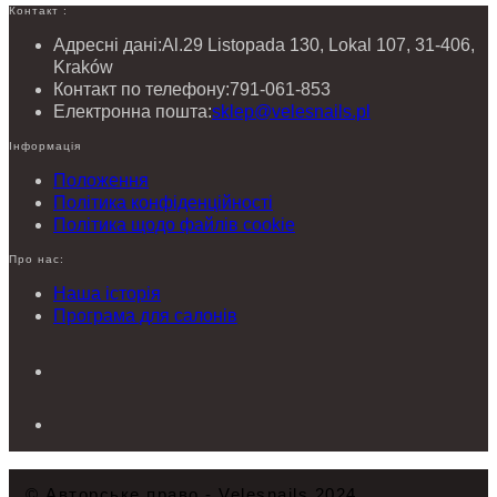
Контакт :
Адресні дані:
Al.29 Listopada 130, Lokal 107, 31-406,
Kraków
Контакт по телефону:
791-061-853
Відкриється
Електронна пошта:
sklep@velesnails.pl
у
Інформація
вашому
застосунку
Положення
Політика конфіденційності
Політика щодо файлів cookie
Про нас:
Наша історія
Програма для салонів
© Авторське право - Velesnails 2024