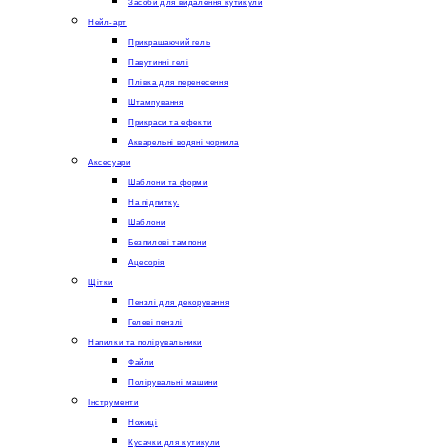
Засоби для видалення кутикули
Нейл-арт
Прикрашаючий гель
Павутинні гелі
Плівка для перенесення
Штампування
Прикраси та ефекти
Акварельні водяні чорнила
Аксесуари
Шаблони та форми
На підпитку.
Шаблони
Безпилові тампони
Ацесорія
Щітки
Пензлі для декорування
Гелеві пензлі
Напилки та полірувальники
Файли
Полірувальні машини
Інструменти
Ножиці
Кусачки для кутикули