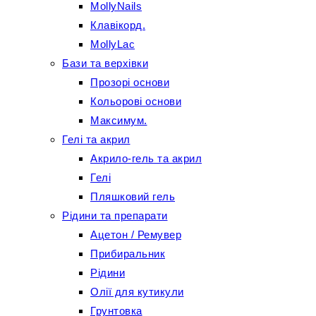
MollyNails
Клавікорд.
MollyLac
Бази та верхівки
Прозорі основи
Кольорові основи
Максимум.
Гелі та акрил
Акрило-гель та акрил
Гелі
Пляшковий гель
Рідини та препарати
Ацетон / Ремувер
Прибиральник
Рідини
Олії для кутикули
Грунтовка