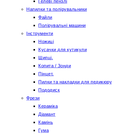
Гелеві пензлі
Напилки та полірувальники
Файли
Полірувальні машини
Інструменти
Ножиці
Кусачки для кутикули
Щипці.
Копита / Зонди
Пінцет.
Пилки та накладки для педикюру
Пододиск
Фрези
Кераміка
Діамант
Камінь
Гума