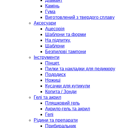
Діамант
Камінь
Гума
Виготовлений з твердого сплаву
Аксесуари
Ацесорія
Шаблони та форми
На підпитку.
Шаблони
Безпилові тампони
Інструменти
Пінцет.
Пилки та накладки для педикюру
Пододиск
Ножиці
Кусачки для кутикули
Копита / Зонди
Гелі та акрил
Пляшковий гель
Акрило-гель та акрил
Гелі
Рідини та препарати
Прибиральник