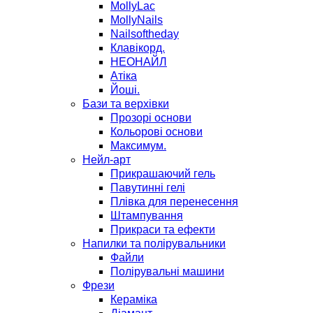
MollyLac
MollyNails
Nailsoftheday
Клавікорд.
НЕОНАЙЛ
Атіка
Йоші.
Бази та верхівки
Прозорі основи
Кольорові основи
Максимум.
Нейл-арт
Прикрашаючий гель
Павутинні гелі
Плівка для перенесення
Штампування
Прикраси та ефекти
Напилки та полірувальники
Файли
Полірувальні машини
Фрези
Кераміка