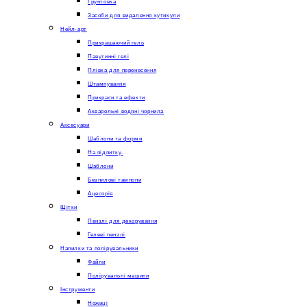
Грунтовка
Засоби для видалення кутикули
Нейл-арт
Прикрашаючий гель
Павутинні гелі
Плівка для перенесення
Штампування
Прикраси та ефекти
Акварельні водяні чорнила
Аксесуари
Шаблони та форми
На підпитку.
Шаблони
Безпилові тампони
Ацесорія
Щітки
Пензлі для декорування
Гелеві пензлі
Напилки та полірувальники
Файли
Полірувальні машини
Інструменти
Ножиці