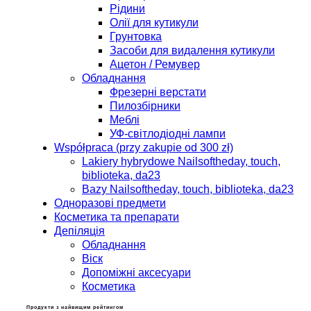
Рідини
Олії для кутикули
Грунтовка
Засоби для видалення кутикули
Ацетон / Ремувер
Обладнання
Фрезерні верстати
Пилозбірники
Меблі
УФ-світлодіодні лампи
Współpraca (przy zakupie od 300 zł)
Lakiery hybrydowe Nailsoftheday, touch,
biblioteka, da23
Bazy Nailsoftheday, touch, biblioteka, da23
Одноразові предмети
Косметика та препарати
Депіляція
Обладнання
Віск
Допоміжні аксесуари
Косметика
Продукти з найвищим рейтингом