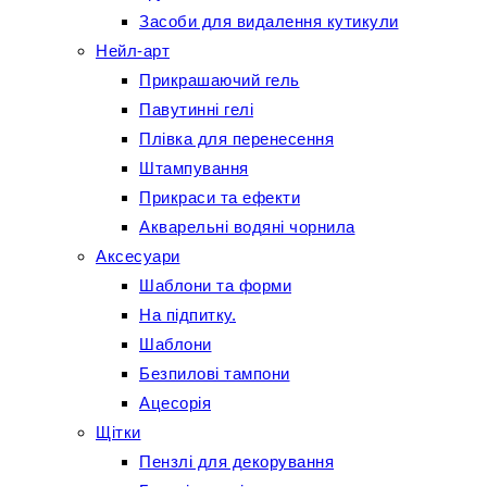
Засоби для видалення кутикули
Нейл-арт
Прикрашаючий гель
Павутинні гелі
Плівка для перенесення
Штампування
Прикраси та ефекти
Акварельні водяні чорнила
Аксесуари
Шаблони та форми
На підпитку.
Шаблони
Безпилові тампони
Ацесорія
Щітки
Пензлі для декорування