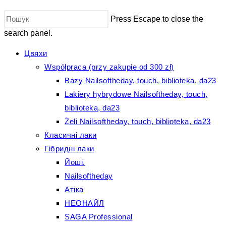
Press Escape to close the
search panel.
Цвяхи
Współpraca (przy zakupie od 300 zł)
Bazy Nailsoftheday, touch, biblioteka, da23
Lakiery hybrydowe Nailsoftheday, touch,
biblioteka, da23
Żeli Nailsoftheday, touch, biblioteka, da23
Класичні лаки
Гібридні лаки
Йоші.
Nailsoftheday
Атіка
НЕОНАЙЛ
SAGA Professional