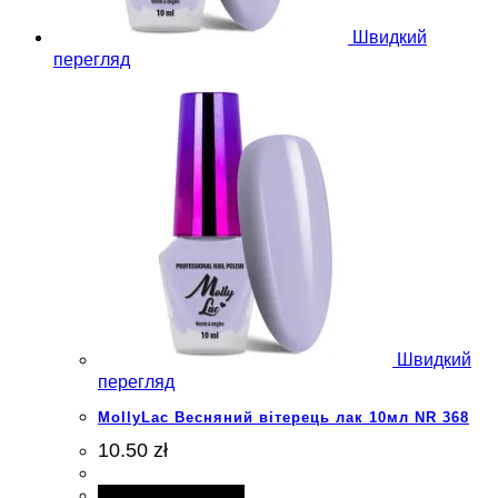
Швидкий
перегляд
Швидкий
перегляд
MollyLac Весняний вітерець лак 10мл NR 368
10.50 zł
Додати в кошик