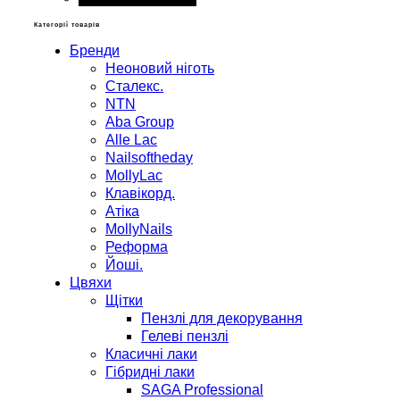
Категорії товарів
Бренди
Неоновий ніготь
Сталекс.
NTN
Aba Group
Alle Lac
Nailsoftheday
MollyLac
Клавікорд.
Атіка
MollyNails
Реформа
Йоші.
Цвяхи
Щітки
Пензлі для декорування
Гелеві пензлі
Класичні лаки
Гібридні лаки
SAGA Professional