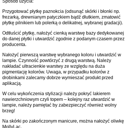
Sposób użycia:
Przygotować płytkę paznokcia (odsunąć skórki i błonki np.
frezarką, drewnianym patyczkiem bądź dłutkiem, zmatowić
płytkę pilnikiem lub polerką o delikatnej, wybranej gradacji).
Odtłuścić płytkę, nałożyć cienką warstwę bazy dedykowanej
do danej płytki i utwardzić zgodnie z podanym czasem przez
producenta.
Nałożyć pierwszą warstwę wybranego koloru i utwardzić w
lampie. Czynność powtórzyć z drugą warstwą. Należy
nakładać ultracienkie warstwy ze względu na duża
pigmentację kolorów. Uwaga, w przypadku kolorów z
drobinkami zalecamy dobrze wymieszać produkt przed
aplikacją.
W celu wykończenia stylizacji należy pokryć lakierem
nawierzchniowym czyli topem – kolejny raz utwardzić w
lampie, należy pamiętać by zabezpieczyć również wolny
brzeg!
Na skórki po zakończonym manicure, można nałożyć oliwkę
MollyLac.