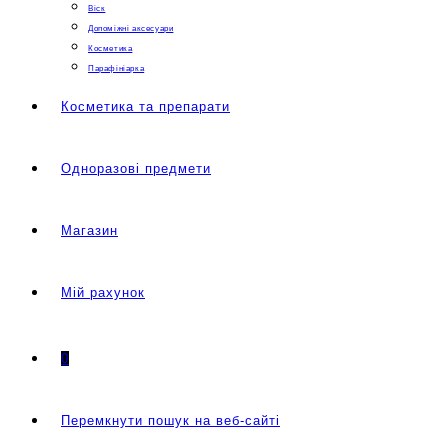
Віск
Допоміжні аксесуари
Косметика
Парафініарка
Косметика та препарати
Одноразові предмети
Магазин
Мій рахунок
0
Перемкнути пошук на веб-сайті