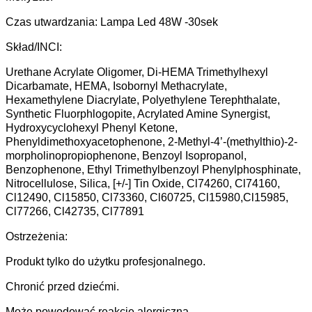
Czas utwardzania: Lampa Led 48W -30sek
Skład/INCI:
Urethane Acrylate Oligomer, Di-HEMA Trimethylhexyl
Dicarbamate, HEMA, Isobornyl Methacrylate,
Hexamethylene Diacrylate, Polyethylene Terephthalate,
Synthetic Fluorphlogopite, Acrylated Amine Synergist,
Hydroxycyclohexyl Phenyl Ketone,
Phenyldimethoxyacetophenone, 2-Methyl-4’-(methylthio)-2-
morpholinopropiophenone, Benzoyl Isopropanol,
Benzophenone, Ethyl Trimethylbenzoyl Phenylphosphinate,
Nitrocellulose, Silica, [+/-] Tin Oxide, Cl74260, Cl74160,
Cl12490, Cl15850, Cl73360, Cl60725, Cl15980,Cl15985,
Cl77266, Cl42735, Cl77891
Ostrzeżenia:
Produkt tylko do użytku profesjonalnego.
Chronić przed dziećmi.
Może powodować reakcję alergiczną.