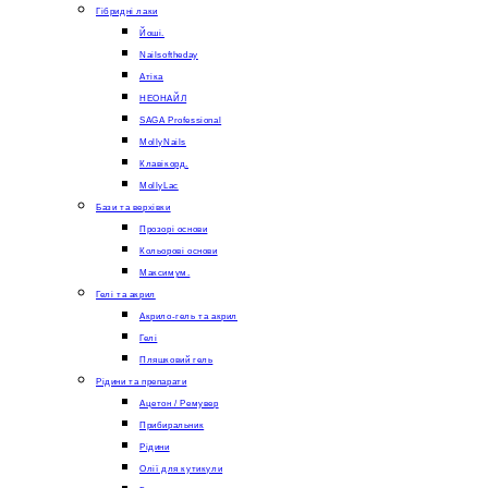
Гібридні лаки
Йоші.
Nailsoftheday
Атіка
НЕОНАЙЛ
SAGA Professional
MollyNails
Клавікорд.
MollyLac
Бази та верхівки
Прозорі основи
Кольорові основи
Максимум.
Гелі та акрил
Акрило-гель та акрил
Гелі
Пляшковий гель
Рідини та препарати
Ацетон / Ремувер
Прибиральник
Рідини
Олії для кутикули