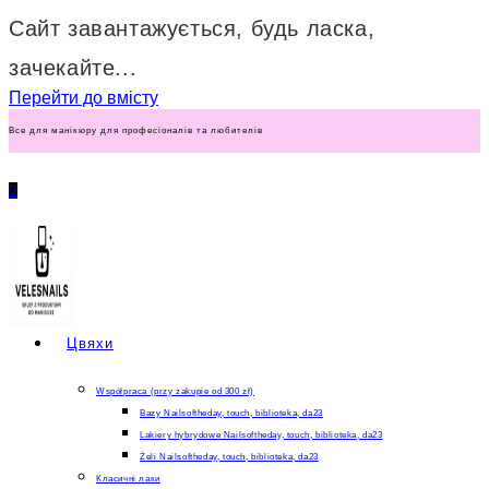
Сайт завантажується, будь ласка,
зачекайте...
Перейти до вмісту
Все для манікюру для професіоналів та любителів
0
Цвяхи
Współpraca (przy zakupie od 300 zł)
Bazy Nailsoftheday, touch, biblioteka, da23
Lakiery hybrydowe Nailsoftheday, touch, biblioteka, da23
Żeli Nailsoftheday, touch, biblioteka, da23
Класичні лаки