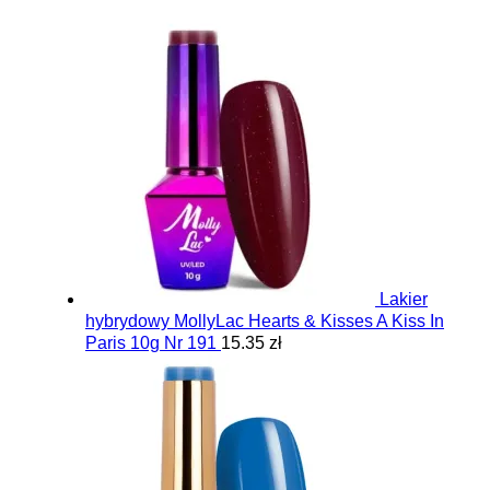
Lakier
hybrydowy MollyLac Hearts & Kisses A Kiss In
Paris 10g Nr 191
15.35 zł