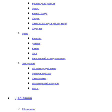
Кусачки для кутикули
Щипці.
Копита / Зонди
Пінцет.
Пилки та накладки для педикюру
Пододиск
Фрези
Кераміка
Діамант
Камінь
Гума
Виготовлений з твердого сплаву
Обладнання
УФ-світлодіодні лампи
Фрезерні верстати
Пилозбірники
Ультразвуковий очищувач
Меблі
Депіляція
Обладнання