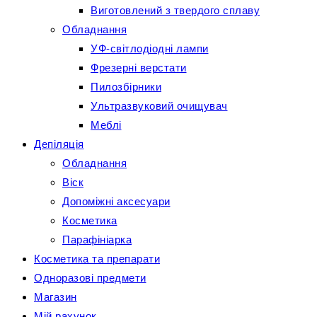
Виготовлений з твердого сплаву
Обладнання
УФ-світлодіодні лампи
Фрезерні верстати
Пилозбірники
Ультразвуковий очищувач
Меблі
Депіляція
Обладнання
Віск
Допоміжні аксесуари
Косметика
Парафініарка
Косметика та препарати
Одноразові предмети
Магазин
Мій рахунок