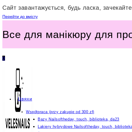
Сайт завантажується, будь ласка, зачекайте.
Перейти до вмісту
Все для манікюру для пр
0
Цвяхи
Współpraca (przy zakupie od 300 zł)
Bazy Nailsoftheday, touch, biblioteka, da23
Lakiery hybrydowe Nailsoftheday, touch, bibliotek