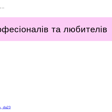
..
офесіоналів та любителів
a, da23