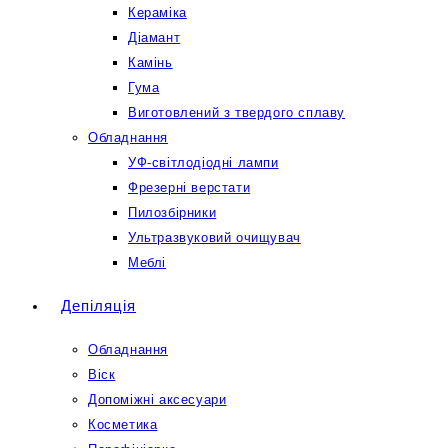
Кераміка
Діамант
Камінь
Гума
Виготовлений з твердого сплаву
Обладнання
УФ-світлодіодні лампи
Фрезерні верстати
Пилозбірники
Ультразвуковий очищувач
Меблі
Депіляція
Обладнання
Віск
Допоміжні аксесуари
Косметика