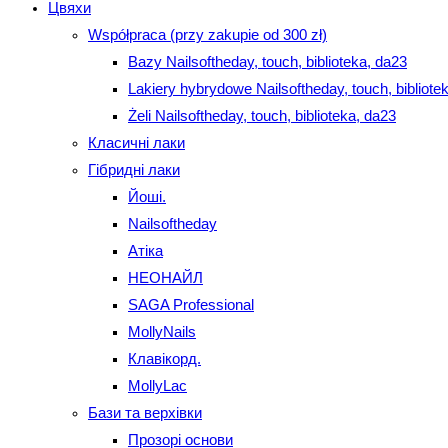
Цвяхи
Współpraca (przy zakupie od 300 zł)
Bazy Nailsoftheday, touch, biblioteka, da23
Lakiery hybrydowe Nailsoftheday, touch, bibliote
Żeli Nailsoftheday, touch, biblioteka, da23
Класичні лаки
Гібридні лаки
Йоші.
Nailsoftheday
Атіка
НЕОНАЙЛ
SAGA Professional
MollyNails
Клавікорд.
MollyLac
Бази та верхівки
Прозорі основи