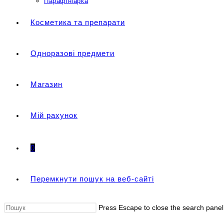
Парафініарка
Косметика та препарати
Одноразові предмети
Магазин
Мій рахунок
0
Перемкнути пошук на веб-сайті
Press Escape to close the search panel