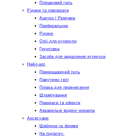
Пляшковий гель
Рідини та препарати
Ацетон / Ремувер
Прибиральник
Рідини
Олії для кутикули
Грунтовка
Засоби для видалення кутикули
Нейл-арт
Прикрашаючий гель
Павутинні гелі
Плівка для перенесення
Штампування
Прикраси та ефекти
Акварельні водяні чорнила
Аксесуари
Шаблони та форми
На підпитку.