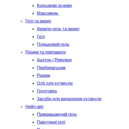
Кольорові основи
Максимум.
Гелі та акрил
Акрило-гель та акрил
Гелі
Пляшковий гель
Рідини та препарати
Ацетон / Ремувер
Прибиральник
Рідини
Олії для кутикули
Грунтовка
Засоби для видалення кутикули
Нейл-арт
Прикрашаючий гель
Павутинні гелі