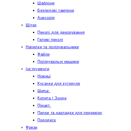
Шаблони
Безпилові тампони
Ацесорія
Щітки
Пензлі для декорування
Гелеві пензлі
Напилки та полірувальники
Файли
Полірувальні машини
Інструменти
Ножиці
Кусачки для кутикули
Щипці.
Копита / Зонди
Пінцет.
Пилки та накладки для педикюру
Пододиск
Фрези