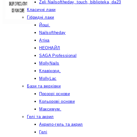
Żeli Nailsoftheday, touch, biblioteka, da23
Класичні лаки
Гібридні лаки
Йоші.
Nailsoftheday
Атіка
НЕОНАЙЛ
SAGA Professional
MollyNails
Клавікорд.
MollyLac
Бази та верхівки
Прозорі основи
Кольорові основи
Максимум.
Гелі та акрил
Акрило-гель та акрил
Гелі