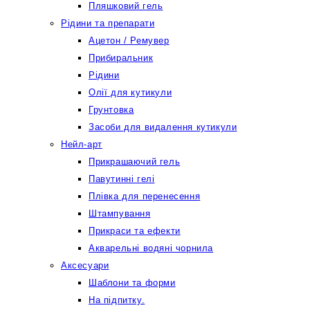
Пляшковий гель
Рідини та препарати
Ацетон / Ремувер
Прибиральник
Рідини
Олії для кутикули
Грунтовка
Засоби для видалення кутикули
Нейл-арт
Прикрашаючий гель
Павутинні гелі
Плівка для перенесення
Штампування
Прикраси та ефекти
Акварельні водяні чорнила
Аксесуари
Шаблони та форми
На підпитку.