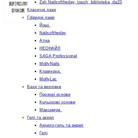
Żeli Nailsoftheday, touch, biblioteka, da23
Класичні лаки
Гібридні лаки
Йоші.
Nailsoftheday
Атіка
НЕОНАЙЛ
SAGA Professional
MollyNails
Клавікорд.
MollyLac
Бази та верхівки
Прозорі основи
Кольорові основи
Максимум.
Гелі та акрил
Акрило-гель та акрил
Гелі