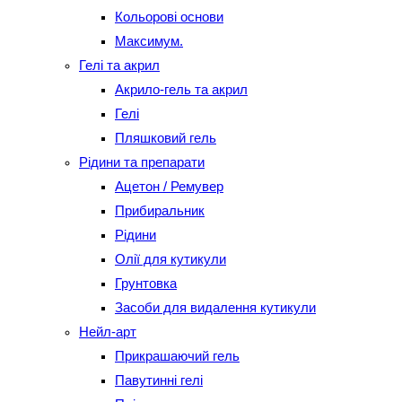
Кольорові основи
Максимум.
Гелі та акрил
Акрило-гель та акрил
Гелі
Пляшковий гель
Рідини та препарати
Ацетон / Ремувер
Прибиральник
Рідини
Олії для кутикули
Грунтовка
Засоби для видалення кутикули
Нейл-арт
Прикрашаючий гель
Павутинні гелі