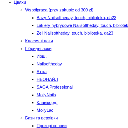
Цвяхи
Współpraca (przy zakupie od 300 zł)
Bazy Nailsoftheday, touch, biblioteka, da23
Lakiery hybrydowe Nailsoftheday, touch, bibliote
Żeli Nailsoftheday, touch, biblioteka, da23
Класичні лаки
Гібридні лаки
Йоші.
Nailsoftheday
Атіка
НЕОНАЙЛ
SAGA Professional
MollyNails
Клавікорд.
MollyLac
Бази та верхівки
Прозорі основи