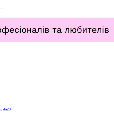
..
офесіоналів та любителів
a, da23