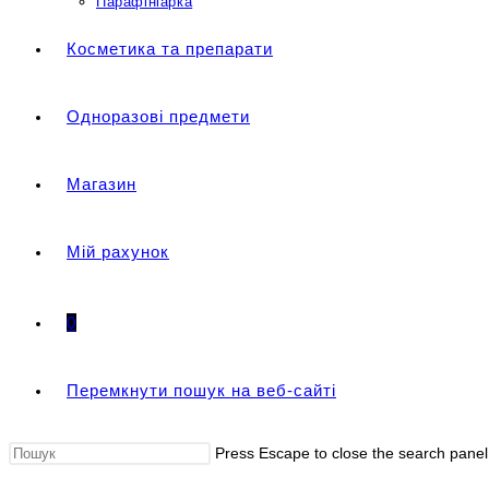
Парафініарка
Косметика та препарати
Одноразові предмети
Магазин
Мій рахунок
0
Перемкнути пошук на веб-сайті
Press Escape to close the search panel