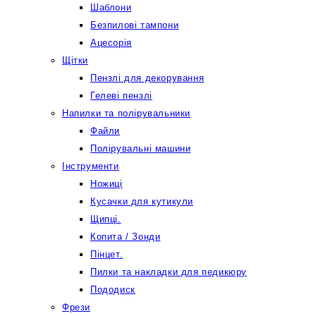
Шаблони
Безпилові тампони
Ацесорія
Щітки
Пензлі для декорування
Гелеві пензлі
Напилки та полірувальники
Файли
Полірувальні машини
Інструменти
Ножиці
Кусачки для кутикули
Щипці.
Копита / Зонди
Пінцет.
Пилки та накладки для педикюру
Пододиск
Фрези