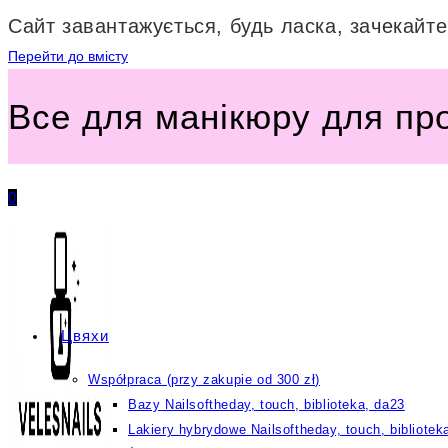
Сайт завантажується, будь ласка, зачекайте.
Перейти до вмісту
Все для манікюру для пр
0
Цвяхи
Współpraca (przy zakupie od 300 zł)
Bazy Nailsoftheday, touch, biblioteka, da23
Lakiery hybrydowe Nailsoftheday, touch, bibliotek