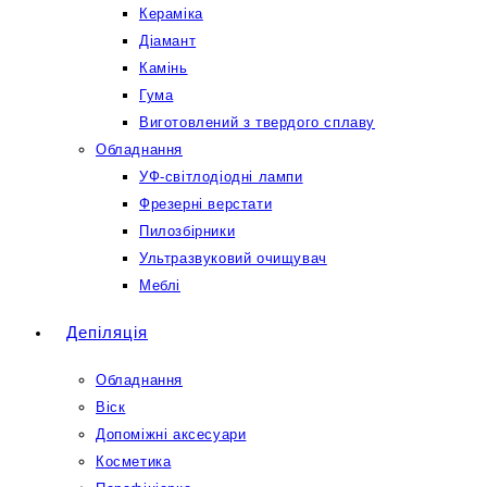
Кераміка
Діамант
Камінь
Гума
Виготовлений з твердого сплаву
Обладнання
УФ-світлодіодні лампи
Фрезерні верстати
Пилозбірники
Ультразвуковий очищувач
Меблі
Депіляція
Обладнання
Віск
Допоміжні аксесуари
Косметика