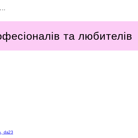
..
офесіоналів та любителів
a, da23