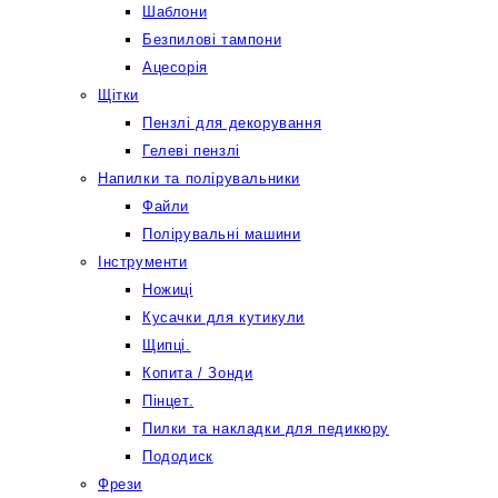
Шаблони
Безпилові тампони
Ацесорія
Щітки
Пензлі для декорування
Гелеві пензлі
Напилки та полірувальники
Файли
Полірувальні машини
Інструменти
Ножиці
Кусачки для кутикули
Щипці.
Копита / Зонди
Пінцет.
Пилки та накладки для педикюру
Пододиск
Фрези