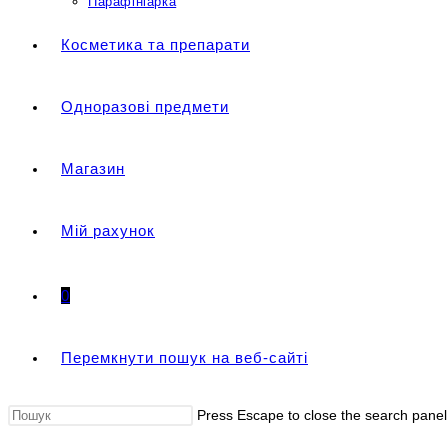
Парафініарка
Косметика та препарати
Одноразові предмети
Магазин
Мій рахунок
0
Перемкнути пошук на веб-сайті
Press Escape to close the search panel