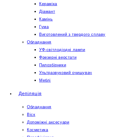
Кераміка
Діамант
Камінь
Гума
Виготовлений з твердого сплаву
Обладнання
УФ-світлодіодні лампи
Фрезерні верстати
Пилозбірники
Ультразвуковий очищувач
Меблі
Депіляція
Обладнання
Віск
Допоміжні аксесуари
Косметика