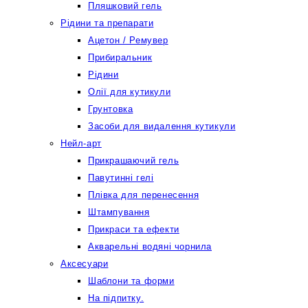
Пляшковий гель
Рідини та препарати
Ацетон / Ремувер
Прибиральник
Рідини
Олії для кутикули
Грунтовка
Засоби для видалення кутикули
Нейл-арт
Прикрашаючий гель
Павутинні гелі
Плівка для перенесення
Штампування
Прикраси та ефекти
Акварельні водяні чорнила
Аксесуари
Шаблони та форми
На підпитку.