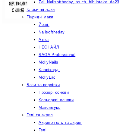
Żeli Nailsoftheday, touch, biblioteka, da23
Класичні лаки
Гібридні лаки
Йоші.
Nailsoftheday
Атіка
НЕОНАЙЛ
SAGA Professional
MollyNails
Клавікорд.
MollyLac
Бази та верхівки
Прозорі основи
Кольорові основи
Максимум.
Гелі та акрил
Акрило-гель та акрил
Гелі