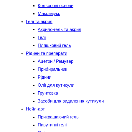
Кольорові основи
Максимум.
Гелі та акрил
Акрило-гель та акрил
Гелі
Пляшковий гель
Рідини та препарати
Ацетон / Ремувер
Прибиральник
Рідини
Олії для кутикули
Грунтовка
Засоби для видалення кутикули
Нейл-арт
Прикрашаючий гель
Павутинні гелі