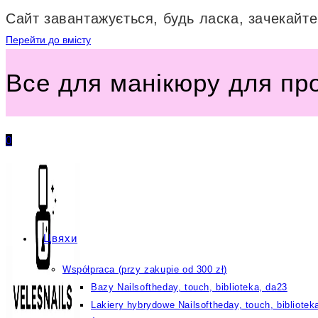
Сайт завантажується, будь ласка, зачекайте.
Перейти до вмісту
Все для манікюру для пр
0
Цвяхи
Współpraca (przy zakupie od 300 zł)
Bazy Nailsoftheday, touch, biblioteka, da23
Lakiery hybrydowe Nailsoftheday, touch, bibliotek