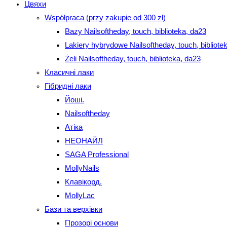
Цвяхи
Współpraca (przy zakupie od 300 zł)
Bazy Nailsoftheday, touch, biblioteka, da23
Lakiery hybrydowe Nailsoftheday, touch, bibliote
Żeli Nailsoftheday, touch, biblioteka, da23
Класичні лаки
Гібридні лаки
Йоші.
Nailsoftheday
Атіка
НЕОНАЙЛ
SAGA Professional
MollyNails
Клавікорд.
MollyLac
Бази та верхівки
Прозорі основи