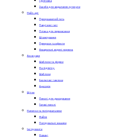
Грунтовка
Засоби для видалення кутикули
Нейл-арт
Прикрашаючий гель
Павутинні гелі
Плівка для перенесення
Штампування
Прикраси та ефекти
Акварельні водяні чорнила
Аксесуари
Шаблони та форми
На підпитку.
Шаблони
Безпилові тампони
Ацесорія
Щітки
Пензлі для декорування
Гелеві пензлі
Напилки та полірувальники
Файли
Полірувальні машини
Інструменти
Ножиці