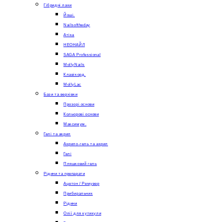
Гібридні лаки
Йоші.
Nailsoftheday
Атіка
НЕОНАЙЛ
SAGA Professional
MollyNails
Клавікорд.
MollyLac
Бази та верхівки
Прозорі основи
Кольорові основи
Максимум.
Гелі та акрил
Акрило-гель та акрил
Гелі
Пляшковий гель
Рідини та препарати
Ацетон / Ремувер
Прибиральник
Рідини
Олії для кутикули