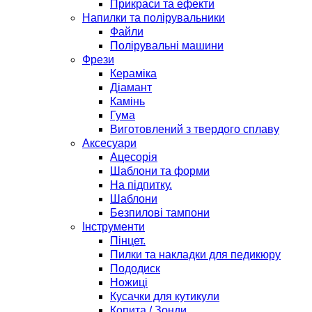
Прикраси та ефекти
Напилки та полірувальники
Файли
Полірувальні машини
Фрези
Кераміка
Діамант
Камінь
Гума
Виготовлений з твердого сплаву
Аксесуари
Ацесорія
Шаблони та форми
На підпитку.
Шаблони
Безпилові тампони
Інструменти
Пінцет.
Пилки та накладки для педикюру
Пододиск
Ножиці
Кусачки для кутикули
Копита / Зонди