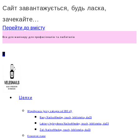
Сайт завантажується, будь ласка,
зачекайте...
Перейти до вмісту
Все для манікюру для професіоналів та любителів
0
Цвяхи
Współpraca (przy zakupie od 300 zł)
Bazy Nailsoftheday, touch, biblioteka, da23
Lakiery hybrydowe Nailsoftheday, touch, biblioteka, da23
Żeli Nailsoftheday, touch, biblioteka, da23
Класичні лаки