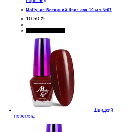
перегляд
MollyLac Весняний бриз лак 10 мл №67
10.50 zł
Додати в кошик
Швидкий
перегляд