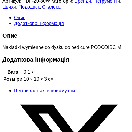
Артикул:
PDF-20-80W
Категорій:
Бренди
,
Інструменти
,
Цвяхи
,
Пододиск
,
Сталекс.
Опис
Додаткова інформація
Опис
Nakładki wymienne do dysku do pedicure PODODISC M
Додаткова інформація
Вага
0,1 кг
Розміри
10 × 10 × 3 см
Відкривається в новому вікні