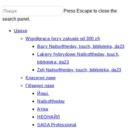
Press Escape to close the
search panel.
Цвяхи
Współpraca (przy zakupie od 300 zł)
Bazy Nailsoftheday, touch, biblioteka, da23
Lakiery hybrydowe Nailsoftheday, touch,
biblioteka, da23
Żeli Nailsoftheday, touch, biblioteka, da23
Класичні лаки
Гібридні лаки
Йоші.
Nailsoftheday
Атіка
НЕОНАЙЛ
SAGA Professional