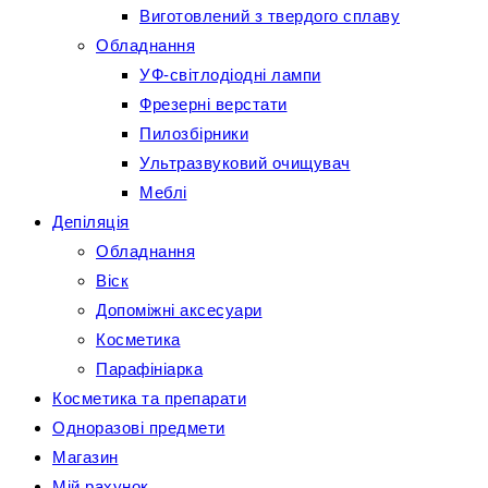
Виготовлений з твердого сплаву
Обладнання
УФ-світлодіодні лампи
Фрезерні верстати
Пилозбірники
Ультразвуковий очищувач
Меблі
Депіляція
Обладнання
Віск
Допоміжні аксесуари
Косметика
Парафініарка
Косметика та препарати
Одноразові предмети
Магазин
Мій рахунок