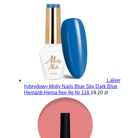
Lakier
hybrydowy Molly Nails Blue Sky Dark Blue
Hema/di-Hema free 8g Nr 116
19.20 zł