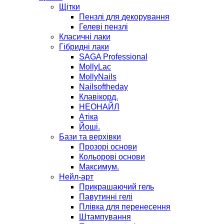
Щітки
Пензлі для декорування
Гелеві пензлі
Класичні лаки
Гібридні лаки
SAGA Professional
MollyLac
MollyNails
Nailsoftheday
Клавікорд.
НЕОНАЙЛ
Атіка
Йоші.
Бази та верхівки
Прозорі основи
Кольорові основи
Максимум.
Нейл-арт
Прикрашаючий гель
Павутинні гелі
Плівка для перенесення
Штампування