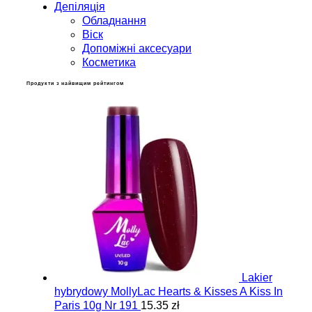
Депіляція
Обладнання
Віск
Допоміжні аксесуари
Косметика
Продукти з найвищим рейтингом
Lakier
hybrydowy MollyLac Hearts & Kisses A Kiss In
Paris 10g Nr 191
15.35 zł