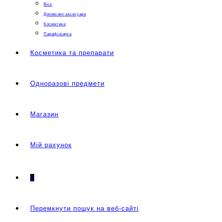
Віск
Допоміжні аксесуари
Косметика
Парафініарка
Косметика та препарати
Одноразові предмети
Магазин
Мій рахунок
0
Перемкнути пошук на веб-сайті