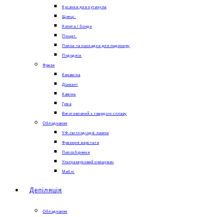
Кусачки для кутикули
Щипці.
Копита / Зонди
Пінцет.
Пилки та накладки для педикюру
Пододиск
Фрези
Кераміка
Діамант
Камінь
Гума
Виготовлений з твердого сплаву
Обладнання
УФ-світлодіодні лампи
Фрезерні верстати
Пилозбірники
Ультразвуковий очищувач
Меблі
Депіляція
Обладнання