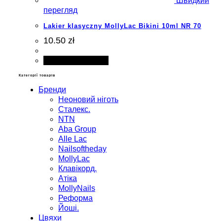
Швидкий
перегляд
Lakier klasyczny MollyLac Bikini 10ml NR 70
10.50 zł
Додати в кошик
Категорії товарів
Бренди
Неоновий ніготь
Сталекс.
NTN
Aba Group
Alle Lac
Nailsoftheday
MollyLac
Клавікорд.
Атіка
MollyNails
Реформа
Йоші.
Цвяхи