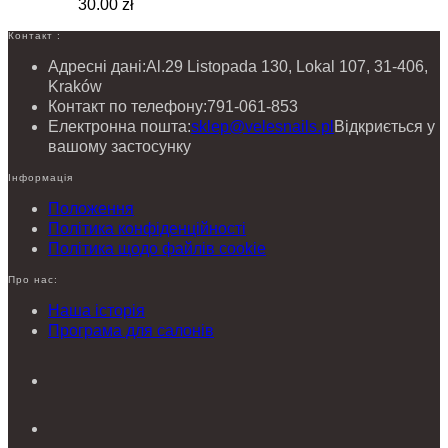
30.00 zł
Контакт :
Адресні дані:
Al.29 Listopada 130, Lokal 107, 31-406,
Kraków
Контакт по телефону:
791-061-853
Електронна пошта:
sklep@velesnails.pl
Відкриється у
вашому застосунку
Інформація
Положення
Політика конфіденційності
Політика щодо файлів cookie
Про нас:
Наша історія
Програма для салонів