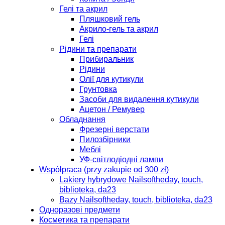
Гелі та акрил
Пляшковий гель
Акрило-гель та акрил
Гелі
Рідини та препарати
Прибиральник
Рідини
Олії для кутикули
Грунтовка
Засоби для видалення кутикули
Ацетон / Ремувер
Обладнання
Фрезерні верстати
Пилозбірники
Меблі
УФ-світлодіодні лампи
Współpraca (przy zakupie od 300 zł)
Lakiery hybrydowe Nailsoftheday, touch,
biblioteka, da23
Bazy Nailsoftheday, touch, biblioteka, da23
Одноразові предмети
Косметика та препарати