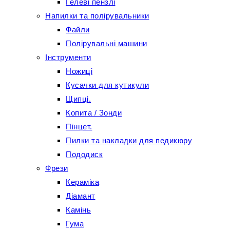
Гелеві пензлі
Напилки та полірувальники
Файли
Полірувальні машини
Інструменти
Ножиці
Кусачки для кутикули
Щипці.
Копита / Зонди
Пінцет.
Пилки та накладки для педикюру
Пододиск
Фрези
Кераміка
Діамант
Камінь
Гума