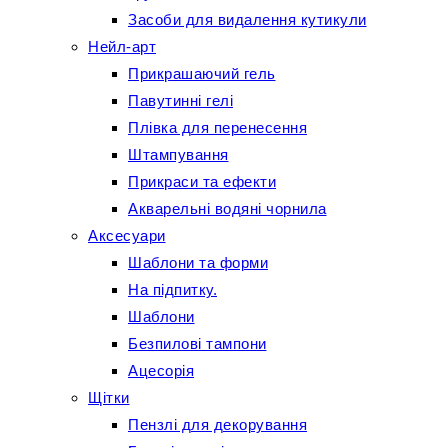
Засоби для видалення кутикули
Нейл-арт
Прикрашаючий гель
Павутинні гелі
Плівка для перенесення
Штампування
Прикраси та ефекти
Акварельні водяні чорнила
Аксесуари
Шаблони та форми
На підпитку.
Шаблони
Безпилові тампони
Ацесорія
Щітки
Пензлі для декорування