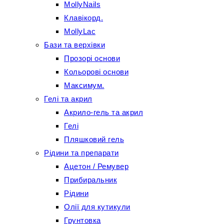
MollyNails
Клавікорд.
MollyLac
Бази та верхівки
Прозорі основи
Кольорові основи
Максимум.
Гелі та акрил
Акрило-гель та акрил
Гелі
Пляшковий гель
Рідини та препарати
Ацетон / Ремувер
Прибиральник
Рідини
Олії для кутикули
Грунтовка