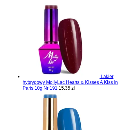
Lakier
hybrydowy MollyLac Hearts & Kisses A Kiss In
Paris 10g Nr 191
15.35 zł