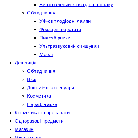
Виготовлений з твердого сплаву
Обладнання
УФ-світлодіодні лампи
Фрезерні верстати
Пилозбірники
Ультразвуковий очищувач
Меблі
Депіляція
Обладнання
Віск
Допоміжні аксесуари
Косметика
Парафініарка
Косметика та препарати
Одноразові предмети
Магазин
Мій рахунок