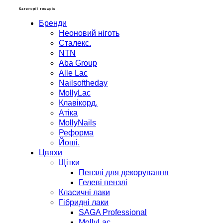
Категорії товарів
Бренди
Неоновий ніготь
Сталекс.
NTN
Aba Group
Alle Lac
Nailsoftheday
MollyLac
Клавікорд.
Атіка
MollyNails
Реформа
Йоші.
Цвяхи
Щітки
Пензлі для декорування
Гелеві пензлі
Класичні лаки
Гібридні лаки
SAGA Professional
MollyLac