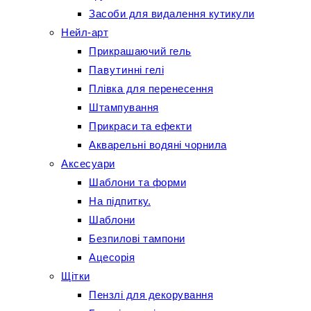
Засоби для видалення кутикули
Нейл-арт
Прикрашаючий гель
Павутинні гелі
Плівка для перенесення
Штампування
Прикраси та ефекти
Акварельні водяні чорнила
Аксесуари
Шаблони та форми
На підпитку.
Шаблони
Безпилові тампони
Ацесорія
Щітки
Пензлі для декорування