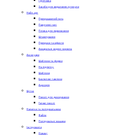
Грунтовка
Засоби для видалення кутикули
Нейл-арт
Прикрашаючий гель
Павутинні гелі
Плівка для перенесення
Штампування
Прикраси та ефекти
Акварельні водяні чорнила
Аксесуари
Шаблони та форми
На підпитку.
Шаблони
Безпилові тампони
Ацесорія
Щітки
Пензлі для декорування
Гелеві пензлі
Напилки та полірувальники
Файли
Полірувальні машини
Інструменти
Ножиці