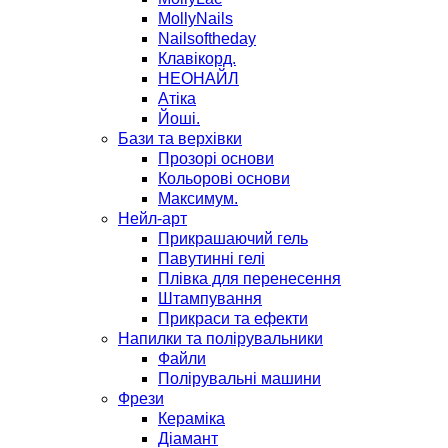
MollyNails
Nailsoftheday
Клавікорд.
НЕОНАЙЛ
Атіка
Йоші.
Бази та верхівки
Прозорі основи
Кольорові основи
Максимум.
Нейл-арт
Прикрашаючий гель
Павутинні гелі
Плівка для перенесення
Штампування
Прикраси та ефекти
Напилки та полірувальники
Файли
Полірувальні машини
Фрези
Кераміка
Діамант