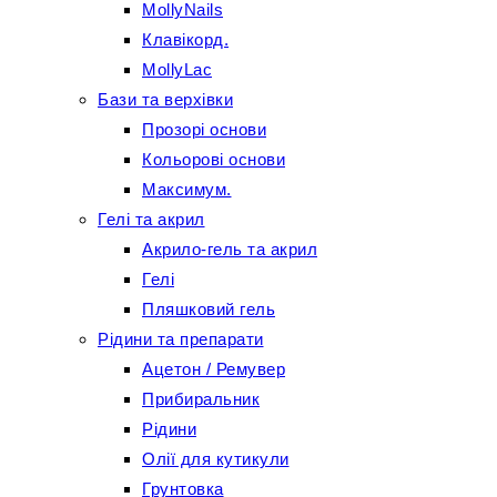
MollyNails
Клавікорд.
MollyLac
Бази та верхівки
Прозорі основи
Кольорові основи
Максимум.
Гелі та акрил
Акрило-гель та акрил
Гелі
Пляшковий гель
Рідини та препарати
Ацетон / Ремувер
Прибиральник
Рідини
Олії для кутикули
Грунтовка