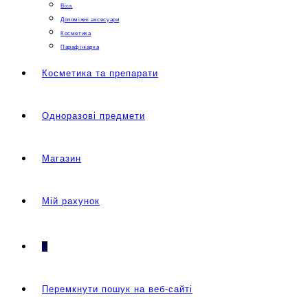
Віск
Допоміжні аксесуари
Косметика
Парафініарка
Косметика та препарати
Одноразові предмети
Магазин
Мій рахунок
0
Перемкнути пошук на веб-сайті