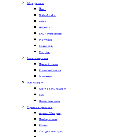
Гібридні лаки
Йоші.
Nailsoftheday
Атіка
НЕОНАЙЛ
SAGA Professional
MollyNails
Клавікорд.
MollyLac
Бази та верхівки
Прозорі основи
Кольорові основи
Максимум.
Гелі та акрил
Акрило-гель та акрил
Гелі
Пляшковий гель
Рідини та препарати
Ацетон / Ремувер
Прибиральник
Рідини
Олії для кутикули