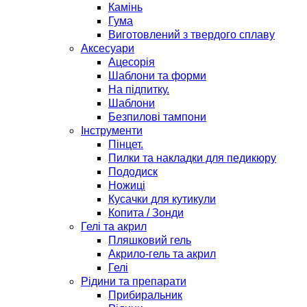
Камінь
Гума
Виготовлений з твердого сплаву
Аксесуари
Ацесорія
Шаблони та форми
На підпитку.
Шаблони
Безпилові тампони
Інструменти
Пінцет.
Пилки та накладки для педикюру
Пододиск
Ножиці
Кусачки для кутикули
Копита / Зонди
Гелі та акрил
Пляшковий гель
Акрило-гель та акрил
Гелі
Рідини та препарати
Прибиральник