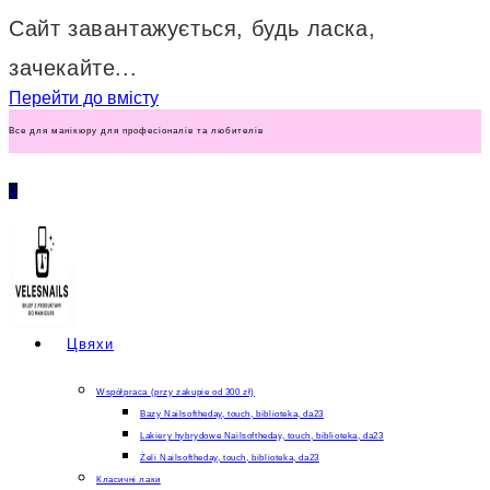
Сайт завантажується, будь ласка,
зачекайте...
Перейти до вмісту
Все для манікюру для професіоналів та любителів
0
Цвяхи
Współpraca (przy zakupie od 300 zł)
Bazy Nailsoftheday, touch, biblioteka, da23
Lakiery hybrydowe Nailsoftheday, touch, biblioteka, da23
Żeli Nailsoftheday, touch, biblioteka, da23
Класичні лаки