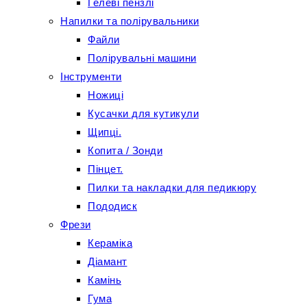
Гелеві пензлі
Напилки та полірувальники
Файли
Полірувальні машини
Інструменти
Ножиці
Кусачки для кутикули
Щипці.
Копита / Зонди
Пінцет.
Пилки та накладки для педикюру
Пододиск
Фрези
Кераміка
Діамант
Камінь
Гума