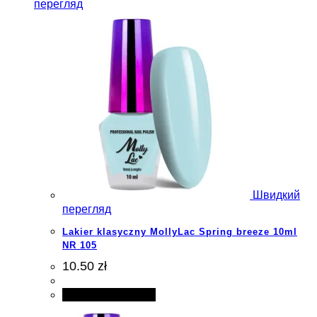
перегляд
Швидкий
перегляд
Lakier klasyczny MollyLac Spring breeze 10ml
NR 105
10.50 zł
Додати в кошик