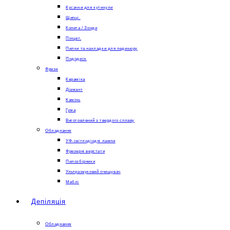
Кусачки для кутикули
Щипці.
Копита / Зонди
Пінцет.
Пилки та накладки для педикюру
Пододиск
Фрези
Кераміка
Діамант
Камінь
Гума
Виготовлений з твердого сплаву
Обладнання
УФ-світлодіодні лампи
Фрезерні верстати
Пилозбірники
Ультразвуковий очищувач
Меблі
Депіляція
Обладнання