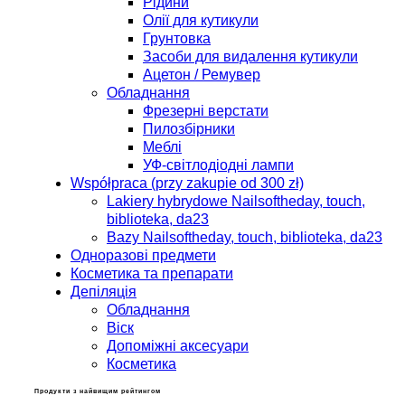
Рідини
Олії для кутикули
Грунтовка
Засоби для видалення кутикули
Ацетон / Ремувер
Обладнання
Фрезерні верстати
Пилозбірники
Меблі
УФ-світлодіодні лампи
Współpraca (przy zakupie od 300 zł)
Lakiery hybrydowe Nailsoftheday, touch,
biblioteka, da23
Bazy Nailsoftheday, touch, biblioteka, da23
Одноразові предмети
Косметика та препарати
Депіляція
Обладнання
Віск
Допоміжні аксесуари
Косметика
Продукти з найвищим рейтингом