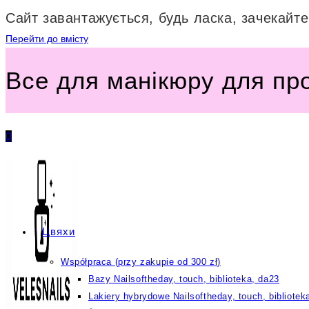
Сайт завантажується, будь ласка, зачекайте.
Перейти до вмісту
Все для манікюру для пр
0
Цвяхи
Współpraca (przy zakupie od 300 zł)
Bazy Nailsoftheday, touch, biblioteka, da23
Lakiery hybrydowe Nailsoftheday, touch, bibliotek