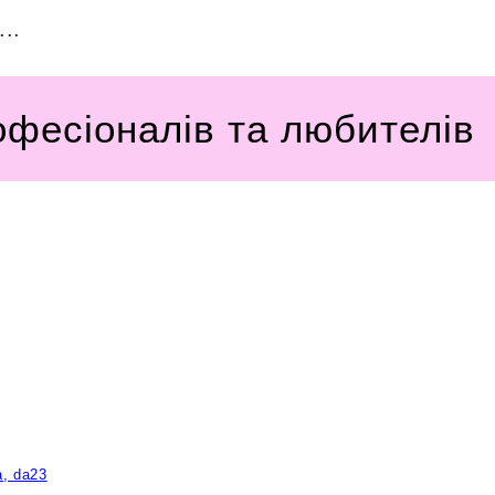
..
офесіоналів та любителів
a, da23