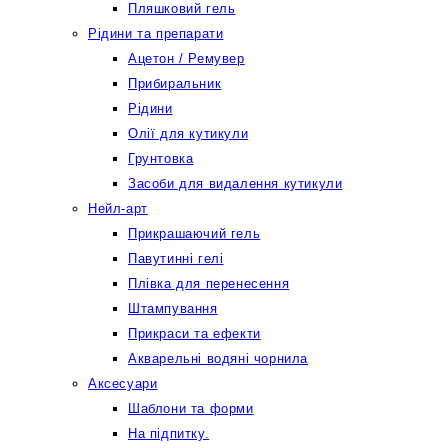
Пляшковий гель
Рідини та препарати
Ацетон / Ремувер
Прибиральник
Рідини
Олії для кутикули
Грунтовка
Засоби для видалення кутикули
Нейл-арт
Прикрашаючий гель
Павутинні гелі
Плівка для перенесення
Штампування
Прикраси та ефекти
Акварельні водяні чорнила
Аксесуари
Шаблони та форми
На підпитку.