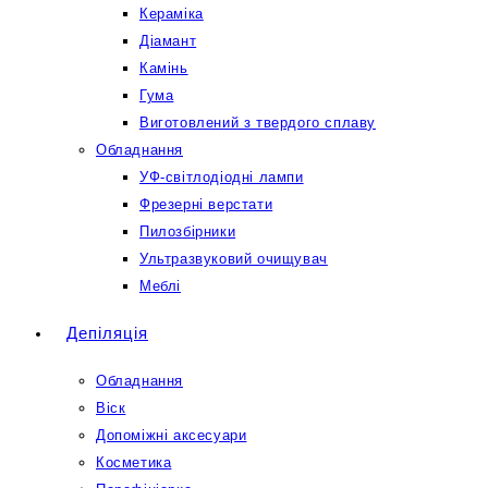
Кераміка
Діамант
Камінь
Гума
Виготовлений з твердого сплаву
Обладнання
УФ-світлодіодні лампи
Фрезерні верстати
Пилозбірники
Ультразвуковий очищувач
Меблі
Депіляція
Обладнання
Віск
Допоміжні аксесуари
Косметика