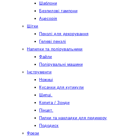
Шаблони
Безпилові тампони
Ацесорія
Щітки
Пензлі для декорування
Гелеві пензлі
Напилки та полірувальники
Файли
Полірувальні машини
Інструменти
Ножиці
Кусачки для кутикули
Щипці.
Копита / Зонди
Пінцет.
Пилки та накладки для педикюру
Пододиск
Фрези