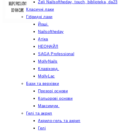
Żeli Nailsoftheday, touch, biblioteka, da23
Класичні лаки
Гібридні лаки
Йоші.
Nailsoftheday
Атіка
НЕОНАЙЛ
SAGA Professional
MollyNails
Клавікорд.
MollyLac
Бази та верхівки
Прозорі основи
Кольорові основи
Максимум.
Гелі та акрил
Акрило-гель та акрил
Гелі