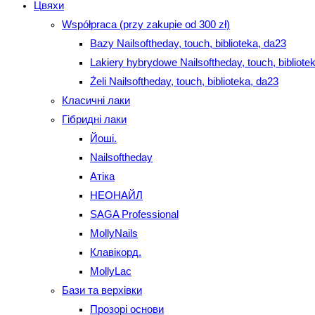
Цвяхи
Współpraca (przy zakupie od 300 zł)
Bazy Nailsoftheday, touch, biblioteka, da23
Lakiery hybrydowe Nailsoftheday, touch, bibliote
Żeli Nailsoftheday, touch, biblioteka, da23
Класичні лаки
Гібридні лаки
Йоші.
Nailsoftheday
Атіка
НЕОНАЙЛ
SAGA Professional
MollyNails
Клавікорд.
MollyLac
Бази та верхівки
Прозорі основи