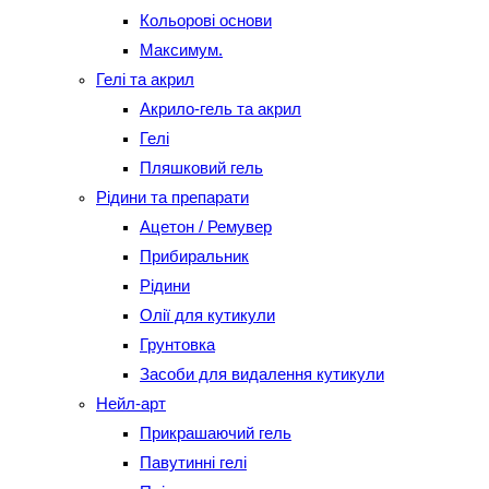
Кольорові основи
Максимум.
Гелі та акрил
Акрило-гель та акрил
Гелі
Пляшковий гель
Рідини та препарати
Ацетон / Ремувер
Прибиральник
Рідини
Олії для кутикули
Грунтовка
Засоби для видалення кутикули
Нейл-арт
Прикрашаючий гель
Павутинні гелі