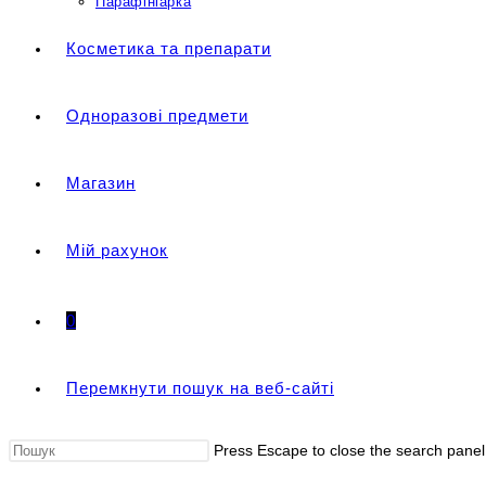
Парафініарка
Косметика та препарати
Одноразові предмети
Магазин
Мій рахунок
0
Перемкнути пошук на веб-сайті
Press Escape to close the search panel