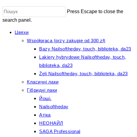
Press Escape to close the
search panel.
Цвяхи
Współpraca (przy zakupie od 300 zł)
Bazy Nailsoftheday, touch, biblioteka, da23
Lakiery hybrydowe Nailsoftheday, touch,
biblioteka, da23
Żeli Nailsoftheday, touch, biblioteka, da23
Класичні лаки
Гібридні лаки
Йоші.
Nailsoftheday
Атіка
НЕОНАЙЛ
SAGA Professional