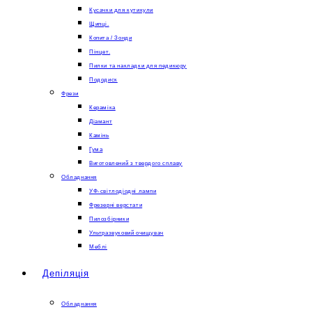
Кусачки для кутикули
Щипці.
Копита / Зонди
Пінцет.
Пилки та накладки для педикюру
Пододиск
Фрези
Кераміка
Діамант
Камінь
Гума
Виготовлений з твердого сплаву
Обладнання
УФ-світлодіодні лампи
Фрезерні верстати
Пилозбірники
Ультразвуковий очищувач
Меблі
Депіляція
Обладнання