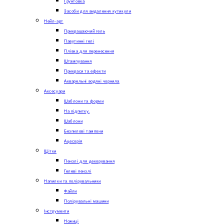
Грунтовка
Засоби для видалення кутикули
Нейл-арт
Прикрашаючий гель
Павутинні гелі
Плівка для перенесення
Штампування
Прикраси та ефекти
Акварельні водяні чорнила
Аксесуари
Шаблони та форми
На підпитку.
Шаблони
Безпилові тампони
Ацесорія
Щітки
Пензлі для декорування
Гелеві пензлі
Напилки та полірувальники
Файли
Полірувальні машини
Інструменти
Ножиці