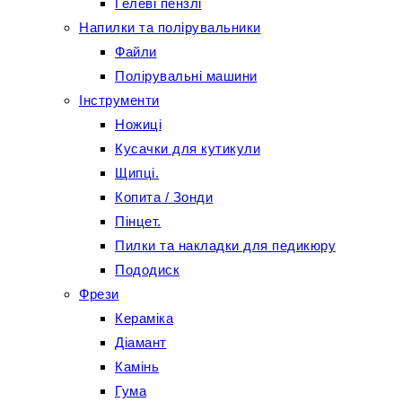
Гелеві пензлі
Напилки та полірувальники
Файли
Полірувальні машини
Інструменти
Ножиці
Кусачки для кутикули
Щипці.
Копита / Зонди
Пінцет.
Пилки та накладки для педикюру
Пододиск
Фрези
Кераміка
Діамант
Камінь
Гума