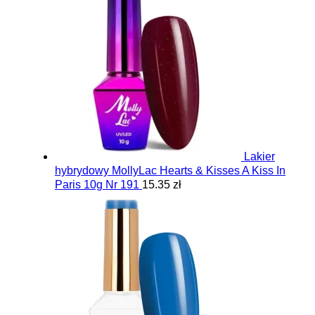
Lakier
hybrydowy MollyLac Hearts & Kisses A Kiss In
Paris 10g Nr 191
15.35 zł