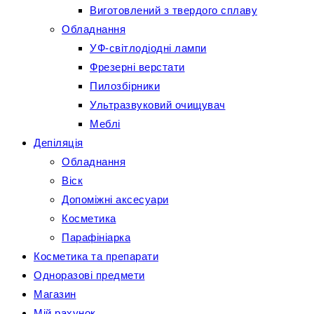
Виготовлений з твердого сплаву
Обладнання
УФ-світлодіодні лампи
Фрезерні верстати
Пилозбірники
Ультразвуковий очищувач
Меблі
Депіляція
Обладнання
Віск
Допоміжні аксесуари
Косметика
Парафініарка
Косметика та препарати
Одноразові предмети
Магазин
Мій рахунок