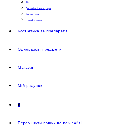
Віск
Допоміжні аксесуари
Косметика
Парафініарка
Косметика та препарати
Одноразові предмети
Магазин
Мій рахунок
0
Перемкнути пошук на веб-сайті