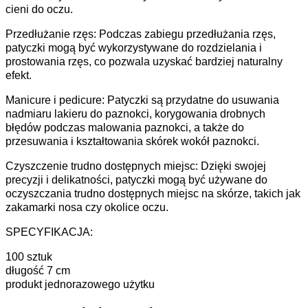
cieni do oczu.
Przedłużanie rzęs: Podczas zabiegu przedłużania rzęs,
patyczki mogą być wykorzystywane do rozdzielania i
prostowania rzęs, co pozwala uzyskać bardziej naturalny
efekt.
Manicure i pedicure: Patyczki są przydatne do usuwania
nadmiaru lakieru do paznokci, korygowania drobnych
błędów podczas malowania paznokci, a także do
przesuwania i kształtowania skórek wokół paznokci.
Czyszczenie trudno dostępnych miejsc: Dzięki swojej
precyzji i delikatności, patyczki mogą być używane do
oczyszczania trudno dostępnych miejsc na skórze, takich jak
zakamarki nosa czy okolice oczu.
SPECYFIKACJA:
100 sztuk
długość 7 cm
produkt jednorazowego użytku