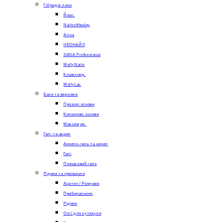
Гібридні лаки
Йоші.
Nailsoftheday
Атіка
НЕОНАЙЛ
SAGA Professional
MollyNails
Клавікорд.
MollyLac
Бази та верхівки
Прозорі основи
Кольорові основи
Максимум.
Гелі та акрил
Акрило-гель та акрил
Гелі
Пляшковий гель
Рідини та препарати
Ацетон / Ремувер
Прибиральник
Рідини
Олії для кутикули