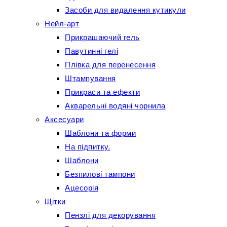
Засоби для видалення кутикули
Нейл-арт
Прикрашаючий гель
Павутинні гелі
Плівка для перенесення
Штампування
Прикраси та ефекти
Акварельні водяні чорнила
Аксесуари
Шаблони та форми
На підпитку.
Шаблони
Безпилові тампони
Ацесорія
Щітки
Пензлі для декорування