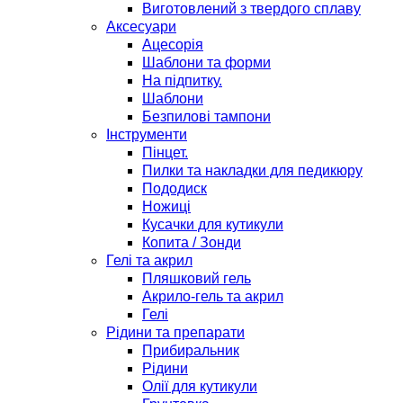
Виготовлений з твердого сплаву
Аксесуари
Ацесорія
Шаблони та форми
На підпитку.
Шаблони
Безпилові тампони
Інструменти
Пінцет.
Пилки та накладки для педикюру
Пододиск
Ножиці
Кусачки для кутикули
Копита / Зонди
Гелі та акрил
Пляшковий гель
Акрило-гель та акрил
Гелі
Рідини та препарати
Прибиральник
Рідини
Олії для кутикули