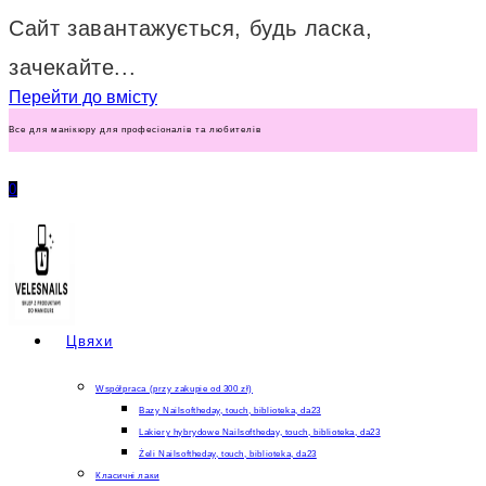
Сайт завантажується, будь ласка,
зачекайте...
Перейти до вмісту
Все для манікюру для професіоналів та любителів
0
Цвяхи
Współpraca (przy zakupie od 300 zł)
Bazy Nailsoftheday, touch, biblioteka, da23
Lakiery hybrydowe Nailsoftheday, touch, biblioteka, da23
Żeli Nailsoftheday, touch, biblioteka, da23
Класичні лаки