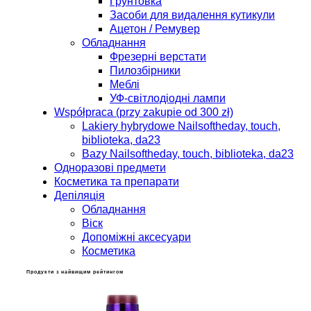
Грунтовка
Засоби для видалення кутикули
Ацетон / Ремувер
Обладнання
Фрезерні верстати
Пилозбірники
Меблі
УФ-світлодіодні лампи
Współpraca (przy zakupie od 300 zł)
Lakiery hybrydowe Nailsoftheday, touch,
biblioteka, da23
Bazy Nailsoftheday, touch, biblioteka, da23
Одноразові предмети
Косметика та препарати
Депіляція
Обладнання
Віск
Допоміжні аксесуари
Косметика
Продукти з найвищим рейтингом