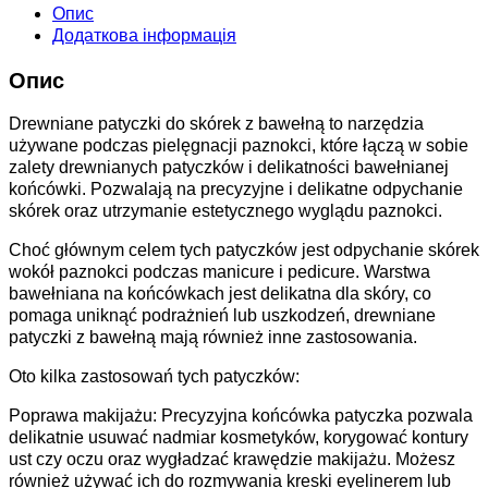
Опис
Додаткова інформація
Опис
Drewniane patyczki do skórek z bawełną to narzędzia
używane podczas pielęgnacji paznokci, które łączą w sobie
zalety drewnianych patyczków i delikatności bawełnianej
końcówki. Pozwalają na precyzyjne i delikatne odpychanie
skórek oraz utrzymanie estetycznego wyglądu paznokci.
Choć głównym celem tych patyczków jest odpychanie skórek
wokół paznokci podczas manicure i pedicure. Warstwa
bawełniana na końcówkach jest delikatna dla skóry, co
pomaga uniknąć podrażnień lub uszkodzeń, drewniane
patyczki z bawełną mają również inne zastosowania.
Oto kilka zastosowań tych patyczków:
Poprawa makijażu: Precyzyjna końcówka patyczka pozwala
delikatnie usuwać nadmiar kosmetyków, korygować kontury
ust czy oczu oraz wygładzać krawędzie makijażu. Możesz
również używać ich do rozmywania kreski eyelinerem lub