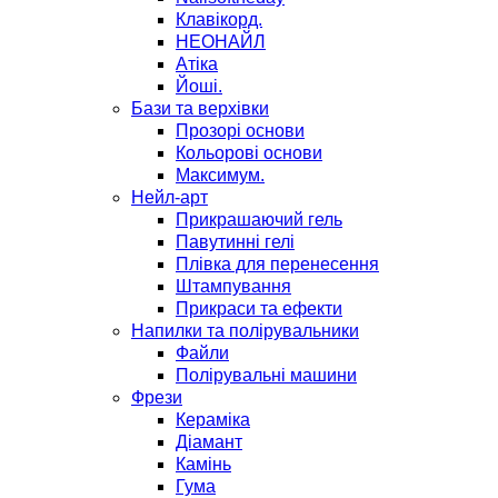
Клавікорд.
НЕОНАЙЛ
Атіка
Йоші.
Бази та верхівки
Прозорі основи
Кольорові основи
Максимум.
Нейл-арт
Прикрашаючий гель
Павутинні гелі
Плівка для перенесення
Штампування
Прикраси та ефекти
Напилки та полірувальники
Файли
Полірувальні машини
Фрези
Кераміка
Діамант
Камінь
Гума