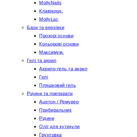
MollyNails
Клавікорд.
MollyLac
Бази та верхівки
Прозорі основи
Кольорові основи
Максимум.
Гелі та акрил
Акрило-гель та акрил
Гелі
Пляшковий гель
Рідини та препарати
Ацетон / Ремувер
Прибиральник
Рідини
Олії для кутикули
Грунтовка