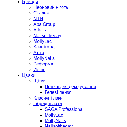
Бренди
Неоновий ніготь
Сталекс.
NTN
Aba Group
Alle Lac
Nailsoftheday
MollyLac
Клавікорд.
Атіка
MollyNails
Реформа
Йоші.
Цвяхи
Щітки
Пензлі для декорування
Гелеві пензлі
Класичні лаки
Гібридні лаки
SAGA Professional
MollyLac
MollyNails
Nailsoftheday