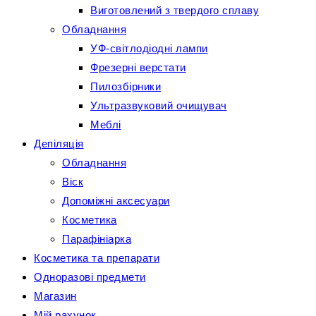
Виготовлений з твердого сплаву
Обладнання
УФ-світлодіодні лампи
Фрезерні верстати
Пилозбірники
Ультразвуковий очищувач
Меблі
Депіляція
Обладнання
Віск
Допоміжні аксесуари
Косметика
Парафініарка
Косметика та препарати
Одноразові предмети
Магазин
Мій рахунок