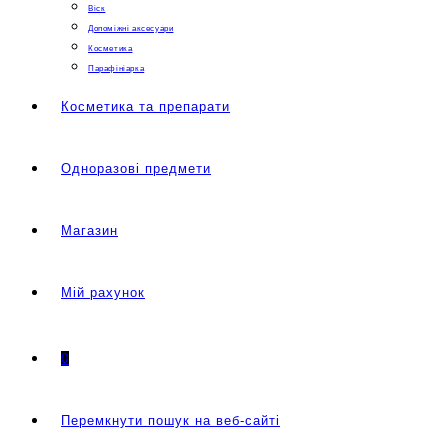
Віск
Допоміжні аксесуари
Косметика
Парафініарка
Косметика та препарати
Одноразові предмети
Магазин
Мій рахунок
0
Перемкнути пошук на веб-сайті