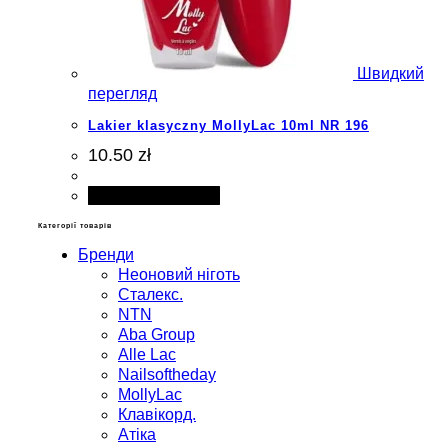
Швидкий
перегляд
Lakier klasyczny MollyLac 10ml NR 196
10.50 zł
Додати в кошик
Категорії товарів
Бренди
Неоновий ніготь
Сталекс.
NTN
Aba Group
Alle Lac
Nailsoftheday
MollyLac
Клавікорд.
Атіка