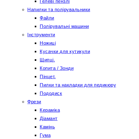
Гелеві пензлі
Напилки та полірувальники
Файли
Полірувальні машини
Інструменти
Ножиці
Кусачки для кутикули
Щипці.
Копита / Зонди
Пінцет.
Пилки та накладки для педикюру
Пододиск
Фрези
Кераміка
Діамант
Камінь
Гума