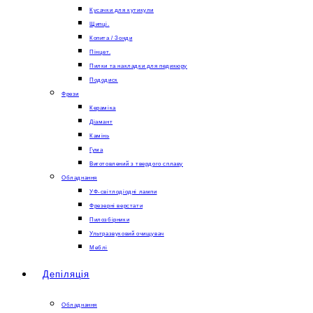
Кусачки для кутикули
Щипці.
Копита / Зонди
Пінцет.
Пилки та накладки для педикюру
Пододиск
Фрези
Кераміка
Діамант
Камінь
Гума
Виготовлений з твердого сплаву
Обладнання
УФ-світлодіодні лампи
Фрезерні верстати
Пилозбірники
Ультразвуковий очищувач
Меблі
Депіляція
Обладнання