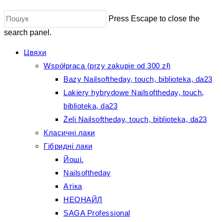
Press Escape to close the
search panel.
Цвяхи
Współpraca (przy zakupie od 300 zł)
Bazy Nailsoftheday, touch, biblioteka, da23
Lakiery hybrydowe Nailsoftheday, touch,
biblioteka, da23
Żeli Nailsoftheday, touch, biblioteka, da23
Класичні лаки
Гібридні лаки
Йоші.
Nailsoftheday
Атіка
НЕОНАЙЛ
SAGA Professional