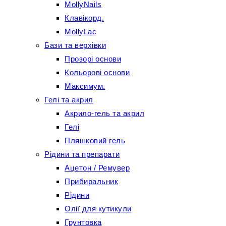
MollyNails
Клавікорд.
MollyLac
Бази та верхівки
Прозорі основи
Кольорові основи
Максимум.
Гелі та акрил
Акрило-гель та акрил
Гелі
Пляшковий гель
Рідини та препарати
Ацетон / Ремувер
Прибиральник
Рідини
Олії для кутикули
Грунтовка