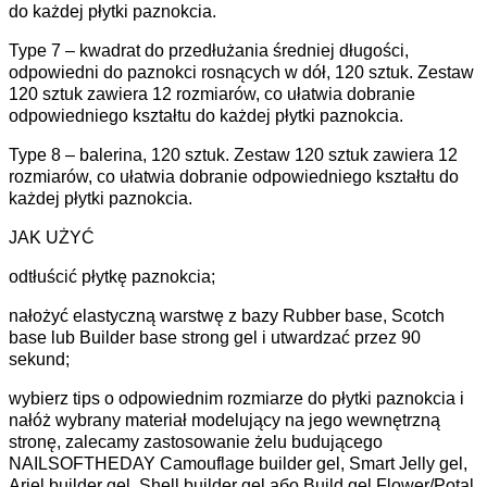
do każdej płytki paznokcia.
Type 7 – kwadrat do przedłużania średniej długości,
odpowiedni do paznokci rosnących w dół, 120 sztuk. Zestaw
120 sztuk zawiera 12 rozmiarów, co ułatwia dobranie
odpowiedniego kształtu do każdej płytki paznokcia.
Type 8 – balerina, 120 sztuk. Zestaw 120 sztuk zawiera 12
rozmiarów, co ułatwia dobranie odpowiedniego kształtu do
każdej płytki paznokcia.
JAK UŻYĆ
odtłuścić płytkę paznokcia;
nałożyć elastyczną warstwę z bazy Rubber base, Scotch
base lub Builder base strong gel i utwardzać przez 90
sekund;
wybierz tips o odpowiednim rozmiarze do płytki paznokcia i
nałóż wybrany materiał modelujący na jego wewnętrzną
stronę, zalecamy zastosowanie żelu budującego
NAILSOFTHEDAY Camouflage builder gel, Smart Jelly gel,
Ariel builder gel, Shell builder gel або Build gel Flower/Potal.