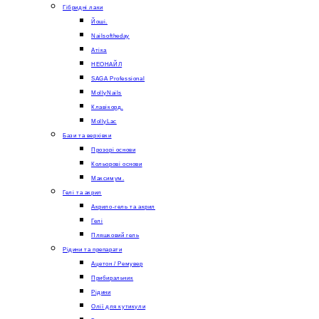
Гібридні лаки
Йоші.
Nailsoftheday
Атіка
НЕОНАЙЛ
SAGA Professional
MollyNails
Клавікорд.
MollyLac
Бази та верхівки
Прозорі основи
Кольорові основи
Максимум.
Гелі та акрил
Акрило-гель та акрил
Гелі
Пляшковий гель
Рідини та препарати
Ацетон / Ремувер
Прибиральник
Рідини
Олії для кутикули