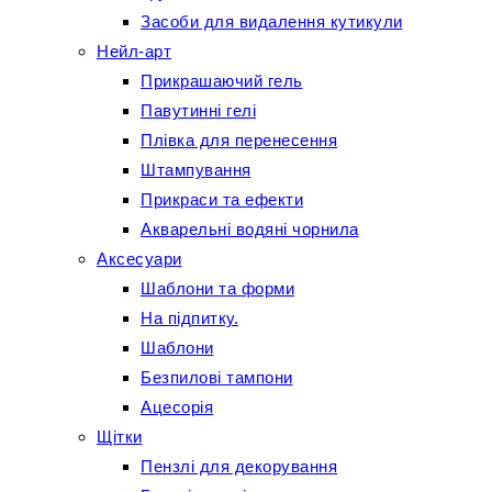
Засоби для видалення кутикули
Нейл-арт
Прикрашаючий гель
Павутинні гелі
Плівка для перенесення
Штампування
Прикраси та ефекти
Акварельні водяні чорнила
Аксесуари
Шаблони та форми
На підпитку.
Шаблони
Безпилові тампони
Ацесорія
Щітки
Пензлі для декорування