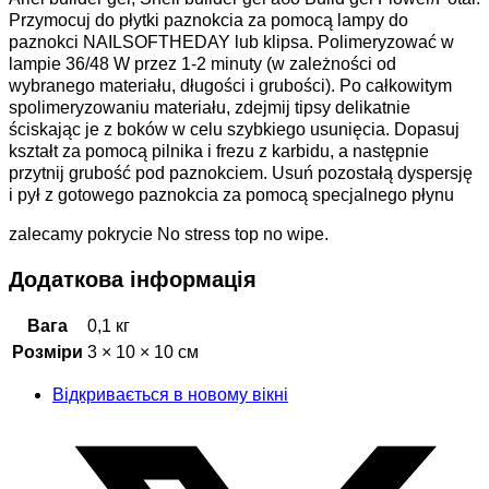
Przymocuj do płytki paznokcia za pomocą lampy do
paznokci NAILSOFTHEDAY lub klipsa. Polimeryzować w
lampie 36/48 W przez 1-2 minuty (w zależności od
wybranego materiału, długości i grubości). Po całkowitym
spolimeryzowaniu materiału, zdejmij tipsy delikatnie
ściskając je z boków w celu szybkiego usunięcia. Dopasuj
kształt za pomocą pilnika i frezu z karbidu, a następnie
przytnij grubość pod paznokciem. Usuń pozostałą dyspersję
i pył z gotowego paznokcia za pomocą specjalnego płynu
zalecamy pokrycie No stress top no wipe.
Додаткова інформація
Вага
0,1 кг
Розміри
3 × 10 × 10 см
Відкривається в новому вікні