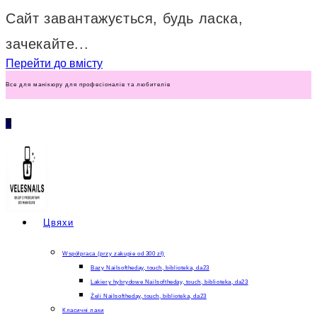
Сайт завантажується, будь ласка,
зачекайте...
Перейти до вмісту
Все для манікюру для професіоналів та любителів
0
Цвяхи
Współpraca (przy zakupie od 300 zł)
Bazy Nailsoftheday, touch, biblioteka, da23
Lakiery hybrydowe Nailsoftheday, touch, biblioteka, da23
Żeli Nailsoftheday, touch, biblioteka, da23
Класичні лаки