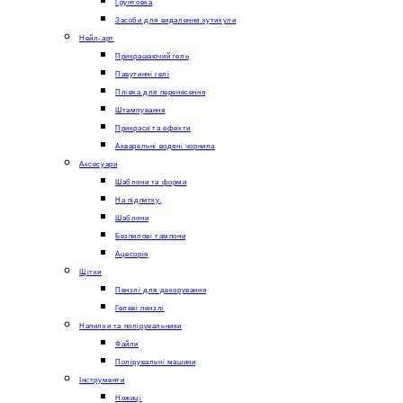
Грунтовка
Засоби для видалення кутикули
Нейл-арт
Прикрашаючий гель
Павутинні гелі
Плівка для перенесення
Штампування
Прикраси та ефекти
Акварельні водяні чорнила
Аксесуари
Шаблони та форми
На підпитку.
Шаблони
Безпилові тампони
Ацесорія
Щітки
Пензлі для декорування
Гелеві пензлі
Напилки та полірувальники
Файли
Полірувальні машини
Інструменти
Ножиці