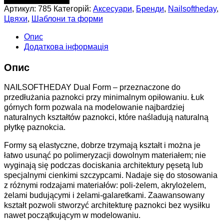
Артикул:
785
Категорій:
Аксесуари
,
Бренди
,
Nailsoftheday
,
Цвяхи
,
Шаблони та форми
Опис
Додаткова інформація
Опис
NAILSOFTHEDAY Dual Form – przeznaczone do
przedłużania paznokci przy minimalnym opiłowaniu. Łuk
górnych form pozwala na modelowanie najbardziej
naturalnych kształtów paznokci, które naśladują naturalną
płytkę paznokcia.
Formy są elastyczne, dobrze trzymają kształt i można je
łatwo usunąć po polimeryzacji dowolnym materiałem; nie
wyginają się podczas dociskania architektury pęsetą lub
specjalnymi cienkimi szczypcami. Nadaje się do stosowania
z różnymi rodzajami materiałów: poli-żelem, akrylożelem,
żelami budującymi i żelami-galaretkami. Zaawansowany
kształt pozwoli stworzyć architekturę paznokci bez wysiłku
nawet początkującym w modelowaniu.