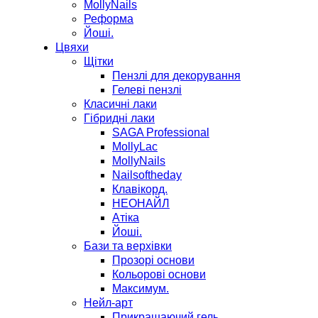
MollyNails
Реформа
Йоші.
Цвяхи
Щітки
Пензлі для декорування
Гелеві пензлі
Класичні лаки
Гібридні лаки
SAGA Professional
MollyLac
MollyNails
Nailsoftheday
Клавікорд.
НЕОНАЙЛ
Атіка
Йоші.
Бази та верхівки
Прозорі основи
Кольорові основи
Максимум.
Нейл-арт
Прикрашаючий гель